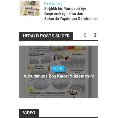
Kategorisiz
Sağlıklı bir Ramazan Ayı
Geçirmek için İftardan
Sahurda Yapılması Gerekenler:
HERALD POSTS SLIDER
Yazılar
M
lji
Vücudunuza Boş Kalori Yüklemeyin!
VIDEO