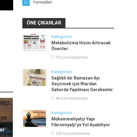
Yemekler
22
ÖNE ÇIKANLAR
Kategorisiz
Metabolizma Hızını Artıracak
Öneriler:
79 Görüntülenme
Kategorisiz
Sağlıklı bir Ramazan Ayı
Geçirmek için İftardan
Sahurda Yapılması Gerekenler:
48 Görüntülenme
Kategorisiz
Mükemmeliyetçi Yapı
Fibromiyalji’ye Yol Açabiliyor
yor
103 Görüntülenme