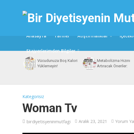
Anasayfa
Tarifler
Atıştırmalıklar
İçecekl
Stajyerlerimden Bilgiler
Vücudunuza Boş Kalori
Metabolizma Hızını
Yüklemeyin!
Artıracak Öneriler:
Kategorisiz
Woman Tv
birdiyetisyeninmutfagi
Aralık 23, 2021
Yorum Y