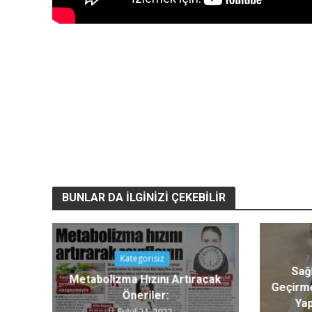
BUNLAR DA İLGINIZI ÇEKEBILIR
Kategorisiz
Sağl
Metabolizma Hızını Artıracak
Geçirme
Öneriler:
Yap
Eylül 21, 2022