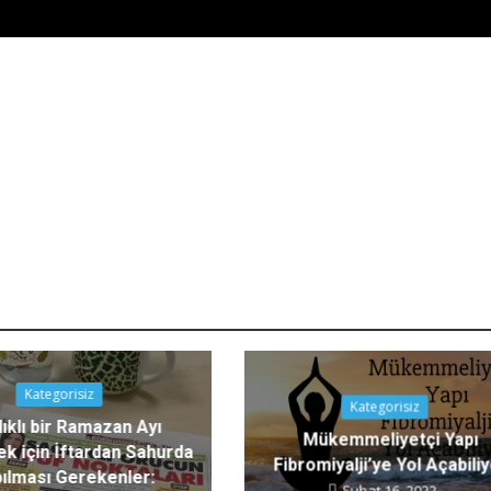
Kategorisiz
Kategorisiz
ıklı bir Ramazan Ayı
Mükemmeliyetçi Yapı
k için İftardan Sahurda
Fibromiyalji’ye Yol Açabili
ılması Gerekenler:
Şubat 16, 2022