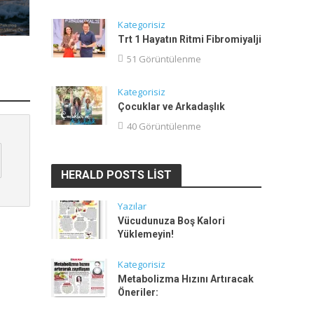
Kategorisiz
Trt 1 Hayatın Ritmi Fibromiyalji
51 Görüntülenme
Kategorisiz
Çocuklar ve Arkadaşlık
40 Görüntülenme
HERALD POSTS LIST
Yazılar
Vücudunuza Boş Kalori
Yüklemeyin!
Kategorisiz
Metabolizma Hızını Artıracak
Öneriler: