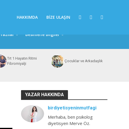
HAKKIMDA
BIZE ULAŞIN
Yazılar
Besinlerle Bilgiler
Trt 1 Hayatın Ritmi
Çocuklar ve Arkadaşlık
Fibromiyalji
YAZAR HAKKINDA
birdiyetisyeninmutfagi
Merhaba, ben psikolog
diyetisyen Merve Öz.