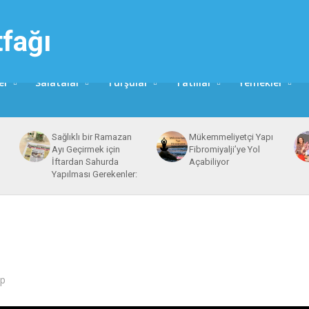
er
Salatalar
Turşular
Tatlılar
Yemekler
Sağlıklı bir Ramazan
Mükemmeliyetçi Yapı
Ayı Geçirmek için
Fibromiyalji’ye Yol
İftardan Sahurda
Açabiliyor
Yapılması Gerekenler:
ap