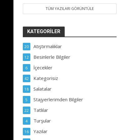
TÜM YAZILARI GÖRÜNTÜLE
KATEGORILER
Atıştırmalıklar
20
Besinlerle Bilgiler
12
İçecekler
6
Kategorisiz
42
Salatalar
18
Stajyerlerimden Bilgiler
5
Tatlılar
22
Turşular
4
Yazılar
16