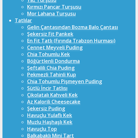
Yaz Turşusu
Kırmızı Pancar Turşusu
Mor Lahana Turşusu
Tatlılar
Gelin Çantasından Bozma Balo Çantası
Şekersiz Fit Pankek
En Fit Tatlı (Fırında Trabzon Hurması)
Cennet Meyveli Puding
Chia Tohumlu Kek
Böğürtlenli Dondurma
Şeftalili Chia Puding
Pekmezli Tahinli Kup
Chia Tohumlu Pişmeyen Puding
Sütlü İncir Tatlısı
Çikolatalı Kahveli Kek
Az Kalorili Cheesecake
Şekersiz Puding
Havuçlu Yulaflı Kek
Muzlu Haşhaşlı Kek
Havuçlu Top
Balkabaklı Mini Tart