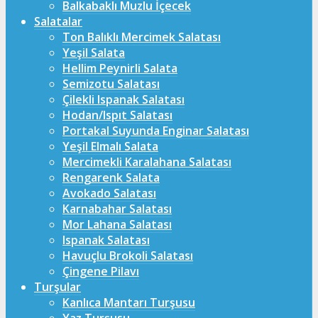
Balkabaklı Muzlu İçecek
Salatalar
Ton Balıklı Mercimek Salatası
Yeşil Salata
Hellim Peynirli Salata
Semizotu Salatası
Çilekli Ispanak Salatası
Hodan/Ispıt Salatası
Portakal Suyunda Enginar Salatası
Yeşil Elmalı Salata
Mercimekli Karalahana Salatası
Rengarenk Salata
Avokado Salatası
Karnabahar Salatası
Mor Lahana Salatası
Ispanak Salatası
Havuçlu Brokoli Salatası
Çingene Pilavı
Turşular
Kanlıca Mantarı Turşusu