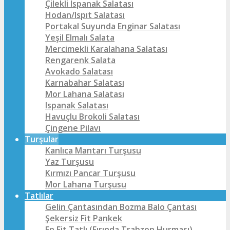
Çilekli Ispanak Salatası
Hodan/Ispıt Salatası
Portakal Suyunda Enginar Salatası
Yeşil Elmalı Salata
Mercimekli Karalahana Salatası
Rengarenk Salata
Avokado Salatası
Karnabahar Salatası
Mor Lahana Salatası
Ispanak Salatası
Havuçlu Brokoli Salatası
Çingene Pilavı
Turşular
Kanlıca Mantarı Turşusu
Yaz Turşusu
Kırmızı Pancar Turşusu
Mor Lahana Turşusu
Tatlılar
Gelin Çantasından Bozma Balo Çantası
Şekersiz Fit Pankek
En Fit Tatlı (Fırında Trabzon Hurması)