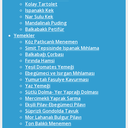
Kolay Tartolet
Ispanaklı Kek
Nar Sulu Kek
Mandalinalı Puding
Balkabaklı Petifür
Yemekler
Köz Patlıcanlı Menemen
Simit Tepsisinde Ispanak Mıhlama
Balkabağı Çorbası
Fırında Hamsi
Yeşil Domates Yemeği
Ebegümeci ve Isırgan Mıhlaması
Yumurtalı Fasulye Kavurması
Yaz Yemeği
Sütlü Dolma- Yer Yaprağı Dolması
Mercimekli Yaprak Sarma
Ekşili Pilav-Ebegümeci Pilavı
Süprizli Gondolda Tavuk
Mor Lahanalı Bulgur Pilavı
Ton Balıklı Menemen