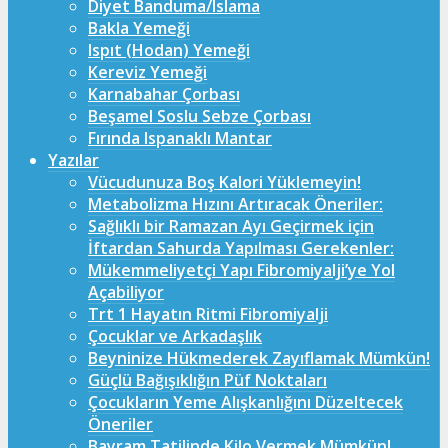
Diyet Banduma/Islama
Bakla Yemeği
Ispıt (Hodan) Yemeği
Kereviz Yemeği
Karnabahar Çorbası
Beşamel Soslu Sebze Çorbası
Fırında Ispanaklı Mantar
Yazılar
Vücudunuza Boş Kalori Yüklemeyin!
Metabolizma Hızını Artıracak Öneriler:
Sağlıklı bir Ramazan Ayı Geçirmek için
İftardan Sahurda Yapılması Gerekenler:
Mükemmeliyetçi Yapı Fibromiyalji’ye Yol
Açabiliyor
Trt 1 Hayatın Ritmi Fibromiyalji
Çocuklar ve Arkadaşlık
Beyninize Hükmederek Zayıflamak Mümkün!
Güçlü Bağışıklığın Püf Noktaları
Çocukların Yeme Alışkanlığını Düzeltecek
Öneriler
Bayram Tatilinde Kilo Vermek Mümkün!