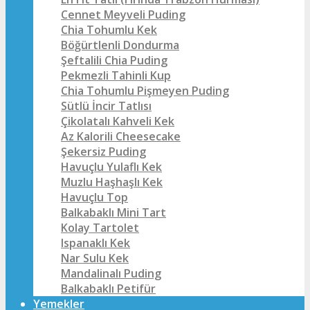
Cennet Meyveli Puding
Chia Tohumlu Kek
Böğürtlenli Dondurma
Şeftalili Chia Puding
Pekmezli Tahinli Kup
Chia Tohumlu Pişmeyen Puding
Sütlü İncir Tatlısı
Çikolatalı Kahveli Kek
Az Kalorili Cheesecake
Şekersiz Puding
Havuçlu Yulaflı Kek
Muzlu Haşhaşlı Kek
Havuçlu Top
Balkabaklı Mini Tart
Kolay Tartolet
Ispanaklı Kek
Nar Sulu Kek
Mandalinalı Puding
Balkabaklı Petifür
Yemekler