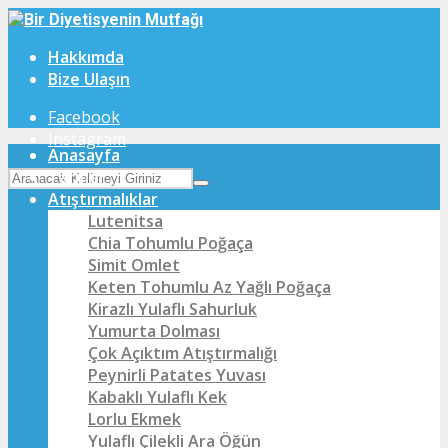
Hakkımda
Bize Ulaşın
Facebook
Instagram
Anasayfa
Tarifler
Atıştırmalıklar
Lutenitsa
Chia Tohumlu Poğaça
Simit Omlet
Keten Tohumlu Az Yağlı Poğaça
Kirazlı Yulaflı Sahurluk
Yumurta Dolması
Çok Açıktım Atıştırmalığı
Peynirli Patates Yuvası
Kabaklı Yulaflı Kek
Lorlu Ekmek
Yulaflı Çilekli Ara Öğün