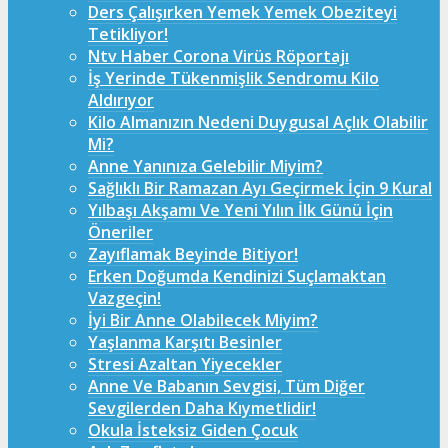
Ders Çalışırken Yemek Yemek Obeziteyi
Tetikliyor!
Ntv Haber Corona Virüs Röportajı
İş Yerinde Tükenmişlik Sendromu Kilo
Aldırıyor
Kilo Almanızın Nedeni Duygusal Açlık Olabilir
Mi?
Anne Yanınıza Gelebilir Miyim?
Sağlıklı Bir Ramazan Ayı Geçirmek İçin 9 Kural
Yılbaşı Akşamı Ve Yeni Yılın İlk Günü İçin
Öneriler
Zayıflamak Beyinde Bitiyor!
Erken Doğumda Kendinizi Suçlamaktan
Vazgeçin!
İyi Bir Anne Olabilecek Miyim?
Yaşlanma Karşıtı Besinler
Stresi Azaltan Yiyecekler
Anne Ve Babanın Sevgisi, Tüm Diğer
Sevgilerden Daha Kıymetlidir!
Okula İsteksiz Giden Çocuk