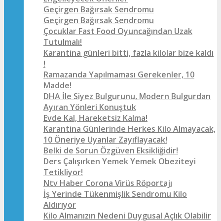
Geçirgen Bağırsak Sendromu
Geçirgen Bağırsak Sendromu
Çocuklar Fast Food Oyuncağından Uzak
Tutulmalı!
Karantina günleri bitti, fazla kilolar bize kaldı
!
Ramazanda Yapılmaması Gerekenler, 10
Madde!
DHA İle Siyez Bulgurunu, Modern Bulgurdan
Ayıran Yönleri Konuştuk
Evde Kal, Hareketsiz Kalma!
Karantina Günlerinde Herkes Kilo Almayacak,
10 Öneriye Uyanlar Zayıflayacak!
Belki de Sorun Özgüven Eksikliğidir!
Ders Çalışırken Yemek Yemek Obeziteyi
Tetikliyor!
Ntv Haber Corona Virüs Röportajı
İş Yerinde Tükenmişlik Sendromu Kilo
Aldırıyor
Kilo Almanızın Nedeni Duygusal Açlık Olabilir