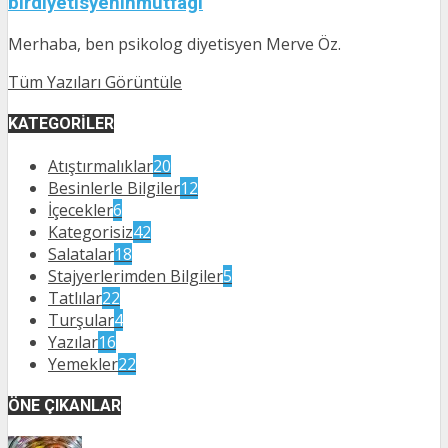
birdiyetisyeninmutfagi
Merhaba, ben psikolog diyetisyen Merve Öz.
Tüm Yazıları Görüntüle
KATEGORILER
Atıştırmalıklar
20
Besinlerle Bilgiler
12
İçecekler
6
Kategorisiz
42
Salatalar
18
Stajyerlerimden Bilgiler
5
Tatlılar
22
Turşular
4
Yazılar
16
Yemekler
22
ÖNE ÇIKANLAR