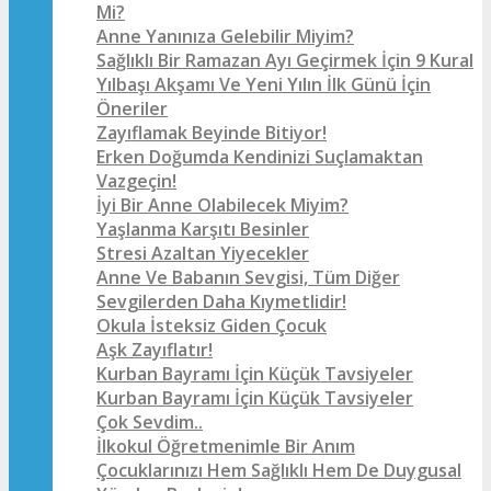
Mi?
Anne Yanınıza Gelebilir Miyim?
Sağlıklı Bir Ramazan Ayı Geçirmek İçin 9 Kural
Yılbaşı Akşamı Ve Yeni Yılın İlk Günü İçin
Öneriler
Zayıflamak Beyinde Bitiyor!
Erken Doğumda Kendinizi Suçlamaktan
Vazgeçin!
İyi Bir Anne Olabilecek Miyim?
Yaşlanma Karşıtı Besinler
Stresi Azaltan Yiyecekler
Anne Ve Babanın Sevgisi, Tüm Diğer
Sevgilerden Daha Kıymetlidir!
Okula İsteksiz Giden Çocuk
Aşk Zayıflatır!
Kurban Bayramı İçin Küçük Tavsiyeler
Kurban Bayramı İçin Küçük Tavsiyeler
Çok Sevdim..
İlkokul Öğretmenimle Bir Anım
Çocuklarınızı Hem Sağlıklı Hem De Duygusal