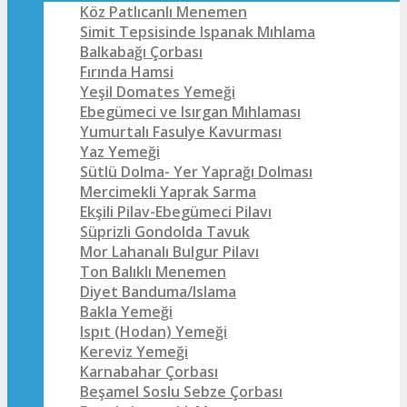
Köz Patlıcanlı Menemen
Simit Tepsisinde Ispanak Mıhlama
Balkabağı Çorbası
Fırında Hamsi
Yeşil Domates Yemeği
Ebegümeci ve Isırgan Mıhlaması
Yumurtalı Fasulye Kavurması
Yaz Yemeği
Sütlü Dolma- Yer Yaprağı Dolması
Mercimekli Yaprak Sarma
Ekşili Pilav-Ebegümeci Pilavı
Süprizli Gondolda Tavuk
Mor Lahanalı Bulgur Pilavı
Ton Balıklı Menemen
Diyet Banduma/Islama
Bakla Yemeği
Ispıt (Hodan) Yemeği
Kereviz Yemeği
Karnabahar Çorbası
Beşamel Soslu Sebze Çorbası