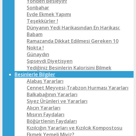
Yönden Besleyin!
Sonbahar
Evde Ekmek Yapımı
Teşekkürler !
Dünyanın Yedi Harikasından En Harikası:
Babam
Ramazanda Dikkat Edilmesi Gereken 10
Nokta !
Günaydın
Şıpsevdi Diyetisyen
Yediğiniz Besinlerin Kalorisini Bilmek
Besinlerle Bilgiler
Alabaş Yararları
Cennet Meyvesi-Trabzon Hurması Yararları
Balkabağının Yararları
Siyez Ürünleri ve Yararları
Alıcın Yararları
Mısırın Faydaları
Böğürtlenin Faydaları
Kızılcığın Yararları ve Kızılcık Kompostosu
Ekmek Yemeli Miyiz?