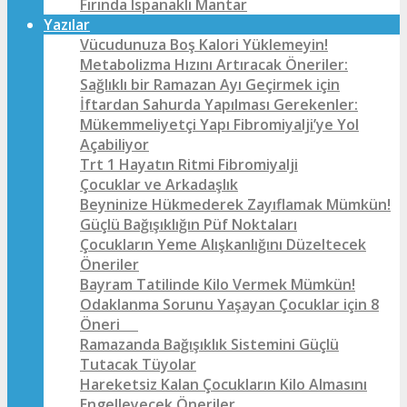
Fırında Ispanaklı Mantar
Yazılar
Vücudunuza Boş Kalori Yüklemeyin!
Metabolizma Hızını Artıracak Öneriler:
Sağlıklı bir Ramazan Ayı Geçirmek için
İftardan Sahurda Yapılması Gerekenler:
Mükemmeliyetçi Yapı Fibromiyalji’ye Yol
Açabiliyor
Trt 1 Hayatın Ritmi Fibromiyalji
Çocuklar ve Arkadaşlık
Beyninize Hükmederek Zayıflamak Mümkün!
Güçlü Bağışıklığın Püf Noktaları
Çocukların Yeme Alışkanlığını Düzeltecek
Öneriler
Bayram Tatilinde Kilo Vermek Mümkün!
Odaklanma Sorunu Yaşayan Çocuklar için 8
Öneri
Ramazanda Bağışıklık Sistemini Güçlü
Tutacak Tüyolar
Hareketsiz Kalan Çocukların Kilo Almasını
Engelleyecek Öneriler