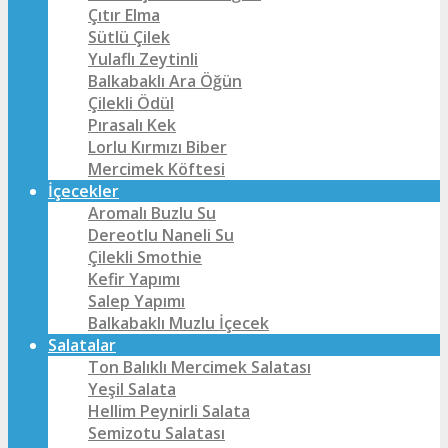
Çıtır Elma
Sütlü Çilek
Yulaflı Zeytinli
Balkabaklı Ara Öğün
Çilekli Ödül
Pırasalı Kek
Lorlu Kırmızı Biber
Mercimek Köftesi
İçecekler
Aromalı Buzlu Su
Dereotlu Naneli Su
Çilekli Smothie
Kefir Yapımı
Salep Yapımı
Balkabaklı Muzlu İçecek
Salatalar
Ton Balıklı Mercimek Salatası
Yeşil Salata
Hellim Peynirli Salata
Semizotu Salatası