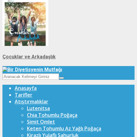
Çocuklar ve Arkadaşlık
Anasayfa
Tarifler
Atıştırmalıklar
Lutenitsa
Chia Tohumlu Poğaça
Simit Omlet
Keten Tohumlu Az Yağlı Poğaça
Kirazlı Yulaflı Sahurluk