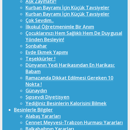
Aşk Zayıflatır!
Kurban Bayramı İçin Küçük Tavsiyeler
Kurban Bayramı İçin Küçük Tavsiyeler
Çok Sevdim..
İlkokul Öğretmenimle Bir Anım
Çocuklarınızı Hem Sağlıklı Hem De Duygusal
Yönden Besleyin!
Sonbahar
Evde Ekmek Yapımı
Teşekkürler !
Dünyanın Yedi Harikasından En Harikası:
Babam
Ramazanda Dikkat Edilmesi Gereken 10
Nokta !
Günaydın
Şıpsevdi Diyetisyen
Yediğiniz Besinlerin Kalorisini Bilmek
Besinlerle Bilgiler
Alabaş Yararları
Cennet Meyvesi-Trabzon Hurması Yararları
Balkabağının Yararları