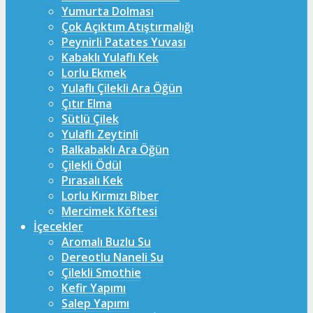
Yumurta Dolması
Çok Açıktım Atıştırmalığı
Peynirli Patates Yuvası
Kabaklı Yulaflı Kek
Lorlu Ekmek
Yulaflı Çilekli Ara Öğün
Çıtır Elma
Sütlü Çilek
Yulaflı Zeytinli
Balkabaklı Ara Öğün
Çilekli Ödül
Pırasalı Kek
Lorlu Kırmızı Biber
Mercimek Köftesi
İçecekler
Aromalı Buzlu Su
Dereotlu Naneli Su
Çilekli Smothie
Kefir Yapımı
Salep Yapımı