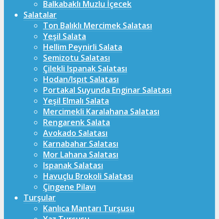
Balkabaklı Muzlu İçecek
Salatalar
Ton Balıklı Mercimek Salatası
Yeşil Salata
Hellim Peynirli Salata
Semizotu Salatası
Çilekli Ispanak Salatası
Hodan/Ispıt Salatası
Portakal Suyunda Enginar Salatası
Yeşil Elmalı Salata
Mercimekli Karalahana Salatası
Rengarenk Salata
Avokado Salatası
Karnabahar Salatası
Mor Lahana Salatası
Ispanak Salatası
Havuçlu Brokoli Salatası
Çingene Pilavı
Turşular
Kanlıca Mantarı Turşusu