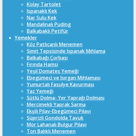
Kolay Tartolet
Ispanaklı Kek
Nar Sulu Kek
Mandalinalı Puding
Balkabaklı Petifür
Yemekler
Köz Patlıcanlı Menemen
Simit Tepsisinde Ispanak Mıhlama
Balkabağı Çorbası
Fırında Hamsi
Yeşil Domates Yemeği
Ebegümeci ve Isırgan Mıhlaması
Yumurtalı Fasulye Kavurması
Yaz Yemeği
Sütlü Dolma- Yer Yaprağı Dolması
Mercimekli Yaprak Sarma
Ekşili Pilav-Ebegümeci Pilavı
Süprizli Gondolda Tavuk
Mor Lahanalı Bulgur Pilavı
Ton Balıklı Menemen