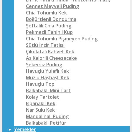
Cennet Meyveli Puding
Chia Tohumlu Kek
Böğürtlenli Dondurma
Şeftalili Chia Puding
Pekmezli Tahinli Kup
Chia Tohumlu Pişmeyen Puding
Sütlü İncir Tatlısı
Çikolatalı Kahveli Kek
Az Kalorili Cheesecake
Şekersiz Puding
Havuçlu Yulaflı Kek
Muzlu Haşhaşlı Kek
Havuçlu Top
Balkabaklı Mini Tart
Kolay Tartolet
Ispanaklı Kek
Nar Sulu Kek
Mandalinalı Puding
Balkabaklı Petifür
Yemekler