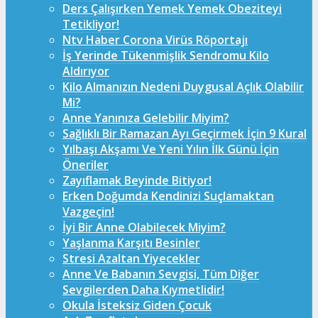
Ders Çalışırken Yemek Yemek Obeziteyi
Tetikliyor!
Ntv Haber Corona Virüs Röportajı
İş Yerinde Tükenmişlik Sendromu Kilo
Aldırıyor
Kilo Almanızın Nedeni Duygusal Açlık Olabilir
Mi?
Anne Yanınıza Gelebilir Miyim?
Sağlıklı Bir Ramazan Ayı Geçirmek İçin 9 Kural
Yılbaşı Akşamı Ve Yeni Yılın İlk Günü İçin
Öneriler
Zayıflamak Beyinde Bitiyor!
Erken Doğumda Kendinizi Suçlamaktan
Vazgeçin!
İyi Bir Anne Olabilecek Miyim?
Yaşlanma Karşıtı Besinler
Stresi Azaltan Yiyecekler
Anne Ve Babanın Sevgisi, Tüm Diğer
Sevgilerden Daha Kıymetlidir!
Okula İsteksiz Giden Çocuk