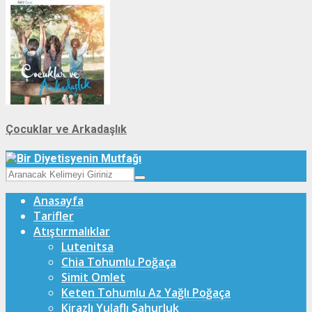
Çocuklar ve Arkadaşlık
Anasayfa
Tarifler
Atıştırmalıklar
Lutenitsa
Chia Tohumlu Poğaça
Simit Omlet
Keten Tohumlu Az Yağlı Poğaça
Kirazlı Yulaflı Sahurluk