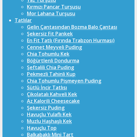
Yaz Turşusu
Kırmızı Pancar Turşusu
Mor Lahana Turşusu
Tatlılar
Gelin Çantasından Bozma Balo Çantası
Şekersiz Fit Pankek
En Fit Tatlı (Fırında Trabzon Hurması)
Cennet Meyveli Puding
Chia Tohumlu Kek
Böğürtlenli Dondurma
Şeftalili Chia Puding
Pekmezli Tahinli Kup
Chia Tohumlu Pişmeyen Puding
Sütlü İncir Tatlısı
Çikolatalı Kahveli Kek
Az Kalorili Cheesecake
Şekersiz Puding
Havuçlu Yulaflı Kek
Muzlu Haşhaşlı Kek
Havuçlu Top
Balkabaklı Mini Tart