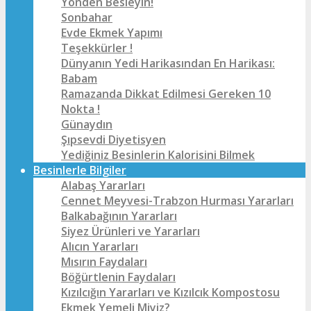
Yönden Besleyin!
Sonbahar
Evde Ekmek Yapımı
Teşekkürler !
Dünyanın Yedi Harikasından En Harikası:
Babam
Ramazanda Dikkat Edilmesi Gereken 10
Nokta !
Günaydın
Şıpsevdi Diyetisyen
Yediğiniz Besinlerin Kalorisini Bilmek
Besinlerle Bilgiler
Alabaş Yararları
Cennet Meyvesi-Trabzon Hurması Yararları
Balkabağının Yararları
Siyez Ürünleri ve Yararları
Alıcın Yararları
Mısırın Faydaları
Böğürtlenin Faydaları
Kızılcığın Yararları ve Kızılcık Kompostosu
Ekmek Yemeli Miyiz?