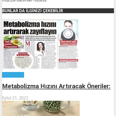
mucize-besinler-listesi/
BUNLAR DA İLGINIZI ÇEKEBILIR
Kategorisiz
Metabolizma Hızını Artıracak Öneriler:
Eylül 21, 2022