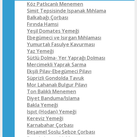
Köz Patlıcanlı Menemen
Simit Tepsisinde Ispanak Mıhlama
Balkabağı Çorbası
Fırında Hamsi
Yeşil Domates Yemeği
Ebegümeci ve Isırgan Mıhlaması
Yumurtalı Fasulye Kavurması
Yaz Yemeği
Sütlü Dolma- Yer Yaprağı Dolması
Mercimekli Yaprak Sarma
Ekşili Pilav-Ebegümeci Pilavı
Süprizli Gondolda Tavuk
Mor Lahanalı Bulgur Pilavı
Ton Balıklı Menemen
Diyet Banduma/Islama
Bakla Yemeği
Ispıt (Hodan) Yemeği
Kereviz Yemeği
Karnabahar Çorbası
Beşamel Soslu Sebze Çorbası