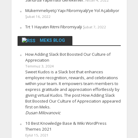
Nisan 4, 2022
Mükemmeliyetçi Yapı Fibromiyalji’ye Yol Açabiliyor
Şubat 16, 2022
Trt 1 Hayatın Ritmi Fibromiyalji
Şubat 7, 2022
MEKS BLOG
How Adding Slack Bot Boosted Our Culture of
Appreciation
Temmuz 3, 2024
Sweet Kudos is a Slack bot that enhances
employee recognition, rewards, and celebrations
within your team. It empowers team members to
express gratitude and appreciation effortlessly by
giving virtual Kudos. The post How Adding Slack
Bot Boosted Our Culture of Appreciation appeared
first on Meks.
Dusan Milovanovic
10 Best Knowledge Base & Wiki WordPress
Themes 2021
Eylül 15, 2021