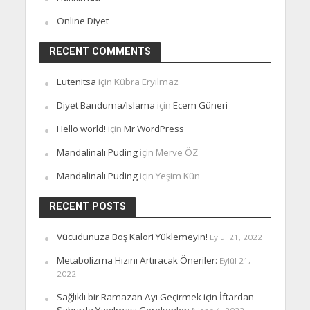
Online Diyet
RECENT COMMENTS
Lutenitsa
için
Kübra Eryılmaz
Diyet Banduma/Islama
için
Ecem Güneri
Hello world!
için
Mr WordPress
Mandalinalı Puding
için
Merve ÖZ
Mandalinalı Puding
için
Yeşim Kün
RECENT POSTS
Vücudunuza Boş Kalori Yüklemeyin!
Eylül 21, 2022
Metabolizma Hızını Artıracak Öneriler:
Eylül 21,
2022
Sağlıklı bir Ramazan Ayı Geçirmek için İftardan
Sahurda Yapılması Gerekenler: