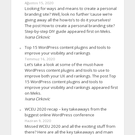
Ağustos 15, 2020
Looking for ways and means to create a personal
branding site? Well, look no further ’cause we’re
giving away all the how-to’s to do it yourselves!
The post How to create a personal branding site?
Step-by-step DIY guide appeared first on Meks.
Ivana Cirkovic
Top 15 WordPress content plugins and tools to
improve your visibility and rankings
Temmuz 16, 2020
Let’s take a look at some of the must-have
WordPress content plugins and tools to use to
improve both your UX and rankings. The post Top
15 WordPress content plugins and tools to
improve your visibility and rankings appeared first
on Meks.
Ivana Cirkovic
WCEU 2020 recap – key takeaways from the
biggest online WordPress conference
Haziran 9, 2020
Missed WCEU 2020 and all the exciting stuff from
there? Here are all the key takeaways and main