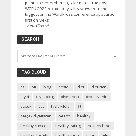
points to remember so, take notes! The post
WCEU 2020 recap – key takeaways from the
biggest online WordPress conference appeared
first on Meks.
Ivana Cirkovic
SEARCH
TAG CLOUD
az
bir
blog
destek
diet
dietician
diyet
diyet blog
diyetisyen
diyetisyenin
düşük
eat
fazla kilolar
fit
gerçek diyetisyen
health
healthy
healthy choices
healthy eating
healthy food
healthy lifestyle
healthy living
kalori
kilo