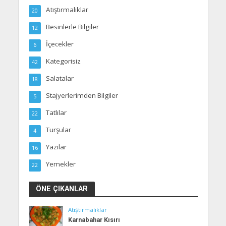
Atıştırmalıklar
20
Besinlerle Bilgiler
12
İçecekler
6
Kategorisiz
42
Salatalar
18
Stajyerlerimden Bilgiler
5
Tatlılar
22
Turşular
4
Yazılar
16
Yemekler
22
ÖNE ÇIKANLAR
Atıştırmalıklar
Karnabahar Kısırı