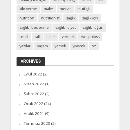
kilo verme
make
merve
mutfağı
nutrition
nutritionist
sağlık
sağlık için
sağlıklı beslenme
sağlıklı diyet
sağlıklı öğün
small
tall
taller
vermek
weigthloss
yazılar
yaşam
yemek
yiyecek
öz
ARCHIVES
Eylül 2022
(2)
Nisan 2022
(1)
Şubat 2022
(2)
Ocak 2022
(24)
Aralık 2021
(9)
Temmuz 2020
(2)