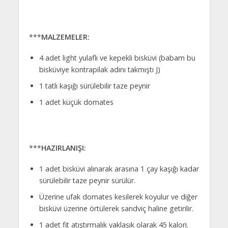
***
MALZEMELER:
4 adet light yulaflı ve kepekli bisküvi (babam bu
bisküviye kontrapilak adını takmıştı J)
1 tatlı kaşığı sürülebilir taze peynir
1 adet küçük domates
***
HAZIRLANIŞI:
1 adet bisküvi alınarak arasına 1 çay kaşığı kadar
sürülebilir taze peynir sürülür.
Üzerine ufak domates kesilerek koyulur ve diğer
bisküvi üzerine örtülerek sandviç haline getirilir.
1 adet fit atıştırmalık yaklaşık olarak 45 kalori.