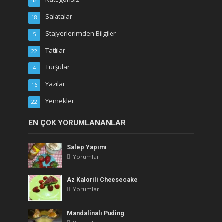
42
Salatalar
18
Stajyerlerimden Bilgiler
5
Tatlılar
22
Turşular
4
Yazılar
16
Yemekler
22
EN ÇOK YORUMLANANLAR
Salep Yapımı
Yorumlar
Az Kalorili Cheesecake
Yorumlar
Mandalinalı Puding