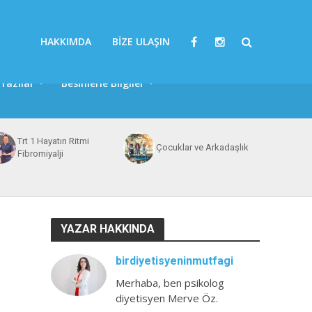
HAKKIMDA
BIZE ULAŞIN
Yazılar
Besinlerle Bilgiler
Trt 1 Hayatın Ritmi
Çocuklar ve Arkadaşlık
Fibromiyalji
YAZAR HAKKINDA
birdiyetisyeninmutfagi
Merhaba, ben psikolog
diyetisyen Merve Öz.