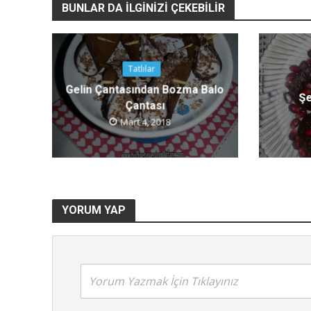
BUNLAR DA İLGINIZI ÇEKEBILIR
Tatlılar
Gelin Çantasından Bozma Balo
Şe
Çantası
Mart 4, 2018
K
Mükem
Fibromiyal
YORUM YAP
Yorum Yazmak İçin Tıklayınız