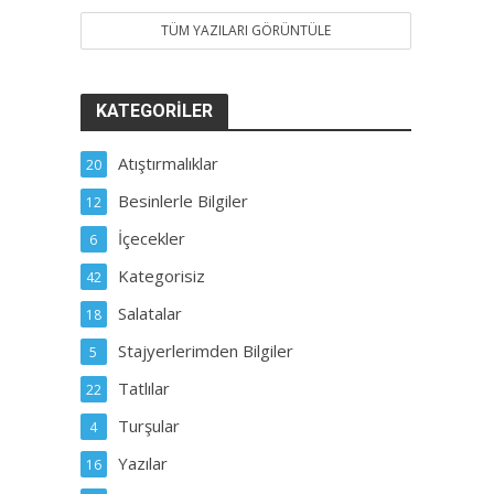
TÜM YAZILARI GÖRÜNTÜLE
KATEGORILER
Atıştırmalıklar
20
Besinlerle Bilgiler
12
İçecekler
6
Kategorisiz
42
Salatalar
18
Stajyerlerimden Bilgiler
5
Tatlılar
22
Turşular
4
Yazılar
16