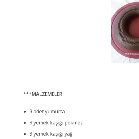
***
MALZEMELER:
3 adet yumurta
3 yemek kaşığı pekmez
3 yemek kaşığı yağ