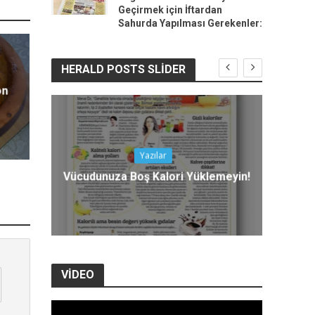
Geçirmek için İftardan
Sahurda Yapılması Gerekenler:
HERALD POSTS SLIDER
on
Yazılar
M
lji
Vücudunuza Boş Kalori Yüklemeyin!
VIDEO