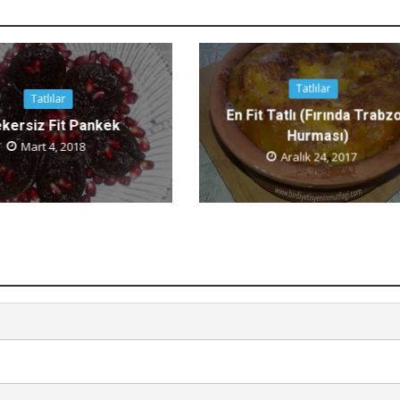
Tatlılar
Tatlılar
En Fit Tatlı (Fırında Trabz
kersiz Fit Pankek
Hurması)
Mart 4, 2018
Aralık 24, 2017
ategorisiz
Kategorisiz
meliyetçi Yapı
Trt 1 Hayatın Ritmi Fibromiya
ji’ye Yol Açabiliyor