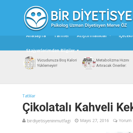
Anasayfa
Tarifler
Atıştırmalıklar
İçecekl
Stajyerlerimden Bilgiler
Vücudunuza Boş Kalori
Metabolizma Hızını
Yüklemeyin!
Artıracak Öneriler:
Tatlılar
Çikolatalı Kahveli Ke
birdiyetisyeninmutfagi
Mayıs 27, 2016
Yorum 