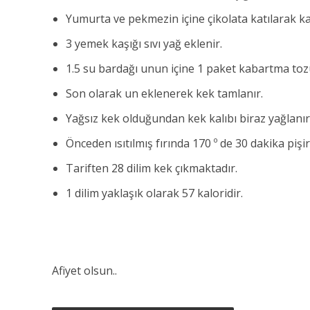
Yumurta ve pekmezin içine çikolata katılarak karı
3 yemek kaşığı sıvı yağ eklenir.
1.5 su bardağı unun içine 1 paket kabartma tozu
Son olarak un eklenerek kek tamlanır.
Yağsız kek olduğundan kek kalıbı biraz yağlanır
Önceden ısıtılmış fırında 170 º de 30 dakika pişiri
Tariften 28 dilim kek çıkmaktadır.
1 dilim yaklaşık olarak 57 kaloridir.
Afiyet olsun..