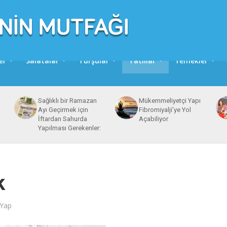
er
Salatalar
Turşular
Tatlılar
Yemekler
Sağlıklı bir Ramazan
Mükemmeliyetçi Yapı
Ayı Geçirmek için
Fibromiyalji’ye Yol
İftardan Sahurda
Açabiliyor
Yapılması Gerekenler:
k
Yap