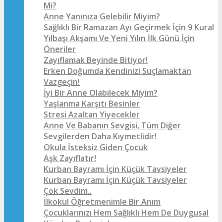
Mi?
Anne Yanınıza Gelebilir Miyim?
Sağlıklı Bir Ramazan Ayı Geçirmek İçin 9 Kural
Yılbaşı Akşamı Ve Yeni Yılın İlk Günü İçin
Öneriler
Zayıflamak Beyinde Bitiyor!
Erken Doğumda Kendinizi Suçlamaktan
Vazgeçin!
İyi Bir Anne Olabilecek Miyim?
Yaşlanma Karşıtı Besinler
Stresi Azaltan Yiyecekler
Anne Ve Babanın Sevgisi, Tüm Diğer
Sevgilerden Daha Kıymetlidir!
Okula İsteksiz Giden Çocuk
Aşk Zayıflatır!
Kurban Bayramı İçin Küçük Tavsiyeler
Kurban Bayramı İçin Küçük Tavsiyeler
Çok Sevdim..
İlkokul Öğretmenimle Bir Anım
Çocuklarınızı Hem Sağlıklı Hem De Duygusal