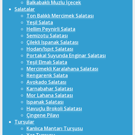
Balkabaklı Muzlu İçecek
Salatalar
Ton Balıklı Mercimek Salatası
Yeşil Salata
Hellim Peynirli Salata
Semizotu Salatası
Çilekli Ispanak Salatası
Hodan/Ispıt Salatası
Portakal Suyunda Enginar Salatası
Yeşil Elmalı Salata
Mercimekli Karalahana Salatası
Rengarenk Salata
Avokado Salatası
Karnabahar Salatası
Mor Lahana Salatası
Ispanak Salatası
Havuçlu Brokoli Salatası
Çingene Pilavı
Turşular
Kanlıca Mantarı Turşusu