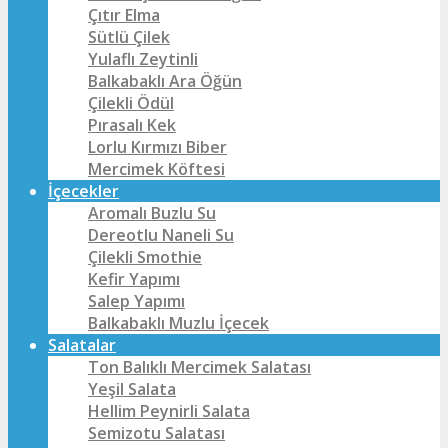
Çıtır Elma
Sütlü Çilek
Yulaflı Zeytinli
Balkabaklı Ara Öğün
Çilekli Ödül
Pırasalı Kek
Lorlu Kırmızı Biber
Mercimek Köftesi
İçecekler
Aromalı Buzlu Su
Dereotlu Naneli Su
Çilekli Smothie
Kefir Yapımı
Salep Yapımı
Balkabaklı Muzlu İçecek
Salatalar
Ton Balıklı Mercimek Salatası
Yeşil Salata
Hellim Peynirli Salata
Semizotu Salatası