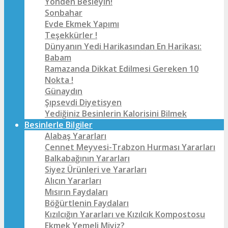
Yönden Besleyin!
Sonbahar
Evde Ekmek Yapımı
Teşekkürler !
Dünyanın Yedi Harikasından En Harikası:
Babam
Ramazanda Dikkat Edilmesi Gereken 10
Nokta !
Günaydın
Şıpsevdi Diyetisyen
Yediğiniz Besinlerin Kalorisini Bilmek
Besinlerle Bilgiler
Alabaş Yararları
Cennet Meyvesi-Trabzon Hurması Yararları
Balkabağının Yararları
Siyez Ürünleri ve Yararları
Alıcın Yararları
Mısırın Faydaları
Böğürtlenin Faydaları
Kızılcığın Yararları ve Kızılcık Kompostosu
Ekmek Yemeli Miyiz?