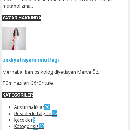
metabolizma...
YAZAR HAKKINDA
birdiyetisyeninmutfagi
Merhaba, ben psikolog diyetisyen Merve Öz.
Tüm Yazıları Görüntüle
KATEGORILER
Atıştırmalıklar
20
Besinlerle Bilgiler
12
İçecekler
6
Kategorisiz
42