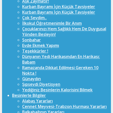
Aşk Zayıflatır!
Kurban Bayramı İçin Küçük Tavsiyeler
Kurban Bayramı İçin Küçük Tavsiyeler
Çok Sevdim..
İlkokul Öğretmenimle Bir Anım
Çocuklarınızı Hem Sağlıklı Hem De Duygusal
Yönden Besleyin!
Sonbahar
Evde Ekmek Yapımı
Teşekkürler !
Dünyanın Yedi Harikasından En Harikası:
Babam
Ramazanda Dikkat Edilmesi Gereken 10
Nokta !
Günaydın
Şıpsevdi Diyetisyen
Yediğiniz Besinlerin Kalorisini Bilmek
Besinlerle Bilgiler
Alabaş Yararları
Cennet Meyvesi-Trabzon Hurması Yararları
Balkabağının Yararları