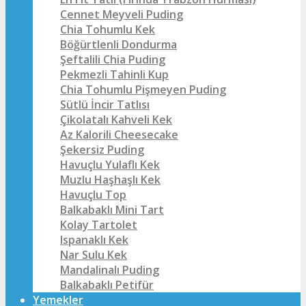
Cennet Meyveli Puding
Chia Tohumlu Kek
Böğürtlenli Dondurma
Şeftalili Chia Puding
Pekmezli Tahinli Kup
Chia Tohumlu Pişmeyen Puding
Sütlü İncir Tatlısı
Çikolatalı Kahveli Kek
Az Kalorili Cheesecake
Şekersiz Puding
Havuçlu Yulaflı Kek
Muzlu Haşhaşlı Kek
Havuçlu Top
Balkabaklı Mini Tart
Kolay Tartolet
Ispanaklı Kek
Nar Sulu Kek
Mandalinalı Puding
Balkabaklı Petifür
Yemekler