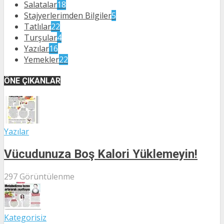
Salatalar
18
Stajyerlerimden Bilgiler
5
Tatlılar
22
Turşular
4
Yazılar
16
Yemekler
22
ÖNE ÇIKANLAR
Yazılar
Vücudunuza Boş Kalori Yüklemeyin!
297 Görüntülenme
Kategorisiz