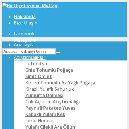
Hakkımda
Bize Ulaşın
Facebook
Instagram
Anasayfa
Tarifler
Atıştırmalıklar
Lutenitsa
Chia Tohumlu Poğaça
Simit Omlet
Keten Tohumlu Az Yağlı Poğaça
Kirazlı Yulaflı Sahurluk
Yumurta Dolması
Çok Açıktım Atıştırmalığı
Peynirli Patates Yuvası
Kabaklı Yulaflı Kek
Lorlu Ekmek
Yulaflı Çilekli Ara Öğün