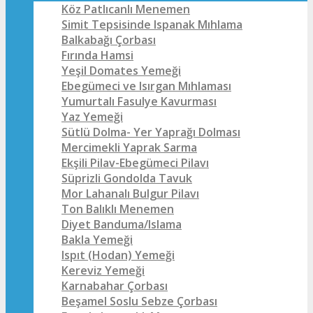
Köz Patlıcanlı Menemen
Simit Tepsisinde Ispanak Mıhlama
Balkabağı Çorbası
Fırında Hamsi
Yeşil Domates Yemeği
Ebegümeci ve Isırgan Mıhlaması
Yumurtalı Fasulye Kavurması
Yaz Yemeği
Sütlü Dolma- Yer Yaprağı Dolması
Mercimekli Yaprak Sarma
Ekşili Pilav-Ebegümeci Pilavı
Süprizli Gondolda Tavuk
Mor Lahanalı Bulgur Pilavı
Ton Balıklı Menemen
Diyet Banduma/Islama
Bakla Yemeği
Ispıt (Hodan) Yemeği
Kereviz Yemeği
Karnabahar Çorbası
Beşamel Soslu Sebze Çorbası