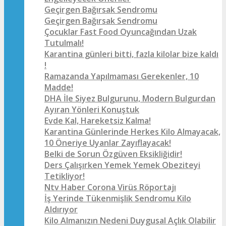
Geçirgen Bağırsak Sendromu
Geçirgen Bağırsak Sendromu
Çocuklar Fast Food Oyuncağından Uzak
Tutulmalı!
Karantina günleri bitti, fazla kilolar bize kaldı
!
Ramazanda Yapılmaması Gerekenler, 10
Madde!
DHA İle Siyez Bulgurunu, Modern Bulgurdan
Ayıran Yönleri Konuştuk
Evde Kal, Hareketsiz Kalma!
Karantina Günlerinde Herkes Kilo Almayacak,
10 Öneriye Uyanlar Zayıflayacak!
Belki de Sorun Özgüven Eksikliğidir!
Ders Çalışırken Yemek Yemek Obeziteyi
Tetikliyor!
Ntv Haber Corona Virüs Röportajı
İş Yerinde Tükenmişlik Sendromu Kilo
Aldırıyor
Kilo Almanızın Nedeni Duygusal Açlık Olabilir