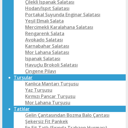
Çilekli Ispanak Salatası
Hodan/Ispıt Salatası
Portakal Suyunda Enginar Salatası
Yeşil Elmalı Salata
Mercimekli Karalahana Salatası
Rengarenk Salata
Avokado Salatası
Karnabahar Salatası
Mor Lahana Salatası
Ispanak Salatası
Havuçlu Brokoli Salatası
Çingene Pilavı
Turşular
Kanlıca Mantarı Turşusu
Yaz Turşusu
Kırmızı Pancar Turşusu
Mor Lahana Turşusu
Tatlılar
Gelin Çantasından Bozma Balo Çantası
Şekersiz Fit Pankek
En Fit Tatlı (Fırında Trabzon Hurması)