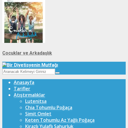
Çocuklar ve Arkadaşlık
Anasayfa
Tarifler
Atıştırmalıklar
Lutenitsa
Chia Tohumlu Poğaça
Simit Omlet
Keten Tohumlu Az Yağlı Poğaça
Kirazlı Yulaflı Sahurluk