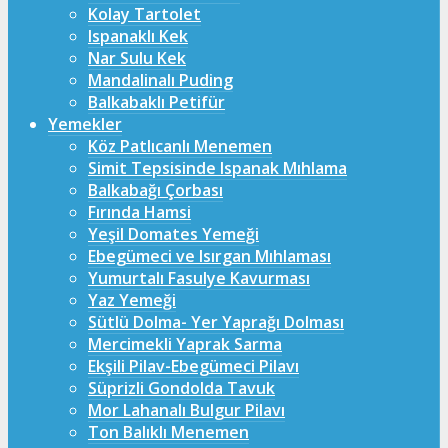
Kolay Tartolet
Ispanaklı Kek
Nar Sulu Kek
Mandalinalı Puding
Balkabaklı Petifür
Yemekler
Köz Patlıcanlı Menemen
Simit Tepsisinde Ispanak Mıhlama
Balkabağı Çorbası
Fırında Hamsi
Yeşil Domates Yemeği
Ebegümeci ve Isırgan Mıhlaması
Yumurtalı Fasulye Kavurması
Yaz Yemeği
Sütlü Dolma- Yer Yaprağı Dolması
Mercimekli Yaprak Sarma
Ekşili Pilav-Ebegümeci Pilavı
Süprizli Gondolda Tavuk
Mor Lahanalı Bulgur Pilavı
Ton Balıklı Menemen