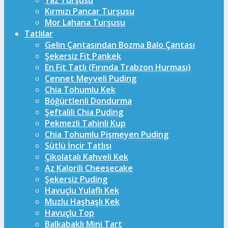
Yaz Turşusu
Kırmızı Pancar Turşusu
Mor Lahana Turşusu
Tatlılar
Gelin Çantasından Bozma Balo Çantası
Şekersiz Fit Pankek
En Fit Tatlı (Fırında Trabzon Hurması)
Cennet Meyveli Puding
Chia Tohumlu Kek
Böğürtlenli Dondurma
Şeftalili Chia Puding
Pekmezli Tahinli Kup
Chia Tohumlu Pişmeyen Puding
Sütlü İncir Tatlısı
Çikolatalı Kahveli Kek
Az Kalorili Cheesecake
Şekersiz Puding
Havuçlu Yulaflı Kek
Muzlu Haşhaşlı Kek
Havuçlu Top
Balkabaklı Mini Tart