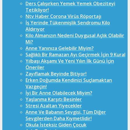
Ders Çalışırken Yemek Yemek Obeziteyi
Tetikliyor!
Ntv Haber Corona Virüs Röportajı
İş Yerinde Tükenmişlik Sendromu Kilo
Aldırıyor
Kilo Almanızın Nedeni Duygusal Açlık Olabilir
Mi?
Anne Yanınıza Gelebilir Miyim?
Sağlıklı Bir Ramazan Ayı Geçirmek İçin 9 Kural
Yılbaşı Akşamı Ve Yeni Yılın İlk Günü İçin
Öneriler
Zayıflamak Beyinde Bitiyor!
Erken Doğumda Kendinizi Suçlamaktan
Vazgeçin!
İyi Bir Anne Olabilecek Miyim?
Yaşlanma Karşıtı Besinler
Stresi Azaltan Yiyecekler
Anne Ve Babanın Sevgisi, Tüm Diğer
Sevgilerden Daha Kıymetlidir!
Okula İsteksiz Giden Çocuk