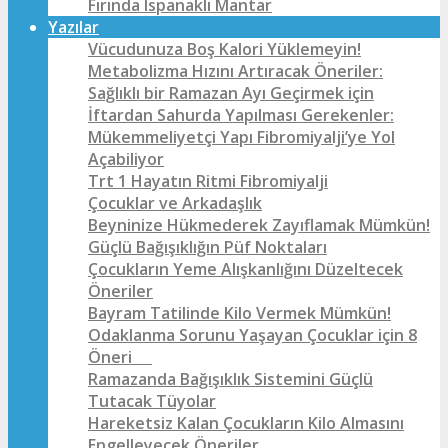
Fırında Ispanaklı Mantar
Yazılar
Vücudunuza Boş Kalori Yüklemeyin!
Metabolizma Hızını Artıracak Öneriler:
Sağlıklı bir Ramazan Ayı Geçirmek için
İftardan Sahurda Yapılması Gerekenler:
Mükemmeliyetçi Yapı Fibromiyalji’ye Yol
Açabiliyor
Trt 1 Hayatın Ritmi Fibromiyalji
Çocuklar ve Arkadaşlık
Beyninize Hükmederek Zayıflamak Mümkün!
Güçlü Bağışıklığın Püf Noktaları
Çocukların Yeme Alışkanlığını Düzeltecek
Öneriler
Bayram Tatilinde Kilo Vermek Mümkün!
Odaklanma Sorunu Yaşayan Çocuklar için 8
Öneri
Ramazanda Bağışıklık Sistemini Güçlü
Tutacak Tüyolar
Hareketsiz Kalan Çocukların Kilo Almasını
Engelleyecek Öneriler