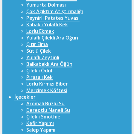
Yumurta Dolması
Çok Açıktım Atıştırmalığı
Peynirli Patates Yuvası
Kabaklı Yulaflı Kek
Lorlu Ekmek
Yulaflı Çilekli Ara Öğün
Çıtır Elma
Sütlü Çilek
Yulaflı Zeytinli
Balkabaklı Ara Öğün
Çilekli Ödül
Pırasalı Kek
Lorlu Kırmızı Biber
Mercimek Köftesi
İçecekler
Aromalı Buzlu Su
Dereotlu Naneli Su
Çilekli Smothie
Kefir Yapımı
Salep Yapımı