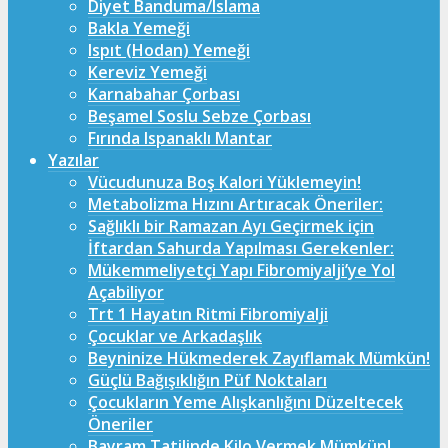
Diyet Banduma/Islama
Bakla Yemeği
Ispıt (Hodan) Yemeği
Kereviz Yemeği
Karnabahar Çorbası
Beşamel Soslu Sebze Çorbası
Fırında Ispanaklı Mantar
Yazılar
Vücudunuza Boş Kalori Yüklemeyin!
Metabolizma Hızını Artıracak Öneriler:
Sağlıklı bir Ramazan Ayı Geçirmek için
İftardan Sahurda Yapılması Gerekenler:
Mükemmeliyetçi Yapı Fibromiyalji’ye Yol
Açabiliyor
Trt 1 Hayatın Ritmi Fibromiyalji
Çocuklar ve Arkadaşlık
Beyninize Hükmederek Zayıflamak Mümkün!
Güçlü Bağışıklığın Püf Noktaları
Çocukların Yeme Alışkanlığını Düzeltecek
Öneriler
Bayram Tatilinde Kilo Vermek Mümkün!