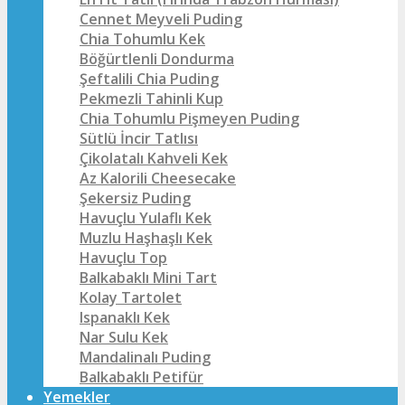
Cennet Meyveli Puding
Chia Tohumlu Kek
Böğürtlenli Dondurma
Şeftalili Chia Puding
Pekmezli Tahinli Kup
Chia Tohumlu Pişmeyen Puding
Sütlü İncir Tatlısı
Çikolatalı Kahveli Kek
Az Kalorili Cheesecake
Şekersiz Puding
Havuçlu Yulaflı Kek
Muzlu Haşhaşlı Kek
Havuçlu Top
Balkabaklı Mini Tart
Kolay Tartolet
Ispanaklı Kek
Nar Sulu Kek
Mandalinalı Puding
Balkabaklı Petifür
Yemekler