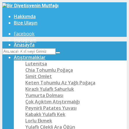
Hakkımda
Bize Ulaşın
Facebook
Instagram
Anasayfa
Tarifler
Atıştırmalıklar
Lutenitsa
Chia Tohumlu Poğaça
Simit Omlet
Keten Tohumlu Az Yağlı Poğaça
Kirazlı Yulaflı Sahurluk
Yumurta Dolması
Çok Açıktım Atıştırmalığı
Peynirli Patates Yuvası
Kabaklı Yulaflı Kek
Lorlu Ekmek
Yulaflı Çilekli Ara Öğün