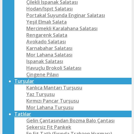
Çilekli Ispanak Salatası
Hodan/Ispıt Salatası
Portakal Suyunda Enginar Salatası
Yeşil Elmalı Salata
Mercimekli Karalahana Salatası
Rengarenk Salata
Avokado Salatası
Karnabahar Salatası
Mor Lahana Salatası
Ispanak Salatası
Havuçlu Brokoli Salatası
Çingene Pilavı
Turşular
Kanlıca Mantarı Turşusu
Yaz Turşusu
Kırmızı Pancar Turşusu
Mor Lahana Turşusu
Tatlılar
Gelin Çantasından Bozma Balo Çantası
Şekersiz Fit Pankek
En Fit Tatlı (Fırında Trabzon Hurması)