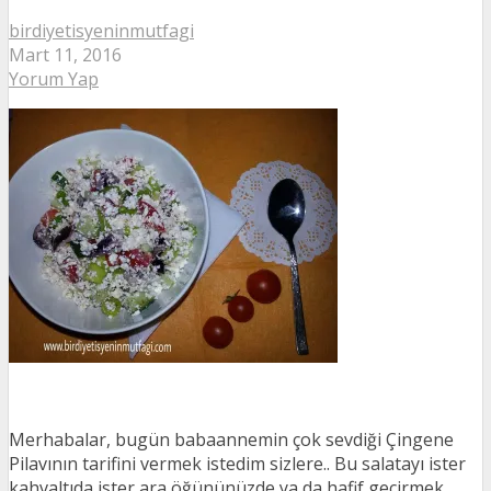
birdiyetisyeninmutfagi
Mart 11, 2016
Yorum Yap
Merhabalar, bugün babaannemin çok sevdiği Çingene
Pilavının tarifini vermek istedim sizlere.. Bu salatayı ister
kahvaltıda ister ara öğününüzde ya da hafif geçirmek