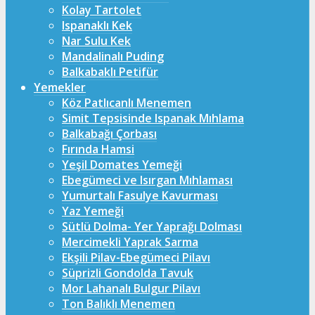
Kolay Tartolet
Ispanaklı Kek
Nar Sulu Kek
Mandalinalı Puding
Balkabaklı Petifür
Yemekler
Köz Patlıcanlı Menemen
Simit Tepsisinde Ispanak Mıhlama
Balkabağı Çorbası
Fırında Hamsi
Yeşil Domates Yemeği
Ebegümeci ve Isırgan Mıhlaması
Yumurtalı Fasulye Kavurması
Yaz Yemeği
Sütlü Dolma- Yer Yaprağı Dolması
Mercimekli Yaprak Sarma
Ekşili Pilav-Ebegümeci Pilavı
Süprizli Gondolda Tavuk
Mor Lahanalı Bulgur Pilavı
Ton Balıklı Menemen