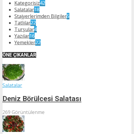
Kategorisiz
42
Salatalar
18
Stajyerlerimden Bilgiler
5
Tatlılar
22
Turşular
4
Yazılar
16
Yemekler
22
ÖNE ÇIKANLAR
Salatalar
Deniz Börülcesi Salatası
269 Görüntülenme