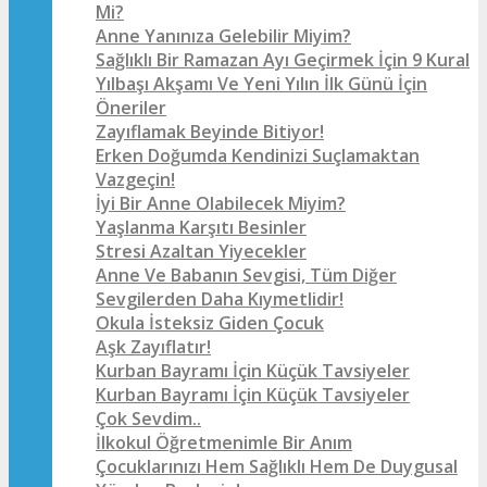
Mi?
Anne Yanınıza Gelebilir Miyim?
Sağlıklı Bir Ramazan Ayı Geçirmek İçin 9 Kural
Yılbaşı Akşamı Ve Yeni Yılın İlk Günü İçin
Öneriler
Zayıflamak Beyinde Bitiyor!
Erken Doğumda Kendinizi Suçlamaktan
Vazgeçin!
İyi Bir Anne Olabilecek Miyim?
Yaşlanma Karşıtı Besinler
Stresi Azaltan Yiyecekler
Anne Ve Babanın Sevgisi, Tüm Diğer
Sevgilerden Daha Kıymetlidir!
Okula İsteksiz Giden Çocuk
Aşk Zayıflatır!
Kurban Bayramı İçin Küçük Tavsiyeler
Kurban Bayramı İçin Küçük Tavsiyeler
Çok Sevdim..
İlkokul Öğretmenimle Bir Anım
Çocuklarınızı Hem Sağlıklı Hem De Duygusal