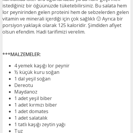
istediğiniz bir öğüünüzde tüketebilirsiniz. Bu salata hem
lor peynirinden gelen proteini hem de sebzelerden gelen
vitamin ve minerali içerdiği için çok sağlıklı 🙂 Ayrıca bir
porsiyon yaklaşık olarak 125 kaloridir. Şimdiden afiyet
olsun efendim. Hadi tarifimizi verelim.
***MALZEMELER:
4 yemek kaşığı lor peynir
½ küçük kuru soğan
1 dal yeşil soğan
Dereotu
Maydanoz
1 adet yeşil biber
1 adet kırmızı biber
1 adet domates
1 adet salatalık
1 tatlı kaşığı zeytin yağı
Tuz