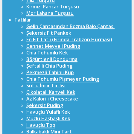
Yaz Turşusu
Kırmızı Pancar Turşusu
Mor Lahana Turşusu
Tatlılar
Gelin Çantasından Bozma Balo Çantası
Şekersiz Fit Pankek
En Fit Tatlı (Fırında Trabzon Hurması)
Cennet Meyveli Puding
Chia Tohumlu Kek
Böğürtlenli Dondurma
Şeftalili Chia Puding
Pekmezli Tahinli Kup
Chia Tohumlu Pişmeyen Puding
Sütlü İncir Tatlısı
Çikolatalı Kahveli Kek
Az Kalorili Cheesecake
Şekersiz Puding
Havuçlu Yulaflı Kek
Muzlu Haşhaşlı Kek
Havuçlu Top
Balkabaklı Mini Tart