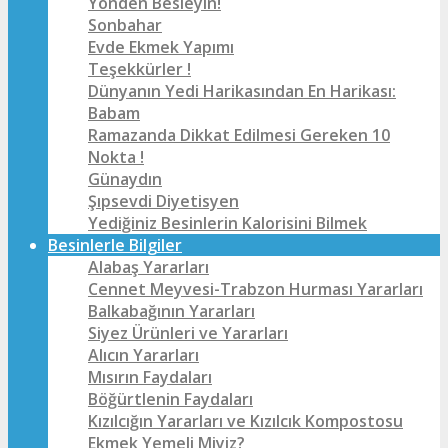
Yönden Besleyin!
Sonbahar
Evde Ekmek Yapımı
Teşekkürler !
Dünyanın Yedi Harikasından En Harikası:
Babam
Ramazanda Dikkat Edilmesi Gereken 10
Nokta !
Günaydın
Şıpsevdi Diyetisyen
Yediğiniz Besinlerin Kalorisini Bilmek
Besinlerle Bilgiler
Alabaş Yararları
Cennet Meyvesi-Trabzon Hurması Yararları
Balkabağının Yararları
Siyez Ürünleri ve Yararları
Alıcın Yararları
Mısırın Faydaları
Böğürtlenin Faydaları
Kızılcığın Yararları ve Kızılcık Kompostosu
Ekmek Yemeli Miyiz?