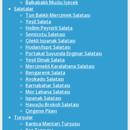
Balkabaklı Muzlu İçecek
Salatalar
Ton Balıklı Mercimek Salatası
Yeşil Salata
Hellim Peynirli Salata
Semizotu Salatası
Çilekli Ispanak Salatası
Hodan/Ispıt Salatası
Portakal Suyunda Enginar Salatası
Yeşil Elmalı Salata
Mercimekli Karalahana Salatası
Rengarenk Salata
Avokado Salatası
Karnabahar Salatası
Mor Lahana Salatası
Ispanak Salatası
Havuçlu Brokoli Salatası
Çingene Pilavı
Turşular
Kanlıca Mantarı Turşusu