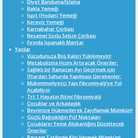
Diyet Banduma/Islama
Bakla Yemeği
Ispıt (Hodan) Yemeği
Kereviz Yemeği
Karnabahar Çorbası
Beşamel Soslu Sebze Çorbası
Fırında Ispanaklı Mantar
Yazılar
Vücudunuza Boş Kalori Yüklemeyin!
Metabolizma Hızını Artıracak Öneriler:
Sağlıklı bir Ramazan Ayı Geçirmek için
İftardan Sahurda Yapılması Gerekenler:
Mükemmeliyetçi Yapı Fibromiyalji’ye Yol
Açabiliyor
Trt 1 Hayatın Ritmi Fibromiyalji
Çocuklar ve Arkadaşlık
Beyninize Hükmederek Zayıflamak Mümkün!
Güçlü Bağışıklığın Püf Noktaları
Çocukların Yeme Alışkanlığını Düzeltecek
Öneriler
Bayram Tatilinde Kilo Vermek Mümkün!