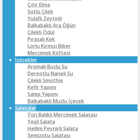
Çıtır Elma
Sütlü Çilek
Yulaflı Zeytinli
Balkabaklı Ara Öğün
Çilekli Ödül
Pırasalı Kek
Lorlu Kırmızı Biber
Mercimek Köftesi
İçecekler
Aromalı Buzlu Su
Dereotlu Naneli Su
Çilekli Smothie
Kefir Yapımı
Salep Yapımı
Balkabaklı Muzlu İçecek
Salatalar
Ton Balıklı Mercimek Salatası
Yeşil Salata
Hellim Peynirli Salata
Semizotu Salatası