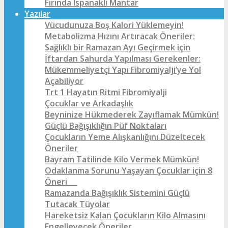
Fırında Ispanaklı Mantar
Yazılar
Vücudunuza Boş Kalori Yüklemeyin!
Metabolizma Hızını Artıracak Öneriler:
Sağlıklı bir Ramazan Ayı Geçirmek için
İftardan Sahurda Yapılması Gerekenler:
Mükemmeliyetçi Yapı Fibromiyalji’ye Yol
Açabiliyor
Trt 1 Hayatın Ritmi Fibromiyalji
Çocuklar ve Arkadaşlık
Beyninize Hükmederek Zayıflamak Mümkün!
Güçlü Bağışıklığın Püf Noktaları
Çocukların Yeme Alışkanlığını Düzeltecek
Öneriler
Bayram Tatilinde Kilo Vermek Mümkün!
Odaklanma Sorunu Yaşayan Çocuklar için 8
Öneri
Ramazanda Bağışıklık Sistemini Güçlü
Tutacak Tüyolar
Hareketsiz Kalan Çocukların Kilo Almasını
Engelleyecek Öneriler