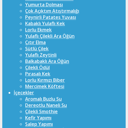
Yumurta Dolması
Çok Açıktım Atıştırmalığı
Peynirli Patates Yuvası
Kabaklı Yulaflı Kek
Lorlu Ekmek
Yulaflı Çilekli Ara Öğün
Çıtır Elma
Sütlü Çilek
Yulaflı Zeytinli
Balkabaklı Ara Öğün
Çilekli Ödül
Pırasalı Kek
Lorlu Kırmızı Biber
Mercimek Köftesi
İçecekler
Aromalı Buzlu Su
Dereotlu Naneli Su
Çilekli Smothie
Kefir Yapımı
Salep Yapımı