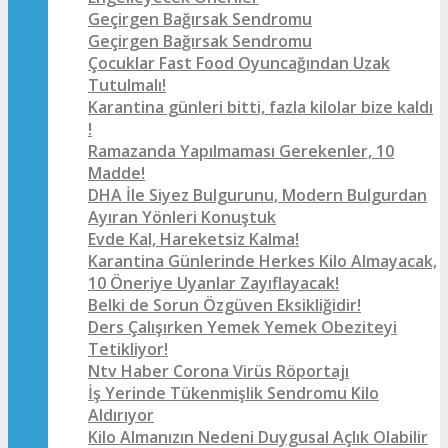
Geçirgen Bağırsak Sendromu
Geçirgen Bağırsak Sendromu
Çocuklar Fast Food Oyuncağından Uzak
Tutulmalı!
Karantina günleri bitti, fazla kilolar bize kaldı
!
Ramazanda Yapılmaması Gerekenler, 10
Madde!
DHA İle Siyez Bulgurunu, Modern Bulgurdan
Ayıran Yönleri Konuştuk
Evde Kal, Hareketsiz Kalma!
Karantina Günlerinde Herkes Kilo Almayacak,
10 Öneriye Uyanlar Zayıflayacak!
Belki de Sorun Özgüven Eksikliğidir!
Ders Çalışırken Yemek Yemek Obeziteyi
Tetikliyor!
Ntv Haber Corona Virüs Röportajı
İş Yerinde Tükenmişlik Sendromu Kilo
Aldırıyor
Kilo Almanızın Nedeni Duygusal Açlık Olabilir