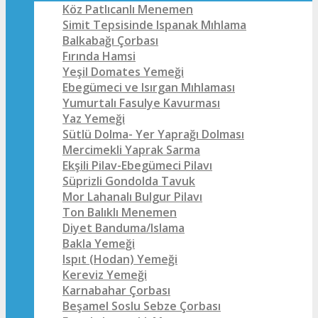
Köz Patlıcanlı Menemen
Simit Tepsisinde Ispanak Mıhlama
Balkabağı Çorbası
Fırında Hamsi
Yeşil Domates Yemeği
Ebegümeci ve Isırgan Mıhlaması
Yumurtalı Fasulye Kavurması
Yaz Yemeği
Sütlü Dolma- Yer Yaprağı Dolması
Mercimekli Yaprak Sarma
Ekşili Pilav-Ebegümeci Pilavı
Süprizli Gondolda Tavuk
Mor Lahanalı Bulgur Pilavı
Ton Balıklı Menemen
Diyet Banduma/Islama
Bakla Yemeği
Ispıt (Hodan) Yemeği
Kereviz Yemeği
Karnabahar Çorbası
Beşamel Soslu Sebze Çorbası