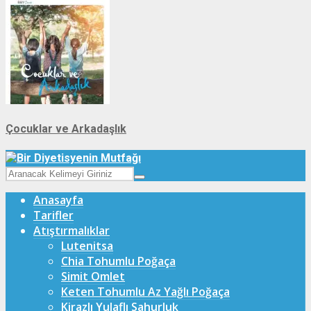
Çocuklar ve Arkadaşlık
Anasayfa
Tarifler
Atıştırmalıklar
Lutenitsa
Chia Tohumlu Poğaça
Simit Omlet
Keten Tohumlu Az Yağlı Poğaça
Kirazlı Yulaflı Sahurluk