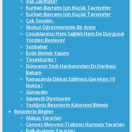
Aşk Zayıflatır!
Kurban Bayramı İçin Küçük Tavsiyeler
Kurban Bayramı İçin Küçük Tavsiyeler
Çok Sevdim..
İlkokul Öğretmenimle Bir Anım
Çocuklarınızı Hem Sağlıklı Hem De Duygusal
Yönden Besleyin!
Sonbahar
Evde Ekmek Yapımı
Teşekkürler !
Dünyanın Yedi Harikasından En Harikası:
Babam
Ramazanda Dikkat Edilmesi Gereken 10
Nokta !
Günaydın
Şıpsevdi Diyetisyen
Yediğiniz Besinlerin Kalorisini Bilmek
Besinlerle Bilgiler
Alabaş Yararları
Cennet Meyvesi-Trabzon Hurması Yararları
Balkabağının Yararları