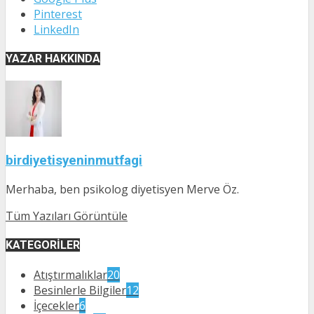
Pinterest
LinkedIn
YAZAR HAKKINDA
birdiyetisyeninmutfagi
Merhaba, ben psikolog diyetisyen Merve Öz.
Tüm Yazıları Görüntüle
KATEGORILER
Atıştırmalıklar
20
Besinlerle Bilgiler
12
İçecekler
6