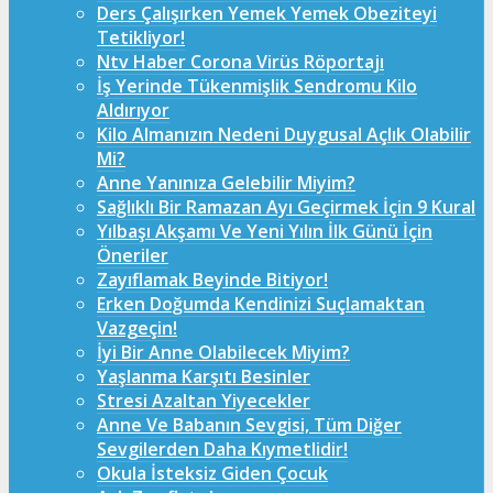
Ders Çalışırken Yemek Yemek Obeziteyi
Tetikliyor!
Ntv Haber Corona Virüs Röportajı
İş Yerinde Tükenmişlik Sendromu Kilo
Aldırıyor
Kilo Almanızın Nedeni Duygusal Açlık Olabilir
Mi?
Anne Yanınıza Gelebilir Miyim?
Sağlıklı Bir Ramazan Ayı Geçirmek İçin 9 Kural
Yılbaşı Akşamı Ve Yeni Yılın İlk Günü İçin
Öneriler
Zayıflamak Beyinde Bitiyor!
Erken Doğumda Kendinizi Suçlamaktan
Vazgeçin!
İyi Bir Anne Olabilecek Miyim?
Yaşlanma Karşıtı Besinler
Stresi Azaltan Yiyecekler
Anne Ve Babanın Sevgisi, Tüm Diğer
Sevgilerden Daha Kıymetlidir!
Okula İsteksiz Giden Çocuk