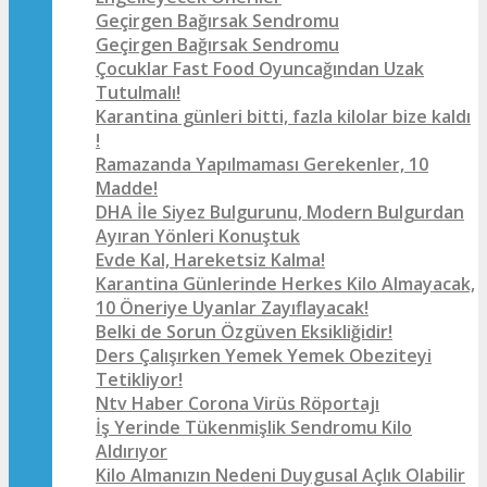
Geçirgen Bağırsak Sendromu
Geçirgen Bağırsak Sendromu
Çocuklar Fast Food Oyuncağından Uzak
Tutulmalı!
Karantina günleri bitti, fazla kilolar bize kaldı
!
Ramazanda Yapılmaması Gerekenler, 10
Madde!
DHA İle Siyez Bulgurunu, Modern Bulgurdan
Ayıran Yönleri Konuştuk
Evde Kal, Hareketsiz Kalma!
Karantina Günlerinde Herkes Kilo Almayacak,
10 Öneriye Uyanlar Zayıflayacak!
Belki de Sorun Özgüven Eksikliğidir!
Ders Çalışırken Yemek Yemek Obeziteyi
Tetikliyor!
Ntv Haber Corona Virüs Röportajı
İş Yerinde Tükenmişlik Sendromu Kilo
Aldırıyor
Kilo Almanızın Nedeni Duygusal Açlık Olabilir