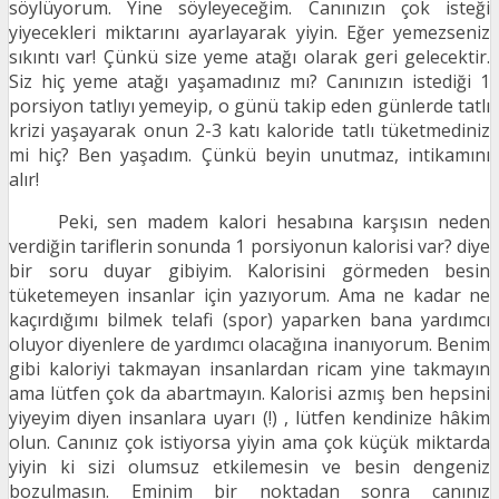
söylüyorum. Yine söyleyeceğim. Canınızın çok isteği
yiyecekleri miktarını ayarlayarak yiyin. Eğer yemezseniz
sıkıntı var! Çünkü size yeme atağı olarak geri gelecektir.
Siz hiç yeme atağı yaşamadınız mı? Canınızın istediği 1
porsiyon tatlıyı yemeyip, o günü takip eden günlerde tatlı
krizi yaşayarak onun 2-3 katı kaloride tatlı tüketmediniz
mi hiç? Ben yaşadım. Çünkü beyin unutmaz, intikamını
alır!
Peki, sen madem kalori hesabına karşısın neden
verdiğin tariflerin sonunda 1 porsiyonun kalorisi var? diye
bir soru duyar gibiyim. Kalorisini görmeden besin
tüketemeyen insanlar için yazıyorum. Ama ne kadar ne
kaçırdığımı bilmek telafi (spor) yaparken bana yardımcı
oluyor diyenlere de yardımcı olacağına inanıyorum. Benim
gibi kaloriyi takmayan insanlardan ricam yine takmayın
ama lütfen çok da abartmayın. Kalorisi azmış ben hepsini
yiyeyim diyen insanlara uyarı (!) , lütfen kendinize hâkim
olun. Canınız çok istiyorsa yiyin ama çok küçük miktarda
yiyin ki sizi olumsuz etkilemesin ve besin dengeniz
bozulmasın. Eminim bir noktadan sonra canınız