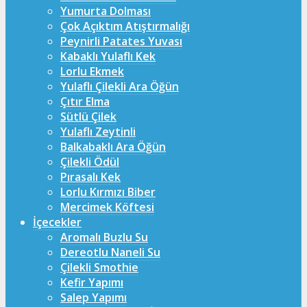
Yumurta Dolması
Çok Açıktım Atıştırmalığı
Peynirli Patates Yuvası
Kabaklı Yulaflı Kek
Lorlu Ekmek
Yulaflı Çilekli Ara Öğün
Çıtır Elma
Sütlü Çilek
Yulaflı Zeytinli
Balkabaklı Ara Öğün
Çilekli Ödül
Pırasalı Kek
Lorlu Kırmızı Biber
Mercimek Köftesi
İçecekler
Aromalı Buzlu Su
Dereotlu Naneli Su
Çilekli Smothie
Kefir Yapımı
Salep Yapımı