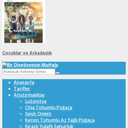
Çocuklar ve Arkadaşlık
Anasayfa
Tarifler
Atıştırmalıklar
Lutenitsa
Chia Tohumlu Poğaça
Simit Omlet
Keten Tohumlu Az Yağlı Poğaça
Kirazlı Yulaflı Sahurluk