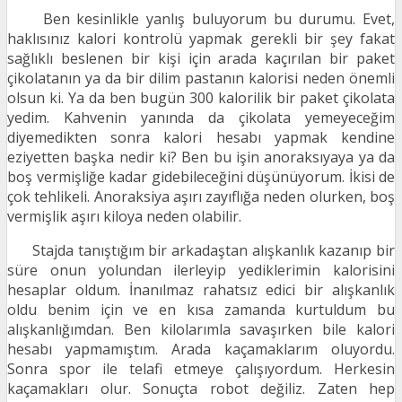
Ben kesinlikle yanlış buluyorum bu durumu. Evet,
haklısınız kalori kontrolü yapmak gerekli bir şey fakat
sağlıklı beslenen bir kişi için arada kaçırılan bir paket
çikolatanın ya da bir dilim pastanın kalorisi neden önemli
olsun ki. Ya da ben bugün 300 kalorilik bir paket çikolata
yedim. Kahvenin yanında da çikolata yemeyeceğim
diyemedikten sonra kalori hesabı yapmak kendine
eziyetten başka nedir ki? Ben bu işin anoraksıyaya ya da
boş vermişliğe kadar gidebileceğini düşünüyorum. İkisi de
çok tehlikeli. Anoraksiya aşırı zayıflığa neden olurken, boş
vermişlik aşırı kiloya neden olabilir.
Stajda tanıştığım bir arkadaştan alışkanlık kazanıp bir
süre onun yolundan ilerleyip yediklerimin kalorisini
hesaplar oldum. İnanılmaz rahatsız edici bir alışkanlık
oldu benim için ve en kısa zamanda kurtuldum bu
alışkanlığımdan. Ben kilolarımla savaşırken bile kalori
hesabı yapmamıştım. Arada kaçamaklarım oluyordu.
Sonra spor ile telafi etmeye çalışıyordum. Herkesin
kaçamakları olur. Sonuçta robot değiliz. Zaten hep