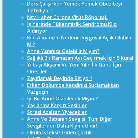
Ders Çalışırken Yemek Yemek Obeziteyi
Tetikliyor!
Ntv Haber Corona Virüs Röportajı
İş Yerinde Tükenmişlik Sendromu Kilo
Aldırıyor
Kilo Almanızın Nedeni Duygusal Açlık Olabilir
Mi?
Anne Yanınıza Gelebilir Miyim?
Sağlıklı Bir Ramazan Ayı Geçirmek İçin 9 Kural
Yılbaşı Akşamı Ve Yeni Yılın İlk Günü İçin
Öneriler
Zayıflamak Beyinde Bitiyor!
Erken Doğumda Kendinizi Suçlamaktan
Vazgeçin!
İyi Bir Anne Olabilecek Miyim?
Yaşlanma Karşıtı Besinler
Stresi Azaltan Yiyecekler
Anne Ve Babanın Sevgisi, Tüm Diğer
Sevgilerden Daha Kıymetlidir!
Okula İsteksiz Giden Çocuk