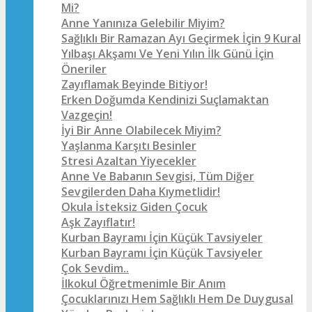
Mi?
Anne Yanınıza Gelebilir Miyim?
Sağlıklı Bir Ramazan Ayı Geçirmek İçin 9 Kural
Yılbaşı Akşamı Ve Yeni Yılın İlk Günü İçin
Öneriler
Zayıflamak Beyinde Bitiyor!
Erken Doğumda Kendinizi Suçlamaktan
Vazgeçin!
İyi Bir Anne Olabilecek Miyim?
Yaşlanma Karşıtı Besinler
Stresi Azaltan Yiyecekler
Anne Ve Babanın Sevgisi, Tüm Diğer
Sevgilerden Daha Kıymetlidir!
Okula İsteksiz Giden Çocuk
Aşk Zayıflatır!
Kurban Bayramı İçin Küçük Tavsiyeler
Kurban Bayramı İçin Küçük Tavsiyeler
Çok Sevdim..
İlkokul Öğretmenimle Bir Anım
Çocuklarınızı Hem Sağlıklı Hem De Duygusal