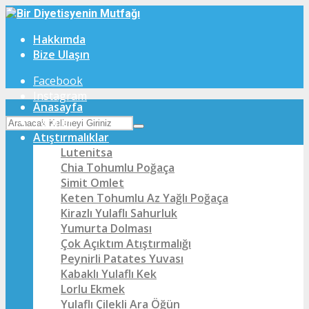
Hakkımda
Bize Ulaşın
Facebook
Instagram
Anasayfa
Tarifler
Atıştırmalıklar
Lutenitsa
Chia Tohumlu Poğaça
Simit Omlet
Keten Tohumlu Az Yağlı Poğaça
Kirazlı Yulaflı Sahurluk
Yumurta Dolması
Çok Açıktım Atıştırmalığı
Peynirli Patates Yuvası
Kabaklı Yulaflı Kek
Lorlu Ekmek
Yulaflı Çilekli Ara Öğün