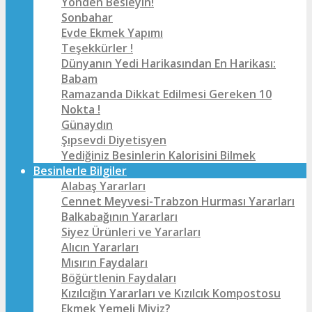
Yönden Besleyin!
Sonbahar
Evde Ekmek Yapımı
Teşekkürler !
Dünyanın Yedi Harikasından En Harikası:
Babam
Ramazanda Dikkat Edilmesi Gereken 10
Nokta !
Günaydın
Şıpsevdi Diyetisyen
Yediğiniz Besinlerin Kalorisini Bilmek
Besinlerle Bilgiler
Alabaş Yararları
Cennet Meyvesi-Trabzon Hurması Yararları
Balkabağının Yararları
Siyez Ürünleri ve Yararları
Alıcın Yararları
Mısırın Faydaları
Böğürtlenin Faydaları
Kızılcığın Yararları ve Kızılcık Kompostosu
Ekmek Yemeli Miyiz?