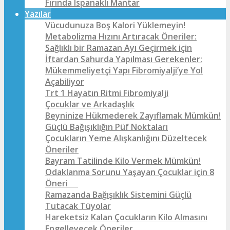
Fırında Ispanaklı Mantar
Yazılar
Vücudunuza Boş Kalori Yüklemeyin!
Metabolizma Hızını Artıracak Öneriler:
Sağlıklı bir Ramazan Ayı Geçirmek için
İftardan Sahurda Yapılması Gerekenler:
Mükemmeliyetçi Yapı Fibromiyalji’ye Yol
Açabiliyor
Trt 1 Hayatın Ritmi Fibromiyalji
Çocuklar ve Arkadaşlık
Beyninize Hükmederek Zayıflamak Mümkün!
Güçlü Bağışıklığın Püf Noktaları
Çocukların Yeme Alışkanlığını Düzeltecek
Öneriler
Bayram Tatilinde Kilo Vermek Mümkün!
Odaklanma Sorunu Yaşayan Çocuklar için 8
Öneri
Ramazanda Bağışıklık Sistemini Güçlü
Tutacak Tüyolar
Hareketsiz Kalan Çocukların Kilo Almasını
Engelleyecek Öneriler