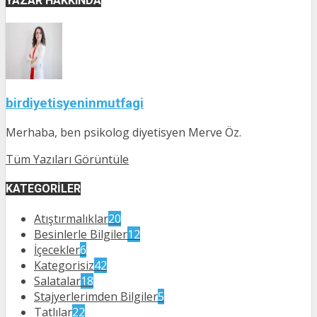
YAZAR HAKKINDA
birdiyetisyeninmutfagi
Merhaba, ben psikolog diyetisyen Merve Öz.
Tüm Yazıları Görüntüle
KATEGORILER
Atıştırmalıklar
20
Besinlerle Bilgiler
12
İçecekler
6
Kategorisiz
42
Salatalar
18
Stajyerlerimden Bilgiler
5
Tatlılar
22