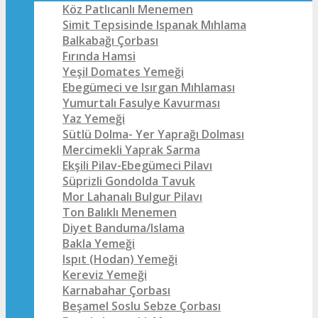
Köz Patlıcanlı Menemen
Simit Tepsisinde Ispanak Mıhlama
Balkabağı Çorbası
Fırında Hamsi
Yeşil Domates Yemeği
Ebegümeci ve Isırgan Mıhlaması
Yumurtalı Fasulye Kavurması
Yaz Yemeği
Sütlü Dolma- Yer Yaprağı Dolması
Mercimekli Yaprak Sarma
Ekşili Pilav-Ebegümeci Pilavı
Süprizli Gondolda Tavuk
Mor Lahanalı Bulgur Pilavı
Ton Balıklı Menemen
Diyet Banduma/Islama
Bakla Yemeği
Ispıt (Hodan) Yemeği
Kereviz Yemeği
Karnabahar Çorbası
Beşamel Soslu Sebze Çorbası