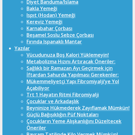
Diyet Banduma/Islama
Bakla Yemeği
Ispıt (Hodan) Yemeği
Kereviz Yemeği
Karnabahar Çorbası
Beşamel Soslu Sebze Çorbası
Fırında Ispanaklı Mantar
Yazılar
Vücudunuza Boş Kalori Yüklemeyin!
Metabolizma Hızını Artıracak Öneriler:
Sağlıklı bir Ramazan Ayı Geçirmek için
İftardan Sahurda Yapılması Gerekenler:
Mükemmeliyetçi Yapı Fibromiyalji’ye Yol
Açabiliyor
Trt 1 Hayatın Ritmi Fibromiyalji
Çocuklar ve Arkadaşlık
Beyninize Hükmederek Zayıflamak Mümkün!
Güçlü Bağışıklığın Püf Noktaları
Çocukların Yeme Alışkanlığını Düzeltecek
Öneriler
Bayram Tatilinde Kilo Vermek Mümkün!