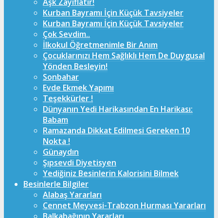
Aşk Zayıflatır!
Kurban Bayramı İçin Küçük Tavsiyeler
Kurban Bayramı İçin Küçük Tavsiyeler
Çok Sevdim..
İlkokul Öğretmenimle Bir Anım
Çocuklarınızı Hem Sağlıklı Hem De Duygusal
Yönden Besleyin!
Sonbahar
Evde Ekmek Yapımı
Teşekkürler !
Dünyanın Yedi Harikasından En Harikası:
Babam
Ramazanda Dikkat Edilmesi Gereken 10
Nokta !
Günaydın
Şıpsevdi Diyetisyen
Yediğiniz Besinlerin Kalorisini Bilmek
Besinlerle Bilgiler
Alabaş Yararları
Cennet Meyvesi-Trabzon Hurması Yararları
Balkabağının Yararları