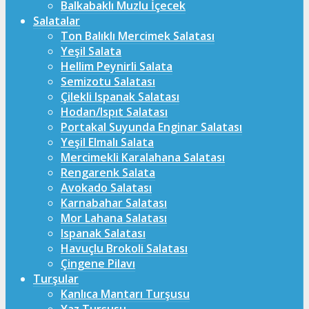
Balkabaklı Muzlu İçecek
Salatalar
Ton Balıklı Mercimek Salatası
Yeşil Salata
Hellim Peynirli Salata
Semizotu Salatası
Çilekli Ispanak Salatası
Hodan/Ispıt Salatası
Portakal Suyunda Enginar Salatası
Yeşil Elmalı Salata
Mercimekli Karalahana Salatası
Rengarenk Salata
Avokado Salatası
Karnabahar Salatası
Mor Lahana Salatası
Ispanak Salatası
Havuçlu Brokoli Salatası
Çingene Pilavı
Turşular
Kanlıca Mantarı Turşusu