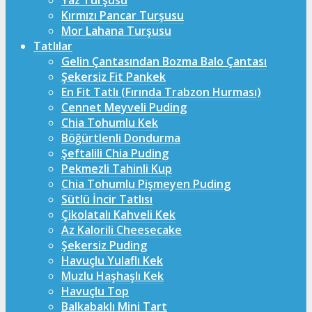
Yaz Turşusu
Kırmızı Pancar Turşusu
Mor Lahana Turşusu
Tatlılar
Gelin Çantasından Bozma Balo Çantası
Şekersiz Fit Pankek
En Fit Tatlı (Fırında Trabzon Hurması)
Cennet Meyveli Puding
Chia Tohumlu Kek
Böğürtlenli Dondurma
Şeftalili Chia Puding
Pekmezli Tahinli Kup
Chia Tohumlu Pişmeyen Puding
Sütlü İncir Tatlısı
Çikolatalı Kahveli Kek
Az Kalorili Cheesecake
Şekersiz Puding
Havuçlu Yulaflı Kek
Muzlu Haşhaşlı Kek
Havuçlu Top
Balkabaklı Mini Tart