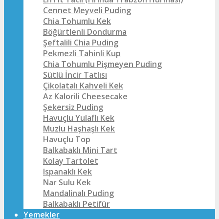
Cennet Meyveli Puding
Chia Tohumlu Kek
Böğürtlenli Dondurma
Şeftalili Chia Puding
Pekmezli Tahinli Kup
Chia Tohumlu Pişmeyen Puding
Sütlü İncir Tatlısı
Çikolatalı Kahveli Kek
Az Kalorili Cheesecake
Şekersiz Puding
Havuçlu Yulaflı Kek
Muzlu Haşhaşlı Kek
Havuçlu Top
Balkabaklı Mini Tart
Kolay Tartolet
Ispanaklı Kek
Nar Sulu Kek
Mandalinalı Puding
Balkabaklı Petifür
Yemekler