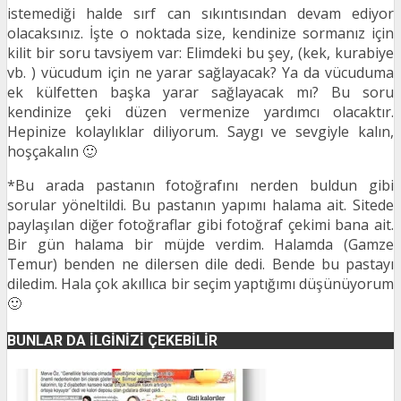
istemediği halde sırf can sıkıntısından devam ediyor
olacaksınız. İşte o noktada size, kendinize sormanız için
kilit bir soru tavsiyem var: Elimdeki bu şey, (kek, kurabiye
vb. ) vücudum için ne yarar sağlayacak? Ya da vücuduma
ek külfetten başka yarar sağlayacak mı? Bu soru
kendinize çeki düzen vermenize yardımcı olacaktır.
Hepinize kolaylıklar diliyorum. Saygı ve sevgiyle kalın,
hoşçakalın 🙂
*Bu arada pastanın fotoğrafını nerden buldun gibi
sorular yöneltildi. Bu pastanın yapımı halama ait. Sitede
paylaşılan diğer fotoğraflar gibi fotoğraf çekimi bana ait.
Bir gün halama bir müjde verdim. Halamda (Gamze
Temur) benden ne dilersen dile dedi. Bende bu pastayı
diledim. Hala çok akıllıca bir seçim yaptığımı düşünüyorum
🙂
BUNLAR DA İLGINIZI ÇEKEBILIR