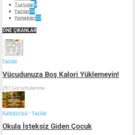
Turşular
4
Yazılar
16
Yemekler
22
ÖNE ÇIKANLAR
Yazılar
Vücudunuza Boş Kalori Yüklemeyin!
297 Görüntülenme
Kategorisiz
•
Yazılar
Okula İsteksiz Giden Çocuk