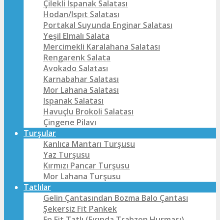
Çilekli Ispanak Salatası
Hodan/Ispıt Salatası
Portakal Suyunda Enginar Salatası
Yeşil Elmalı Salata
Mercimekli Karalahana Salatası
Rengarenk Salata
Avokado Salatası
Karnabahar Salatası
Mor Lahana Salatası
Ispanak Salatası
Havuçlu Brokoli Salatası
Çingene Pilavı
Turşular
Kanlıca Mantarı Turşusu
Yaz Turşusu
Kırmızı Pancar Turşusu
Mor Lahana Turşusu
Tatlılar
Gelin Çantasından Bozma Balo Çantası
Şekersiz Fit Pankek
En Fit Tatlı (Fırında Trabzon Hurması)