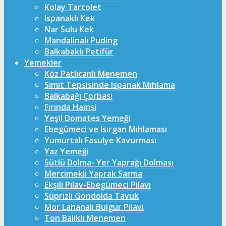
Kolay Tartolet
Ispanaklı Kek
Nar Sulu Kek
Mandalinalı Puding
Balkabaklı Petifür
Yemekler
Köz Patlıcanlı Menemen
Simit Tepsisinde Ispanak Mıhlama
Balkabağı Çorbası
Fırında Hamsi
Yeşil Domates Yemeği
Ebegümeci ve Isırgan Mıhlaması
Yumurtalı Fasulye Kavurması
Yaz Yemeği
Sütlü Dolma- Yer Yaprağı Dolması
Mercimekli Yaprak Sarma
Ekşili Pilav-Ebegümeci Pilavı
Süprizli Gondolda Tavuk
Mor Lahanalı Bulgur Pilavı
Ton Balıklı Menemen