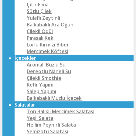
Çıtır Elma
Sütlü Çilek
Yulaflı Zeytinli
Balkabaklı Ara Öğün
Çilekli Ödül
Pırasalı Kek
Lorlu Kırmızı Biber
Mercimek Köftesi
İçecekler
Aromalı Buzlu Su
Dereotlu Naneli Su
Çilekli Smothie
Kefir Yapımı
Salep Yapımı
Balkabaklı Muzlu İçecek
Salatalar
Ton Balıklı Mercimek Salatası
Yeşil Salata
Hellim Peynirli Salata
Semizotu Salatası