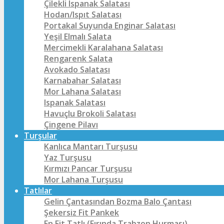
Çilekli Ispanak Salatası
Hodan/Ispıt Salatası
Portakal Suyunda Enginar Salatası
Yeşil Elmalı Salata
Mercimekli Karalahana Salatası
Rengarenk Salata
Avokado Salatası
Karnabahar Salatası
Mor Lahana Salatası
Ispanak Salatası
Havuçlu Brokoli Salatası
Çingene Pilavı
Turşular
Kanlıca Mantarı Turşusu
Yaz Turşusu
Kırmızı Pancar Turşusu
Mor Lahana Turşusu
Tatlılar
Gelin Çantasından Bozma Balo Çantası
Şekersiz Fit Pankek
En Fit Tatlı (Fırında Trabzon Hurması)