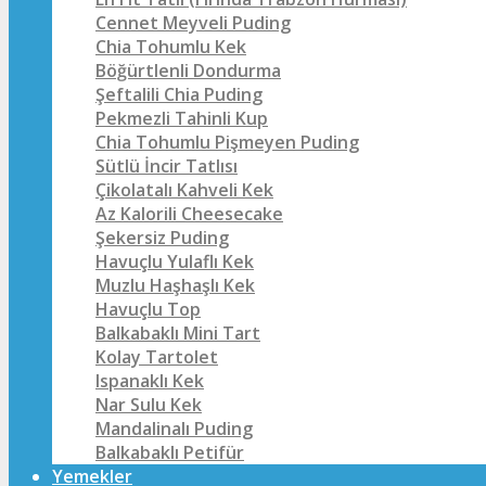
Cennet Meyveli Puding
Chia Tohumlu Kek
Böğürtlenli Dondurma
Şeftalili Chia Puding
Pekmezli Tahinli Kup
Chia Tohumlu Pişmeyen Puding
Sütlü İncir Tatlısı
Çikolatalı Kahveli Kek
Az Kalorili Cheesecake
Şekersiz Puding
Havuçlu Yulaflı Kek
Muzlu Haşhaşlı Kek
Havuçlu Top
Balkabaklı Mini Tart
Kolay Tartolet
Ispanaklı Kek
Nar Sulu Kek
Mandalinalı Puding
Balkabaklı Petifür
Yemekler