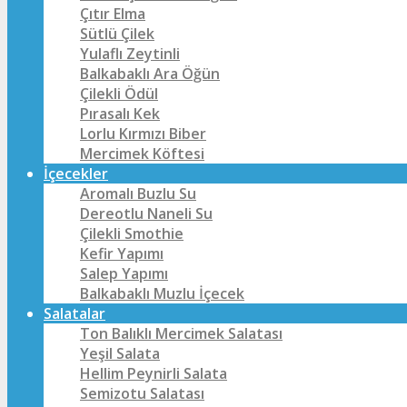
Çıtır Elma
Sütlü Çilek
Yulaflı Zeytinli
Balkabaklı Ara Öğün
Çilekli Ödül
Pırasalı Kek
Lorlu Kırmızı Biber
Mercimek Köftesi
İçecekler
Aromalı Buzlu Su
Dereotlu Naneli Su
Çilekli Smothie
Kefir Yapımı
Salep Yapımı
Balkabaklı Muzlu İçecek
Salatalar
Ton Balıklı Mercimek Salatası
Yeşil Salata
Hellim Peynirli Salata
Semizotu Salatası