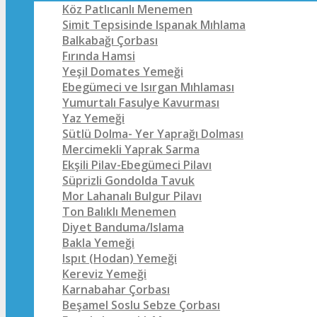
Köz Patlıcanlı Menemen
Simit Tepsisinde Ispanak Mıhlama
Balkabağı Çorbası
Fırında Hamsi
Yeşil Domates Yemeği
Ebegümeci ve Isırgan Mıhlaması
Yumurtalı Fasulye Kavurması
Yaz Yemeği
Sütlü Dolma- Yer Yaprağı Dolması
Mercimekli Yaprak Sarma
Ekşili Pilav-Ebegümeci Pilavı
Süprizli Gondolda Tavuk
Mor Lahanalı Bulgur Pilavı
Ton Balıklı Menemen
Diyet Banduma/Islama
Bakla Yemeği
Ispıt (Hodan) Yemeği
Kereviz Yemeği
Karnabahar Çorbası
Beşamel Soslu Sebze Çorbası