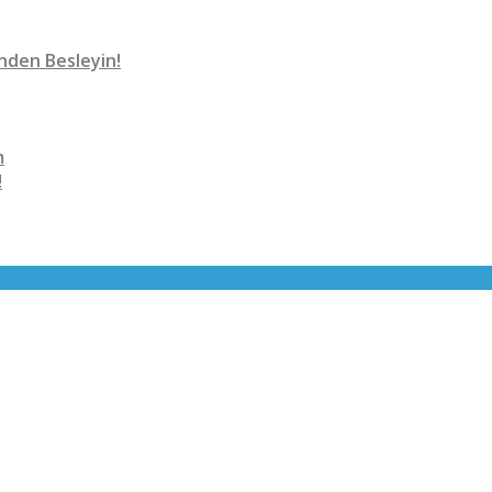
nden Besleyin!
m
!