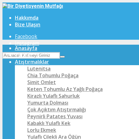
Hakkımda
Bize Ulaşın
Facebook
Instagram
Anasayfa
Tarifler
Atıştırmalıklar
Lutenitsa
Chia Tohumlu Poğaça
Simit Omlet
Keten Tohumlu Az Yağlı Poğaça
Kirazlı Yulaflı Sahurluk
Yumurta Dolması
Çok Açıktım Atıştırmalığı
Peynirli Patates Yuvası
Kabaklı Yulaflı Kek
Lorlu Ekmek
Yulaflı Çilekli Ara Öğün