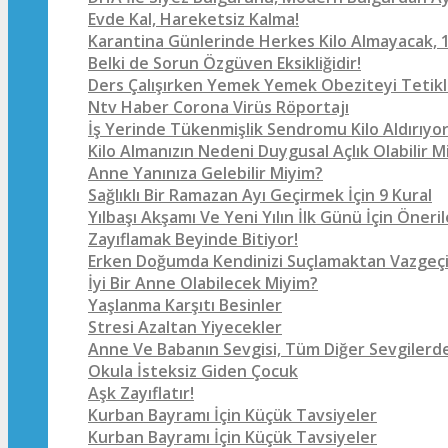
Evde Kal, Hareketsiz Kalma!
Karantina Günlerinde Herkes Kilo Almayacak, 1
Belki de Sorun Özgüven Eksikliğidir!
Ders Çalışırken Yemek Yemek Obeziteyi Tetikl
Ntv Haber Corona Virüs Röportajı
İş Yerinde Tükenmişlik Sendromu Kilo Aldırıyo
Kilo Almanızın Nedeni Duygusal Açlık Olabilir M
Anne Yanınıza Gelebilir Miyim?
Sağlıklı Bir Ramazan Ayı Geçirmek İçin 9 Kural
Yılbaşı Akşamı Ve Yeni Yılın İlk Günü İçin Öneril
Zayıflamak Beyinde Bitiyor!
Erken Doğumda Kendinizi Suçlamaktan Vazgeçi
İyi Bir Anne Olabilecek Miyim?
Yaşlanma Karşıtı Besinler
Stresi Azaltan Yiyecekler
Anne Ve Babanın Sevgisi, Tüm Diğer Sevgilerde
Okula İsteksiz Giden Çocuk
Aşk Zayıflatır!
Kurban Bayramı İçin Küçük Tavsiyeler
Kurban Bayramı İçin Küçük Tavsiyeler