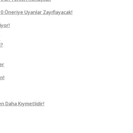
0 Öneriye Uyanlar Zayıflayacak!
iyor!
r
i?
er
n!
n Daha Kıymetlidir!