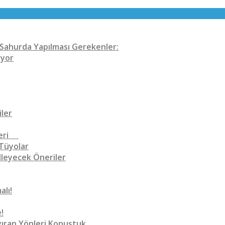
n Sahurda Yapılması Gerekenler:
iyor
iler
Öneri
 Tüyolar
lleyecek Öneriler
lı!
!
ıran Yönleri Konuştuk