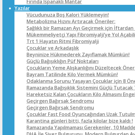
Fırında Ispanaklı Mantar
Yazılar
Vücudunuza Boş Kalori Yüklemeyin!
Metabolizma Hızını Artıracak Öneriler:
Sağlıklı bir Ramazan Ayı Geçirmek için İftarda
Mükemmeliyetçi Yapı Fibromiyalji’ye Yol Açabil
Trt 1 Hayatın Ritmi Fibromiyalji
Çocuklar ve Arkadaşlık
Beyninize Hükmederek Zayıflamak Mümkün!
Güçlü Bağışıklığın Püf Noktaları
Çocukların Yeme Alışkanlığını Düzeltecek Öner
Bayram Tatilinde Kilo Vermek Mümkün!
Odaklanma Sorunu Yaşayan Çocuklar için 8 
Ramazanda Bağışıklık Sistemini Güçlü Tutacak
Hareketsiz Kalan Çocukların Kilo Almasını Enge
Geçirgen Bağırsak Sendromu
Geçirgen Bağırsak Sendromu
Çocuklar Fast Food Oyuncağından Uzak Tutulma
Karantina günleri bitti, fazla kilolar bize kaldı !
Ramazanda Yapılmaması Gerekenler, 10 Madde
DHA İle Siyez Bulgurunu, Modern Bulgurdan Ay