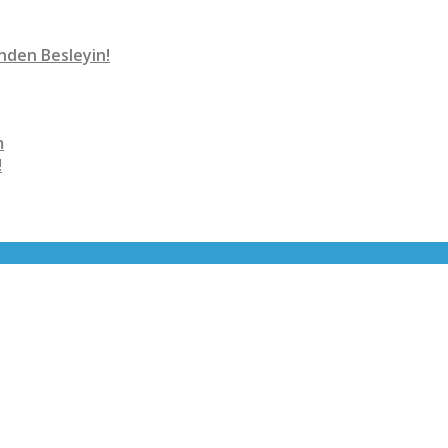
nden Besleyin!
m
!