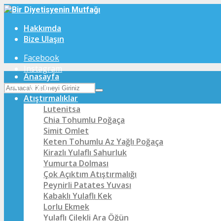
Hakkımda
Bize Ulaşın
Facebook
Instagram
Anasayfa
Tarifler
Atıştırmalıklar
Lutenitsa
Chia Tohumlu Poğaça
Simit Omlet
Keten Tohumlu Az Yağlı Poğaça
Kirazlı Yulaflı Sahurluk
Yumurta Dolması
Çok Açıktım Atıştırmalığı
Peynirli Patates Yuvası
Kabaklı Yulaflı Kek
Lorlu Ekmek
Yulaflı Çilekli Ara Öğün