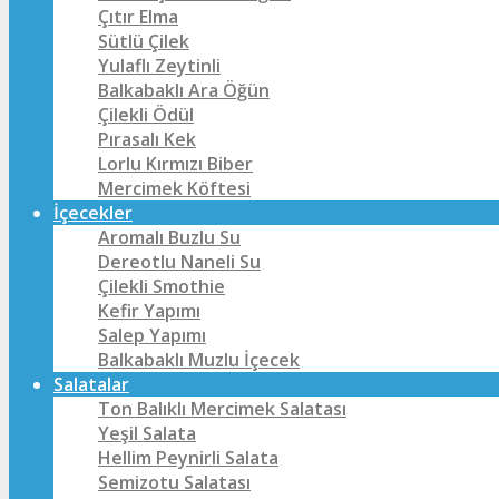
Çıtır Elma
Sütlü Çilek
Yulaflı Zeytinli
Balkabaklı Ara Öğün
Çilekli Ödül
Pırasalı Kek
Lorlu Kırmızı Biber
Mercimek Köftesi
İçecekler
Aromalı Buzlu Su
Dereotlu Naneli Su
Çilekli Smothie
Kefir Yapımı
Salep Yapımı
Balkabaklı Muzlu İçecek
Salatalar
Ton Balıklı Mercimek Salatası
Yeşil Salata
Hellim Peynirli Salata
Semizotu Salatası