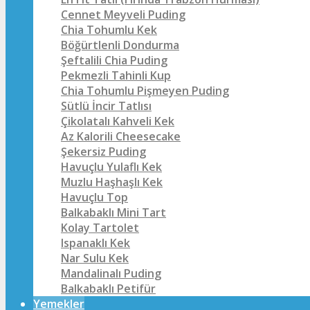
Cennet Meyveli Puding
Chia Tohumlu Kek
Böğürtlenli Dondurma
Şeftalili Chia Puding
Pekmezli Tahinli Kup
Chia Tohumlu Pişmeyen Puding
Sütlü İncir Tatlısı
Çikolatalı Kahveli Kek
Az Kalorili Cheesecake
Şekersiz Puding
Havuçlu Yulaflı Kek
Muzlu Haşhaşlı Kek
Havuçlu Top
Balkabaklı Mini Tart
Kolay Tartolet
Ispanaklı Kek
Nar Sulu Kek
Mandalinalı Puding
Balkabaklı Petifür
Yemekler