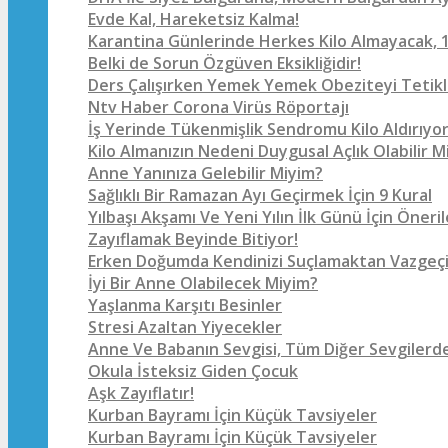
Evde Kal, Hareketsiz Kalma!
Karantina Günlerinde Herkes Kilo Almayacak, 1
Belki de Sorun Özgüven Eksikliğidir!
Ders Çalışırken Yemek Yemek Obeziteyi Tetikl
Ntv Haber Corona Virüs Röportajı
İş Yerinde Tükenmişlik Sendromu Kilo Aldırıyo
Kilo Almanızın Nedeni Duygusal Açlık Olabilir M
Anne Yanınıza Gelebilir Miyim?
Sağlıklı Bir Ramazan Ayı Geçirmek İçin 9 Kural
Yılbaşı Akşamı Ve Yeni Yılın İlk Günü İçin Öneril
Zayıflamak Beyinde Bitiyor!
Erken Doğumda Kendinizi Suçlamaktan Vazgeçi
İyi Bir Anne Olabilecek Miyim?
Yaşlanma Karşıtı Besinler
Stresi Azaltan Yiyecekler
Anne Ve Babanın Sevgisi, Tüm Diğer Sevgilerde
Okula İsteksiz Giden Çocuk
Aşk Zayıflatır!
Kurban Bayramı İçin Küçük Tavsiyeler
Kurban Bayramı İçin Küçük Tavsiyeler