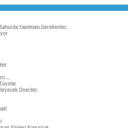
n Sahurda Yapılması Gerekenler:
iyor
iler
Öneri
 Tüyolar
lleyecek Öneriler
lı!
!
ıran Yönleri Konuştuk