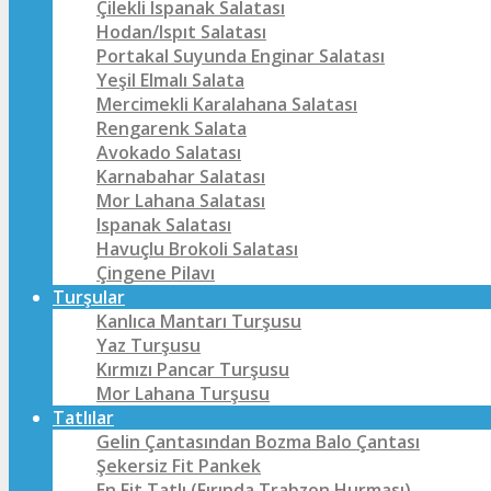
Çilekli Ispanak Salatası
Hodan/Ispıt Salatası
Portakal Suyunda Enginar Salatası
Yeşil Elmalı Salata
Mercimekli Karalahana Salatası
Rengarenk Salata
Avokado Salatası
Karnabahar Salatası
Mor Lahana Salatası
Ispanak Salatası
Havuçlu Brokoli Salatası
Çingene Pilavı
Turşular
Kanlıca Mantarı Turşusu
Yaz Turşusu
Kırmızı Pancar Turşusu
Mor Lahana Turşusu
Tatlılar
Gelin Çantasından Bozma Balo Çantası
Şekersiz Fit Pankek
En Fit Tatlı (Fırında Trabzon Hurması)