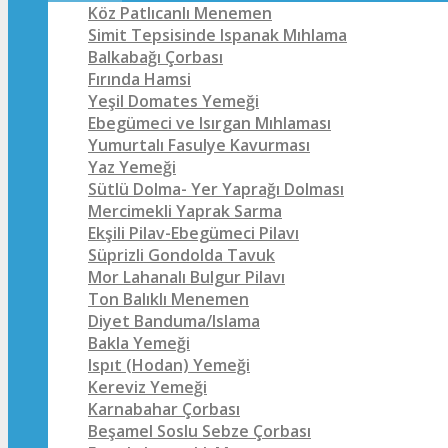
Köz Patlıcanlı Menemen
Simit Tepsisinde Ispanak Mıhlama
Balkabağı Çorbası
Fırında Hamsi
Yeşil Domates Yemeği
Ebegümeci ve Isırgan Mıhlaması
Yumurtalı Fasulye Kavurması
Yaz Yemeği
Sütlü Dolma- Yer Yaprağı Dolması
Mercimekli Yaprak Sarma
Ekşili Pilav-Ebegümeci Pilavı
Süprizli Gondolda Tavuk
Mor Lahanalı Bulgur Pilavı
Ton Balıklı Menemen
Diyet Banduma/Islama
Bakla Yemeği
Ispıt (Hodan) Yemeği
Kereviz Yemeği
Karnabahar Çorbası
Beşamel Soslu Sebze Çorbası