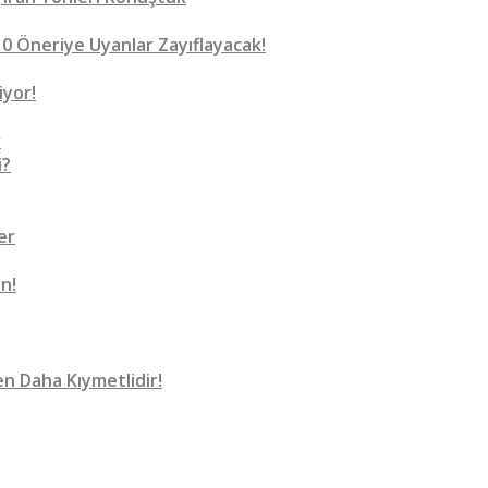
0 Öneriye Uyanlar Zayıflayacak!
iyor!
r
i?
er
n!
n Daha Kıymetlidir!