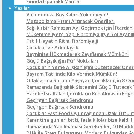
Fırında Ispanaklı Mantar
Yazılar
Vücudunuza Boş Kalori Yüklemeyin!
Metabolizma Hızını Artıracak Öneriler:
Sağlıklı bir Ramazan Ayı Geçirmek için İftarda
Mükemmeliyetçi Yapı Fibromiyalji’ye Yol Açabil
Trt 1 Hayatın Ritmi Fibromiyalji
Çocuklar ve Arkadaşlık
Beyninize Hükmederek Zayıflamak Mümkün!
Güçlü Bağışıklığın Püf Noktaları
Çocukların Yeme Alışkanlığını Düzeltecek Öner
Bayram Tatilinde Kilo Vermek Mümkün!
Odaklanma Sorunu Yaşayan Çocuklar için 8 
Ramazanda Bağışıklık Sistemini Güçlü Tutacak
Hareketsiz Kalan Çocukların Kilo Almasını Enge
Geçirgen Bağırsak Sendromu
Geçirgen Bağırsak Sendromu
Çocuklar Fast Food Oyuncağından Uzak Tutulma
Karantina günleri bitti, fazla kilolar bize kaldı !
Ramazanda Yapılmaması Gerekenler, 10 Madde
DHA İle Siyez Bulgurunu, Modern Bulgurdan Ay