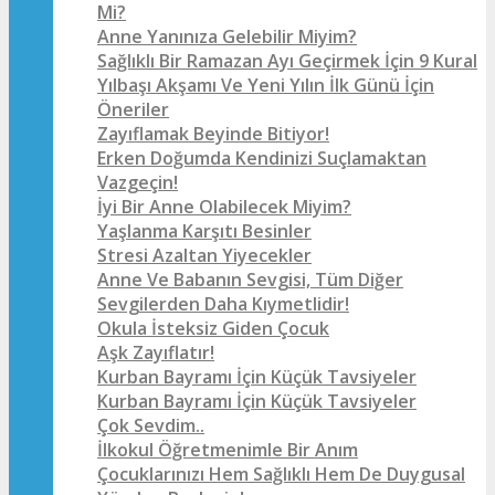
Mi?
Anne Yanınıza Gelebilir Miyim?
Sağlıklı Bir Ramazan Ayı Geçirmek İçin 9 Kural
Yılbaşı Akşamı Ve Yeni Yılın İlk Günü İçin
Öneriler
Zayıflamak Beyinde Bitiyor!
Erken Doğumda Kendinizi Suçlamaktan
Vazgeçin!
İyi Bir Anne Olabilecek Miyim?
Yaşlanma Karşıtı Besinler
Stresi Azaltan Yiyecekler
Anne Ve Babanın Sevgisi, Tüm Diğer
Sevgilerden Daha Kıymetlidir!
Okula İsteksiz Giden Çocuk
Aşk Zayıflatır!
Kurban Bayramı İçin Küçük Tavsiyeler
Kurban Bayramı İçin Küçük Tavsiyeler
Çok Sevdim..
İlkokul Öğretmenimle Bir Anım
Çocuklarınızı Hem Sağlıklı Hem De Duygusal