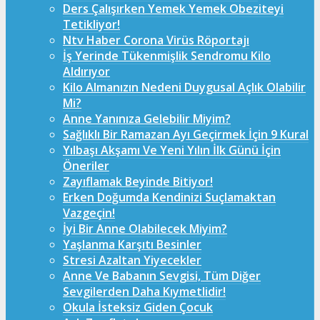
Ders Çalışırken Yemek Yemek Obeziteyi
Tetikliyor!
Ntv Haber Corona Virüs Röportajı
İş Yerinde Tükenmişlik Sendromu Kilo
Aldırıyor
Kilo Almanızın Nedeni Duygusal Açlık Olabilir
Mi?
Anne Yanınıza Gelebilir Miyim?
Sağlıklı Bir Ramazan Ayı Geçirmek İçin 9 Kural
Yılbaşı Akşamı Ve Yeni Yılın İlk Günü İçin
Öneriler
Zayıflamak Beyinde Bitiyor!
Erken Doğumda Kendinizi Suçlamaktan
Vazgeçin!
İyi Bir Anne Olabilecek Miyim?
Yaşlanma Karşıtı Besinler
Stresi Azaltan Yiyecekler
Anne Ve Babanın Sevgisi, Tüm Diğer
Sevgilerden Daha Kıymetlidir!
Okula İsteksiz Giden Çocuk