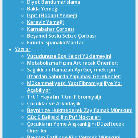
Diyet Banduma/Islama
Bakla Yemeği
Ispıt (Hodan) Yemeği
Kereviz Yemeği
Karnabahar Çorbası
Beşamel Soslu Sebze Çorbası
Fırında Ispanaklı Mantar
Yazılar
Vücudunuza Boş Kalori Yüklemeyin!
Metabolizma Hızını Artıracak Öneriler:
Sağlıklı bir Ramazan Ayı Geçirmek için
İftardan Sahurda Yapılması Gerekenler:
Mükemmeliyetçi Yapı Fibromiyalji’ye Yol
Açabiliyor
Trt 1 Hayatın Ritmi Fibromiyalji
Çocuklar ve Arkadaşlık
Beyninize Hükmederek Zayıflamak Mümkün!
Güçlü Bağışıklığın Püf Noktaları
Çocukların Yeme Alışkanlığını Düzeltecek
Öneriler
Bayram Tatilinde Kilo Vermek Mümkün!