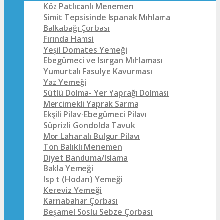
Köz Patlıcanlı Menemen
Simit Tepsisinde Ispanak Mıhlama
Balkabağı Çorbası
Fırında Hamsi
Yeşil Domates Yemeği
Ebegümeci ve Isırgan Mıhlaması
Yumurtalı Fasulye Kavurması
Yaz Yemeği
Sütlü Dolma- Yer Yaprağı Dolması
Mercimekli Yaprak Sarma
Ekşili Pilav-Ebegümeci Pilavı
Süprizli Gondolda Tavuk
Mor Lahanalı Bulgur Pilavı
Ton Balıklı Menemen
Diyet Banduma/Islama
Bakla Yemeği
Ispıt (Hodan) Yemeği
Kereviz Yemeği
Karnabahar Çorbası
Beşamel Soslu Sebze Çorbası