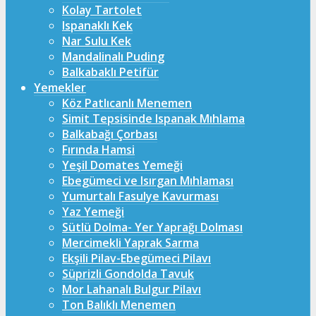
Kolay Tartolet
Ispanaklı Kek
Nar Sulu Kek
Mandalinalı Puding
Balkabaklı Petifür
Yemekler
Köz Patlıcanlı Menemen
Simit Tepsisinde Ispanak Mıhlama
Balkabağı Çorbası
Fırında Hamsi
Yeşil Domates Yemeği
Ebegümeci ve Isırgan Mıhlaması
Yumurtalı Fasulye Kavurması
Yaz Yemeği
Sütlü Dolma- Yer Yaprağı Dolması
Mercimekli Yaprak Sarma
Ekşili Pilav-Ebegümeci Pilavı
Süprizli Gondolda Tavuk
Mor Lahanalı Bulgur Pilavı
Ton Balıklı Menemen