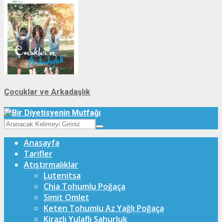
Çocuklar ve Arkadaşlık
Anasayfa
Tarifler
Atıştırmalıklar
Lutenitsa
Chia Tohumlu Poğaça
Simit Omlet
Keten Tohumlu Az Yağlı Poğaça
Kirazlı Yulaflı Sahurluk