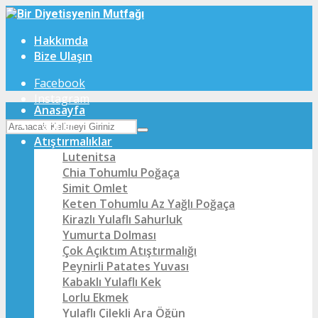
Hakkımda
Bize Ulaşın
Facebook
Instagram
Anasayfa
Tarifler
Atıştırmalıklar
Lutenitsa
Chia Tohumlu Poğaça
Simit Omlet
Keten Tohumlu Az Yağlı Poğaça
Kirazlı Yulaflı Sahurluk
Yumurta Dolması
Çok Açıktım Atıştırmalığı
Peynirli Patates Yuvası
Kabaklı Yulaflı Kek
Lorlu Ekmek
Yulaflı Çilekli Ara Öğün