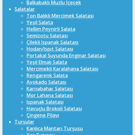
Balkabaklı Muzlu İçecek
Salatalar
Ton Balıklı Mercimek Salatası
Yeşil Salata
Hellim Peynirli Salata
Semizotu Salatası
Çilekli Ispanak Salatası
Hodan/Ispıt Salatası
Portakal Suyunda Enginar Salatası
Yeşil Elmalı Salata
Mercimekli Karalahana Salatası
Rengarenk Salata
Avokado Salatası
Karnabahar Salatası
Mor Lahana Salatası
Ispanak Salatası
Havuçlu Brokoli Salatası
Çingene Pilavı
Turşular
Kanlıca Mantarı Turşusu