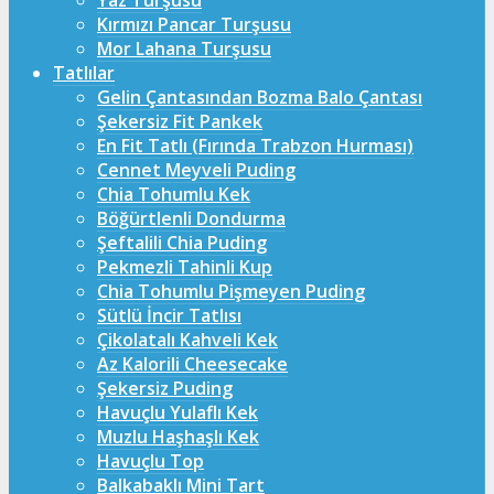
Yaz Turşusu
Kırmızı Pancar Turşusu
Mor Lahana Turşusu
Tatlılar
Gelin Çantasından Bozma Balo Çantası
Şekersiz Fit Pankek
En Fit Tatlı (Fırında Trabzon Hurması)
Cennet Meyveli Puding
Chia Tohumlu Kek
Böğürtlenli Dondurma
Şeftalili Chia Puding
Pekmezli Tahinli Kup
Chia Tohumlu Pişmeyen Puding
Sütlü İncir Tatlısı
Çikolatalı Kahveli Kek
Az Kalorili Cheesecake
Şekersiz Puding
Havuçlu Yulaflı Kek
Muzlu Haşhaşlı Kek
Havuçlu Top
Balkabaklı Mini Tart