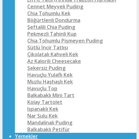
Cennet Meyveli Puding
Chia Tohumlu Kek
Böğürtlenli Dondurma
Şeftalili Chia Puding
Pekmezli Tahinli Kup
Chia Tohumlu Pişmeyen Puding
Sütlü İncir Tatlısı
Çikolatalı Kahveli Kek
Az Kalorili Cheesecake
Şekersiz Puding
Havuçlu Yulaflı Kek
Muzlu Haşhaşlı Kek
Havuçlu Top
Balkabaklı Mini Tart
Kolay Tartolet
Ispanaklı Kek
Nar Sulu Kek
Mandalinalı Puding
Balkabaklı Petifür
Yemekler