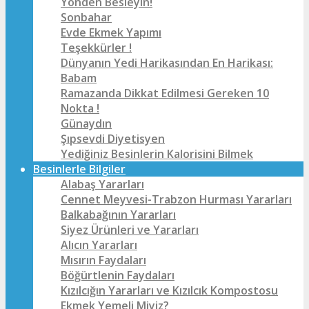
Yönden Besleyin!
Sonbahar
Evde Ekmek Yapımı
Teşekkürler !
Dünyanın Yedi Harikasından En Harikası:
Babam
Ramazanda Dikkat Edilmesi Gereken 10
Nokta !
Günaydın
Şıpsevdi Diyetisyen
Yediğiniz Besinlerin Kalorisini Bilmek
Besinlerle Bilgiler
Alabaş Yararları
Cennet Meyvesi-Trabzon Hurması Yararları
Balkabağının Yararları
Siyez Ürünleri ve Yararları
Alıcın Yararları
Mısırın Faydaları
Böğürtlenin Faydaları
Kızılcığın Yararları ve Kızılcık Kompostosu
Ekmek Yemeli Miyiz?