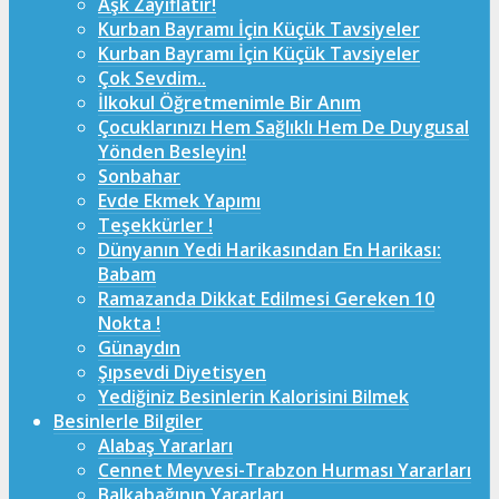
Aşk Zayıflatır!
Kurban Bayramı İçin Küçük Tavsiyeler
Kurban Bayramı İçin Küçük Tavsiyeler
Çok Sevdim..
İlkokul Öğretmenimle Bir Anım
Çocuklarınızı Hem Sağlıklı Hem De Duygusal
Yönden Besleyin!
Sonbahar
Evde Ekmek Yapımı
Teşekkürler !
Dünyanın Yedi Harikasından En Harikası:
Babam
Ramazanda Dikkat Edilmesi Gereken 10
Nokta !
Günaydın
Şıpsevdi Diyetisyen
Yediğiniz Besinlerin Kalorisini Bilmek
Besinlerle Bilgiler
Alabaş Yararları
Cennet Meyvesi-Trabzon Hurması Yararları
Balkabağının Yararları