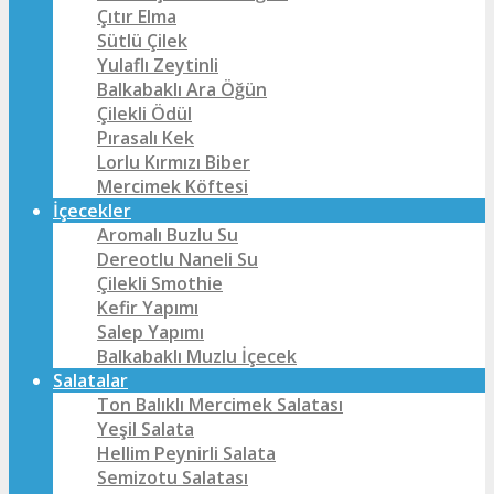
Çıtır Elma
Sütlü Çilek
Yulaflı Zeytinli
Balkabaklı Ara Öğün
Çilekli Ödül
Pırasalı Kek
Lorlu Kırmızı Biber
Mercimek Köftesi
İçecekler
Aromalı Buzlu Su
Dereotlu Naneli Su
Çilekli Smothie
Kefir Yapımı
Salep Yapımı
Balkabaklı Muzlu İçecek
Salatalar
Ton Balıklı Mercimek Salatası
Yeşil Salata
Hellim Peynirli Salata
Semizotu Salatası