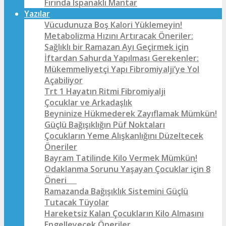
Fırında Ispanaklı Mantar
Yazılar
Vücudunuza Boş Kalori Yüklemeyin!
Metabolizma Hızını Artıracak Öneriler:
Sağlıklı bir Ramazan Ayı Geçirmek için
İftardan Sahurda Yapılması Gerekenler:
Mükemmeliyetçi Yapı Fibromiyalji’ye Yol
Açabiliyor
Trt 1 Hayatın Ritmi Fibromiyalji
Çocuklar ve Arkadaşlık
Beyninize Hükmederek Zayıflamak Mümkün!
Güçlü Bağışıklığın Püf Noktaları
Çocukların Yeme Alışkanlığını Düzeltecek
Öneriler
Bayram Tatilinde Kilo Vermek Mümkün!
Odaklanma Sorunu Yaşayan Çocuklar için 8
Öneri
Ramazanda Bağışıklık Sistemini Güçlü
Tutacak Tüyolar
Hareketsiz Kalan Çocukların Kilo Almasını
Engelleyecek Öneriler