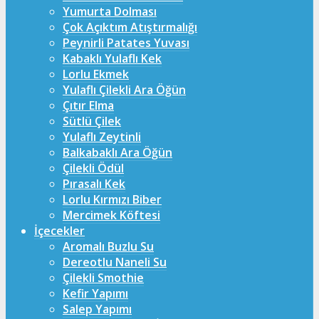
Yumurta Dolması
Çok Açıktım Atıştırmalığı
Peynirli Patates Yuvası
Kabaklı Yulaflı Kek
Lorlu Ekmek
Yulaflı Çilekli Ara Öğün
Çıtır Elma
Sütlü Çilek
Yulaflı Zeytinli
Balkabaklı Ara Öğün
Çilekli Ödül
Pırasalı Kek
Lorlu Kırmızı Biber
Mercimek Köftesi
İçecekler
Aromalı Buzlu Su
Dereotlu Naneli Su
Çilekli Smothie
Kefir Yapımı
Salep Yapımı