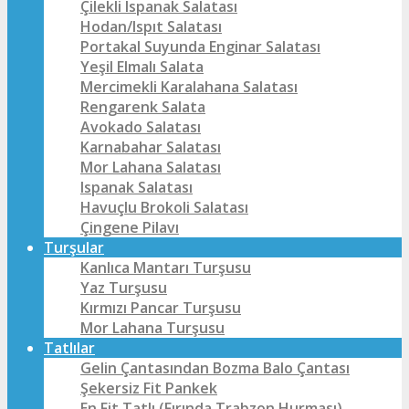
Çilekli Ispanak Salatası
Hodan/Ispıt Salatası
Portakal Suyunda Enginar Salatası
Yeşil Elmalı Salata
Mercimekli Karalahana Salatası
Rengarenk Salata
Avokado Salatası
Karnabahar Salatası
Mor Lahana Salatası
Ispanak Salatası
Havuçlu Brokoli Salatası
Çingene Pilavı
Turşular
Kanlıca Mantarı Turşusu
Yaz Turşusu
Kırmızı Pancar Turşusu
Mor Lahana Turşusu
Tatlılar
Gelin Çantasından Bozma Balo Çantası
Şekersiz Fit Pankek
En Fit Tatlı (Fırında Trabzon Hurması)