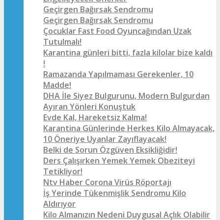
Geçirgen Bağırsak Sendromu
Geçirgen Bağırsak Sendromu
Çocuklar Fast Food Oyuncağından Uzak
Tutulmalı!
Karantina günleri bitti, fazla kilolar bize kaldı
!
Ramazanda Yapılmaması Gerekenler, 10
Madde!
DHA İle Siyez Bulgurunu, Modern Bulgurdan
Ayıran Yönleri Konuştuk
Evde Kal, Hareketsiz Kalma!
Karantina Günlerinde Herkes Kilo Almayacak,
10 Öneriye Uyanlar Zayıflayacak!
Belki de Sorun Özgüven Eksikliğidir!
Ders Çalışırken Yemek Yemek Obeziteyi
Tetikliyor!
Ntv Haber Corona Virüs Röportajı
İş Yerinde Tükenmişlik Sendromu Kilo
Aldırıyor
Kilo Almanızın Nedeni Duygusal Açlık Olabilir