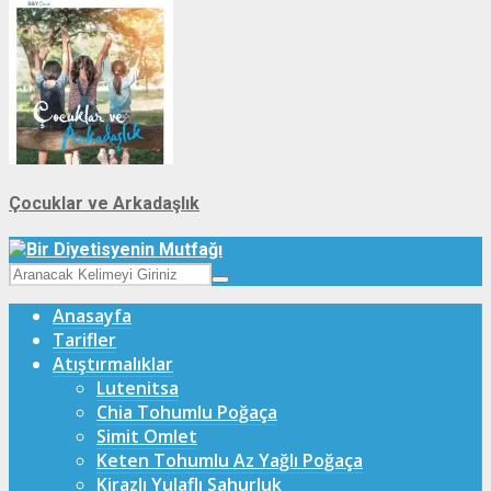
Çocuklar ve Arkadaşlık
Anasayfa
Tarifler
Atıştırmalıklar
Lutenitsa
Chia Tohumlu Poğaça
Simit Omlet
Keten Tohumlu Az Yağlı Poğaça
Kirazlı Yulaflı Sahurluk