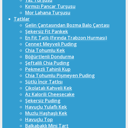
Yaz Turşusu
Kırmızı Pancar Turşusu
Mor Lahana Turşusu
Tatlılar
Gelin Çantasından Bozma Balo Çantası
Şekersiz Fit Pankek
En Fit Tatlı (Fırında Trabzon Hurması)
Cennet Meyveli Puding
Chia Tohumlu Kek
Böğürtlenli Dondurma
Şeftalili Chia Puding
Pekmezli Tahinli Kup
Chia Tohumlu Pişmeyen Puding
Sütlü İncir Tatlısı
Çikolatalı Kahveli Kek
Az Kalorili Cheesecake
Şekersiz Puding
Havuçlu Yulaflı Kek
Muzlu Haşhaşlı Kek
Havuçlu Top
Balkabaklı Mini Tart