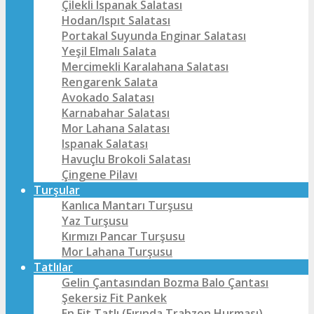
Çilekli Ispanak Salatası
Hodan/Ispıt Salatası
Portakal Suyunda Enginar Salatası
Yeşil Elmalı Salata
Mercimekli Karalahana Salatası
Rengarenk Salata
Avokado Salatası
Karnabahar Salatası
Mor Lahana Salatası
Ispanak Salatası
Havuçlu Brokoli Salatası
Çingene Pilavı
Turşular
Kanlıca Mantarı Turşusu
Yaz Turşusu
Kırmızı Pancar Turşusu
Mor Lahana Turşusu
Tatlılar
Gelin Çantasından Bozma Balo Çantası
Şekersiz Fit Pankek
En Fit Tatlı (Fırında Trabzon Hurması)