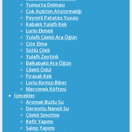
Yumurta Dolması
Çok Açıktım Atıştırmalığı
Peynirli Patates Yuvası
Kabaklı Yulaflı Kek
Lorlu Ekmek
Yulaflı Çilekli Ara Öğün
Çıtır Elma
Sütlü Çilek
Yulaflı Zeytinli
Balkabaklı Ara Öğün
Çilekli Ödül
Pırasalı Kek
Lorlu Kırmızı Biber
Mercimek Köftesi
İçecekler
Aromalı Buzlu Su
Dereotlu Naneli Su
Çilekli Smothie
Kefir Yapımı
Salep Yapımı