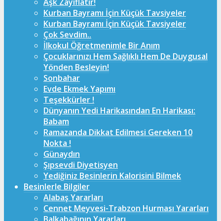
Aşk Zayıflatır!
Kurban Bayramı İçin Küçük Tavsiyeler
Kurban Bayramı İçin Küçük Tavsiyeler
Çok Sevdim..
İlkokul Öğretmenimle Bir Anım
Çocuklarınızı Hem Sağlıklı Hem De Duygusal
Yönden Besleyin!
Sonbahar
Evde Ekmek Yapımı
Teşekkürler !
Dünyanın Yedi Harikasından En Harikası:
Babam
Ramazanda Dikkat Edilmesi Gereken 10
Nokta !
Günaydın
Şıpsevdi Diyetisyen
Yediğiniz Besinlerin Kalorisini Bilmek
Besinlerle Bilgiler
Alabaş Yararları
Cennet Meyvesi-Trabzon Hurması Yararları
Balkabağının Yararları