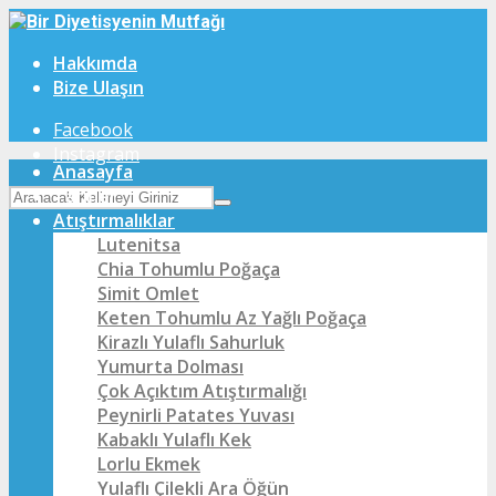
Hakkımda
Bize Ulaşın
Facebook
Instagram
Anasayfa
Tarifler
Atıştırmalıklar
Lutenitsa
Chia Tohumlu Poğaça
Simit Omlet
Keten Tohumlu Az Yağlı Poğaça
Kirazlı Yulaflı Sahurluk
Yumurta Dolması
Çok Açıktım Atıştırmalığı
Peynirli Patates Yuvası
Kabaklı Yulaflı Kek
Lorlu Ekmek
Yulaflı Çilekli Ara Öğün