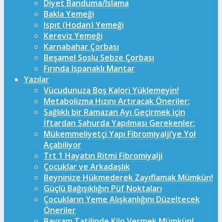
Diyet Banduma/Islama
Bakla Yemeği
Ispıt (Hodan) Yemeği
Kereviz Yemeği
Karnabahar Çorbası
Beşamel Soslu Sebze Çorbası
Fırında Ispanaklı Mantar
Yazılar
Vücudunuza Boş Kalori Yüklemeyin!
Metabolizma Hızını Artıracak Öneriler:
Sağlıklı bir Ramazan Ayı Geçirmek için
İftardan Sahurda Yapılması Gerekenler:
Mükemmeliyetçi Yapı Fibromiyalji’ye Yol
Açabiliyor
Trt 1 Hayatın Ritmi Fibromiyalji
Çocuklar ve Arkadaşlık
Beyninize Hükmederek Zayıflamak Mümkün!
Güçlü Bağışıklığın Püf Noktaları
Çocukların Yeme Alışkanlığını Düzeltecek
Öneriler
Bayram Tatilinde Kilo Vermek Mümkün!