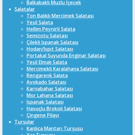
Balkabaklı Muzlu İçecek
Salatalar
Ton Balıklı Mercimek Salatası
Yeşil Salata
Hellim Peynirli Salata
Semizotu Salatası
Çilekli Ispanak Salatası
Hodan/Ispıt Salatası
Portakal Suyunda Enginar Salatası
Yeşil Elmalı Salata
Mercimekli Karalahana Salatası
Rengarenk Salata
Avokado Salatası
Karnabahar Salatası
Mor Lahana Salatası
Ispanak Salatası
Havuçlu Brokoli Salatası
Çingene Pilavı
Turşular
Kanlıca Mantarı Turşusu