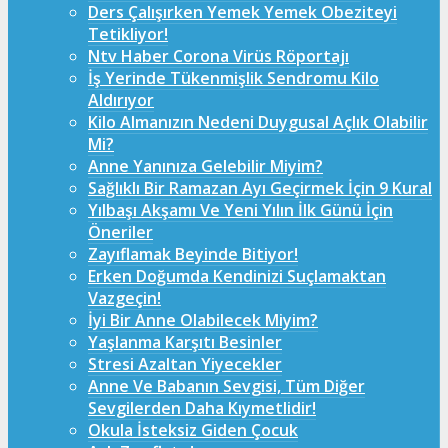
Ders Çalışırken Yemek Yemek Obeziteyi
Tetikliyor!
Ntv Haber Corona Virüs Röportajı
İş Yerinde Tükenmişlik Sendromu Kilo
Aldırıyor
Kilo Almanızın Nedeni Duygusal Açlık Olabilir
Mi?
Anne Yanınıza Gelebilir Miyim?
Sağlıklı Bir Ramazan Ayı Geçirmek İçin 9 Kural
Yılbaşı Akşamı Ve Yeni Yılın İlk Günü İçin
Öneriler
Zayıflamak Beyinde Bitiyor!
Erken Doğumda Kendinizi Suçlamaktan
Vazgeçin!
İyi Bir Anne Olabilecek Miyim?
Yaşlanma Karşıtı Besinler
Stresi Azaltan Yiyecekler
Anne Ve Babanın Sevgisi, Tüm Diğer
Sevgilerden Daha Kıymetlidir!
Okula İsteksiz Giden Çocuk