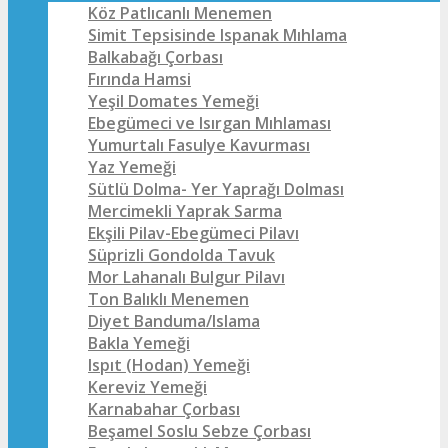
Köz Patlıcanlı Menemen
Simit Tepsisinde Ispanak Mıhlama
Balkabağı Çorbası
Fırında Hamsi
Yeşil Domates Yemeği
Ebegümeci ve Isırgan Mıhlaması
Yumurtalı Fasulye Kavurması
Yaz Yemeği
Sütlü Dolma- Yer Yaprağı Dolması
Mercimekli Yaprak Sarma
Ekşili Pilav-Ebegümeci Pilavı
Süprizli Gondolda Tavuk
Mor Lahanalı Bulgur Pilavı
Ton Balıklı Menemen
Diyet Banduma/Islama
Bakla Yemeği
Ispıt (Hodan) Yemeği
Kereviz Yemeği
Karnabahar Çorbası
Beşamel Soslu Sebze Çorbası