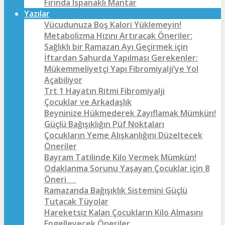
Fırında Ispanaklı Mantar
Yazılar
Vücudunuza Boş Kalori Yüklemeyin!
Metabolizma Hızını Artıracak Öneriler:
Sağlıklı bir Ramazan Ayı Geçirmek için
İftardan Sahurda Yapılması Gerekenler:
Mükemmeliyetçi Yapı Fibromiyalji’ye Yol
Açabiliyor
Trt 1 Hayatın Ritmi Fibromiyalji
Çocuklar ve Arkadaşlık
Beyninize Hükmederek Zayıflamak Mümkün!
Güçlü Bağışıklığın Püf Noktaları
Çocukların Yeme Alışkanlığını Düzeltecek
Öneriler
Bayram Tatilinde Kilo Vermek Mümkün!
Odaklanma Sorunu Yaşayan Çocuklar için 8
Öneri
Ramazanda Bağışıklık Sistemini Güçlü
Tutacak Tüyolar
Hareketsiz Kalan Çocukların Kilo Almasını
Engelleyecek Öneriler