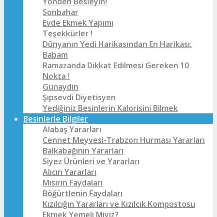
Yönden Besleyin!
Sonbahar
Evde Ekmek Yapımı
Teşekkürler !
Dünyanın Yedi Harikasından En Harikası:
Babam
Ramazanda Dikkat Edilmesi Gereken 10
Nokta !
Günaydın
Şıpsevdi Diyetisyen
Yediğiniz Besinlerin Kalorisini Bilmek
Besinlerle Bilgiler
Alabaş Yararları
Cennet Meyvesi-Trabzon Hurması Yararları
Balkabağının Yararları
Siyez Ürünleri ve Yararları
Alıcın Yararları
Mısırın Faydaları
Böğürtlenin Faydaları
Kızılcığın Yararları ve Kızılcık Kompostosu
Ekmek Yemeli Miyiz?