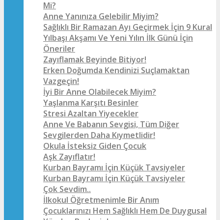
Mi?
Anne Yanınıza Gelebilir Miyim?
Sağlıklı Bir Ramazan Ayı Geçirmek İçin 9 Kural
Yılbaşı Akşamı Ve Yeni Yılın İlk Günü İçin
Öneriler
Zayıflamak Beyinde Bitiyor!
Erken Doğumda Kendinizi Suçlamaktan
Vazgeçin!
İyi Bir Anne Olabilecek Miyim?
Yaşlanma Karşıtı Besinler
Stresi Azaltan Yiyecekler
Anne Ve Babanın Sevgisi, Tüm Diğer
Sevgilerden Daha Kıymetlidir!
Okula İsteksiz Giden Çocuk
Aşk Zayıflatır!
Kurban Bayramı İçin Küçük Tavsiyeler
Kurban Bayramı İçin Küçük Tavsiyeler
Çok Sevdim..
İlkokul Öğretmenimle Bir Anım
Çocuklarınızı Hem Sağlıklı Hem De Duygusal