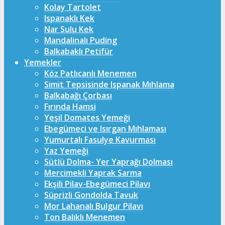
Kolay Tartolet
Ispanaklı Kek
Nar Sulu Kek
Mandalinalı Puding
Balkabaklı Petifür
Yemekler
Köz Patlıcanlı Menemen
Simit Tepsisinde Ispanak Mıhlama
Balkabağı Çorbası
Fırında Hamsi
Yeşil Domates Yemeği
Ebegümeci ve Isırgan Mıhlaması
Yumurtalı Fasulye Kavurması
Yaz Yemeği
Sütlü Dolma- Yer Yaprağı Dolması
Mercimekli Yaprak Sarma
Ekşili Pilav-Ebegümeci Pilavı
Süprizli Gondolda Tavuk
Mor Lahanalı Bulgur Pilavı
Ton Balıklı Menemen