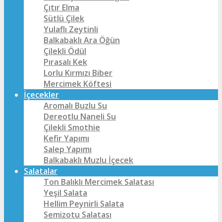
Çıtır Elma
Sütlü Çilek
Yulaflı Zeytinli
Balkabaklı Ara Öğün
Çilekli Ödül
Pırasalı Kek
Lorlu Kırmızı Biber
Mercimek Köftesi
İçecekler
Aromalı Buzlu Su
Dereotlu Naneli Su
Çilekli Smothie
Kefir Yapımı
Salep Yapımı
Balkabaklı Muzlu İçecek
Salatalar
Ton Balıklı Mercimek Salatası
Yeşil Salata
Hellim Peynirli Salata
Semizotu Salatası