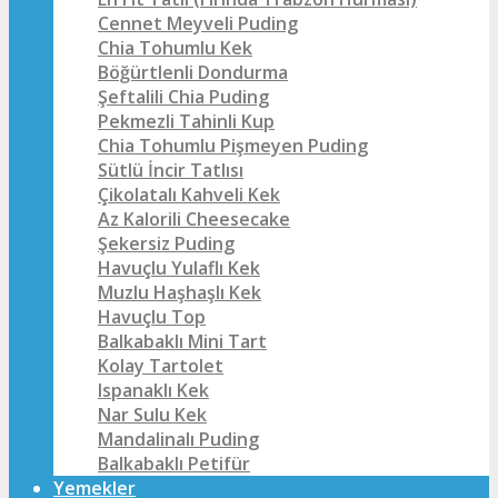
Cennet Meyveli Puding
Chia Tohumlu Kek
Böğürtlenli Dondurma
Şeftalili Chia Puding
Pekmezli Tahinli Kup
Chia Tohumlu Pişmeyen Puding
Sütlü İncir Tatlısı
Çikolatalı Kahveli Kek
Az Kalorili Cheesecake
Şekersiz Puding
Havuçlu Yulaflı Kek
Muzlu Haşhaşlı Kek
Havuçlu Top
Balkabaklı Mini Tart
Kolay Tartolet
Ispanaklı Kek
Nar Sulu Kek
Mandalinalı Puding
Balkabaklı Petifür
Yemekler