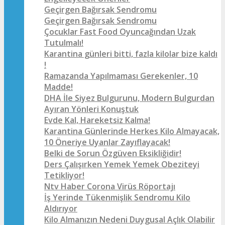
Geçirgen Bağırsak Sendromu
Geçirgen Bağırsak Sendromu
Çocuklar Fast Food Oyuncağından Uzak
Tutulmalı!
Karantina günleri bitti, fazla kilolar bize kaldı
!
Ramazanda Yapılmaması Gerekenler, 10
Madde!
DHA İle Siyez Bulgurunu, Modern Bulgurdan
Ayıran Yönleri Konuştuk
Evde Kal, Hareketsiz Kalma!
Karantina Günlerinde Herkes Kilo Almayacak,
10 Öneriye Uyanlar Zayıflayacak!
Belki de Sorun Özgüven Eksikliğidir!
Ders Çalışırken Yemek Yemek Obeziteyi
Tetikliyor!
Ntv Haber Corona Virüs Röportajı
İş Yerinde Tükenmişlik Sendromu Kilo
Aldırıyor
Kilo Almanızın Nedeni Duygusal Açlık Olabilir