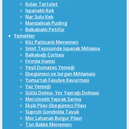
Kolay Tartolet
Ispanaklı Kek
Nar Sulu Kek
Mandalinalı Puding
Balkabaklı Petifür
Yemekler
Köz Patlıcanlı Menemen
Simit Tepsisinde Ispanak Mıhlama
Balkabağı Çorbası
Fırında Hamsi
Yeşil Domates Yemeği
Ebegümeci ve Isırgan Mıhlaması
Yumurtalı Fasulye Kavurması
Yaz Yemeği
Sütlü Dolma- Yer Yaprağı Dolması
Mercimekli Yaprak Sarma
Ekşili Pilav-Ebegümeci Pilavı
Süprizli Gondolda Tavuk
Mor Lahanalı Bulgur Pilavı
Ton Balıklı Menemen