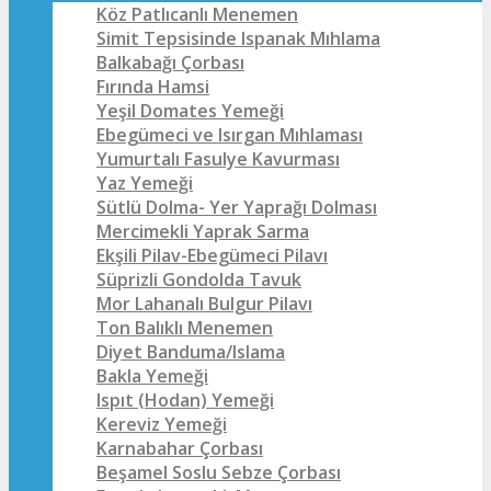
Köz Patlıcanlı Menemen
Simit Tepsisinde Ispanak Mıhlama
Balkabağı Çorbası
Fırında Hamsi
Yeşil Domates Yemeği
Ebegümeci ve Isırgan Mıhlaması
Yumurtalı Fasulye Kavurması
Yaz Yemeği
Sütlü Dolma- Yer Yaprağı Dolması
Mercimekli Yaprak Sarma
Ekşili Pilav-Ebegümeci Pilavı
Süprizli Gondolda Tavuk
Mor Lahanalı Bulgur Pilavı
Ton Balıklı Menemen
Diyet Banduma/Islama
Bakla Yemeği
Ispıt (Hodan) Yemeği
Kereviz Yemeği
Karnabahar Çorbası
Beşamel Soslu Sebze Çorbası