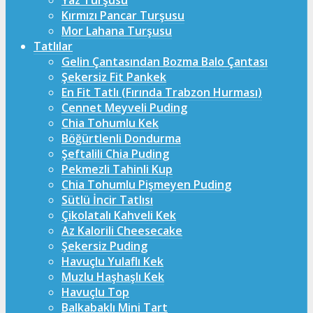
Yaz Turşusu
Kırmızı Pancar Turşusu
Mor Lahana Turşusu
Tatlılar
Gelin Çantasından Bozma Balo Çantası
Şekersiz Fit Pankek
En Fit Tatlı (Fırında Trabzon Hurması)
Cennet Meyveli Puding
Chia Tohumlu Kek
Böğürtlenli Dondurma
Şeftalili Chia Puding
Pekmezli Tahinli Kup
Chia Tohumlu Pişmeyen Puding
Sütlü İncir Tatlısı
Çikolatalı Kahveli Kek
Az Kalorili Cheesecake
Şekersiz Puding
Havuçlu Yulaflı Kek
Muzlu Haşhaşlı Kek
Havuçlu Top
Balkabaklı Mini Tart