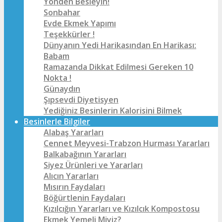
Yönden Besleyin!
Sonbahar
Evde Ekmek Yapımı
Teşekkürler !
Dünyanın Yedi Harikasından En Harikası:
Babam
Ramazanda Dikkat Edilmesi Gereken 10
Nokta !
Günaydın
Şıpsevdi Diyetisyen
Yediğiniz Besinlerin Kalorisini Bilmek
Besinlerle Bilgiler
Alabaş Yararları
Cennet Meyvesi-Trabzon Hurması Yararları
Balkabağının Yararları
Siyez Ürünleri ve Yararları
Alıcın Yararları
Mısırın Faydaları
Böğürtlenin Faydaları
Kızılcığın Yararları ve Kızılcık Kompostosu
Ekmek Yemeli Miyiz?