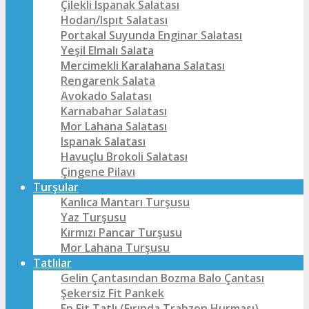
Çilekli Ispanak Salatası
Hodan/Ispıt Salatası
Portakal Suyunda Enginar Salatası
Yeşil Elmalı Salata
Mercimekli Karalahana Salatası
Rengarenk Salata
Avokado Salatası
Karnabahar Salatası
Mor Lahana Salatası
Ispanak Salatası
Havuçlu Brokoli Salatası
Çingene Pilavı
Turşular
Kanlıca Mantarı Turşusu
Yaz Turşusu
Kırmızı Pancar Turşusu
Mor Lahana Turşusu
Tatlılar
Gelin Çantasından Bozma Balo Çantası
Şekersiz Fit Pankek
En Fit Tatlı (Fırında Trabzon Hurması)