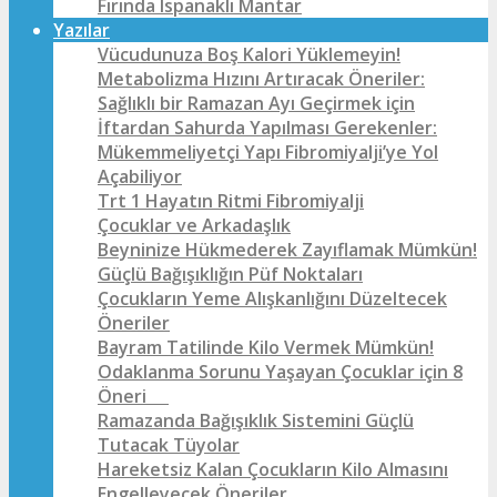
Fırında Ispanaklı Mantar
Yazılar
Vücudunuza Boş Kalori Yüklemeyin!
Metabolizma Hızını Artıracak Öneriler:
Sağlıklı bir Ramazan Ayı Geçirmek için
İftardan Sahurda Yapılması Gerekenler:
Mükemmeliyetçi Yapı Fibromiyalji’ye Yol
Açabiliyor
Trt 1 Hayatın Ritmi Fibromiyalji
Çocuklar ve Arkadaşlık
Beyninize Hükmederek Zayıflamak Mümkün!
Güçlü Bağışıklığın Püf Noktaları
Çocukların Yeme Alışkanlığını Düzeltecek
Öneriler
Bayram Tatilinde Kilo Vermek Mümkün!
Odaklanma Sorunu Yaşayan Çocuklar için 8
Öneri
Ramazanda Bağışıklık Sistemini Güçlü
Tutacak Tüyolar
Hareketsiz Kalan Çocukların Kilo Almasını
Engelleyecek Öneriler