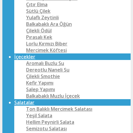
Çıtır Elma
Sütlü Çilek
Yulaflı Zeytinli
Balkabaklı Ara Öğün
Çilekli Ödül
Pırasalı Kek
Lorlu Kırmızı Biber
Mercimek Köftesi
İçecekler
Aromalı Buzlu Su
Dereotlu Naneli Su
Çilekli Smothie
Kefir Yapımı
Salep Yapımı
Balkabaklı Muzlu İçecek
Salatalar
Ton Balıklı Mercimek Salatası
Yeşil Salata
Hellim Peynirli Salata
Semizotu Salatası