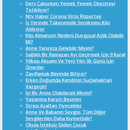
Ders Çalışırken Yemek Yemek Obeziteyi
Tetikliyor!
Ntv Haber Corona Virüs Röportajı
İş Yerinde Tükenmişlik Sendromu Kilo
Aldırıyor
Kilo Almanızın Nedeni Duygusal Açlık Olabilir
Mi?
Anne Yanınıza Gelebilir Miyim?
Sağlıklı Bir Ramazan Ayı Geçirmek İçin 9 Kural
Yılbaşı Akşamı Ve Yeni Yılın İlk Günü İçin
Öneriler
Zayıflamak Beyinde Bitiyor!
Erken Doğumda Kendinizi Suçlamaktan
Vazgeçin!
İyi Bir Anne Olabilecek Miyim?
Yaşlanma Karşıtı Besinler
Stresi Azaltan Yiyecekler
Anne Ve Babanın Sevgisi, Tüm Diğer
Sevgilerden Daha Kıymetlidir!
Okula İsteksiz Giden Çocuk