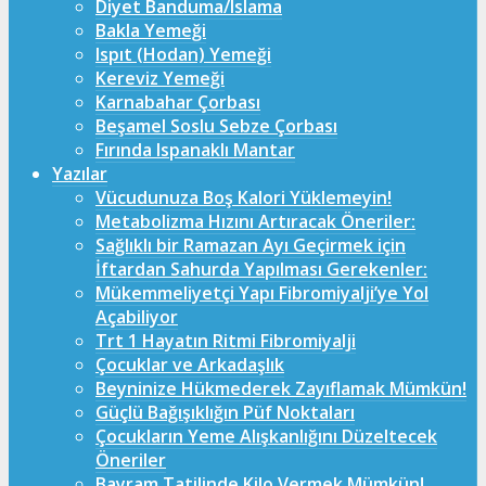
Diyet Banduma/Islama
Bakla Yemeği
Ispıt (Hodan) Yemeği
Kereviz Yemeği
Karnabahar Çorbası
Beşamel Soslu Sebze Çorbası
Fırında Ispanaklı Mantar
Yazılar
Vücudunuza Boş Kalori Yüklemeyin!
Metabolizma Hızını Artıracak Öneriler:
Sağlıklı bir Ramazan Ayı Geçirmek için
İftardan Sahurda Yapılması Gerekenler:
Mükemmeliyetçi Yapı Fibromiyalji’ye Yol
Açabiliyor
Trt 1 Hayatın Ritmi Fibromiyalji
Çocuklar ve Arkadaşlık
Beyninize Hükmederek Zayıflamak Mümkün!
Güçlü Bağışıklığın Püf Noktaları
Çocukların Yeme Alışkanlığını Düzeltecek
Öneriler
Bayram Tatilinde Kilo Vermek Mümkün!