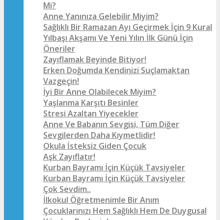
Mi?
Anne Yanınıza Gelebilir Miyim?
Sağlıklı Bir Ramazan Ayı Geçirmek İçin 9 Kural
Yılbaşı Akşamı Ve Yeni Yılın İlk Günü İçin
Öneriler
Zayıflamak Beyinde Bitiyor!
Erken Doğumda Kendinizi Suçlamaktan
Vazgeçin!
İyi Bir Anne Olabilecek Miyim?
Yaşlanma Karşıtı Besinler
Stresi Azaltan Yiyecekler
Anne Ve Babanın Sevgisi, Tüm Diğer
Sevgilerden Daha Kıymetlidir!
Okula İsteksiz Giden Çocuk
Aşk Zayıflatır!
Kurban Bayramı İçin Küçük Tavsiyeler
Kurban Bayramı İçin Küçük Tavsiyeler
Çok Sevdim..
İlkokul Öğretmenimle Bir Anım
Çocuklarınızı Hem Sağlıklı Hem De Duygusal