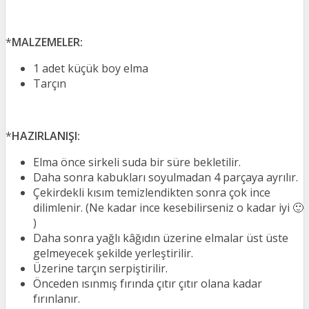
*
MALZEMELER:
1 adet küçük boy elma
Tarçın
*
HAZIRLANIŞI:
Elma önce sirkeli suda bir süre bekletilir.
Daha sonra kabukları soyulmadan 4 parçaya ayrılır.
Çekirdekli kısım temizlendikten sonra çok ince
dilimlenir. (Ne kadar ince kesebilirseniz o kadar iyi 🙂
)
Daha sonra yağlı kâğıdın üzerine elmalar üst üste
gelmeyecek şekilde yerleştirilir.
Üzerine tarçın serpiştirilir.
Önceden ısınmış fırında çıtır çıtır olana kadar
fırınlanır.