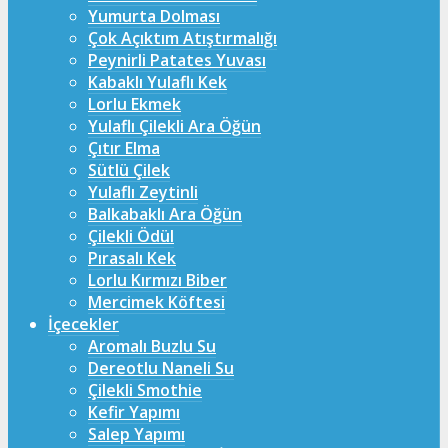
Yumurta Dolması
Çok Açıktım Atıştırmalığı
Peynirli Patates Yuvası
Kabaklı Yulaflı Kek
Lorlu Ekmek
Yulaflı Çilekli Ara Öğün
Çıtır Elma
Sütlü Çilek
Yulaflı Zeytinli
Balkabaklı Ara Öğün
Çilekli Ödül
Pırasalı Kek
Lorlu Kırmızı Biber
Mercimek Köftesi
İçecekler
Aromalı Buzlu Su
Dereotlu Naneli Su
Çilekli Smothie
Kefir Yapımı
Salep Yapımı