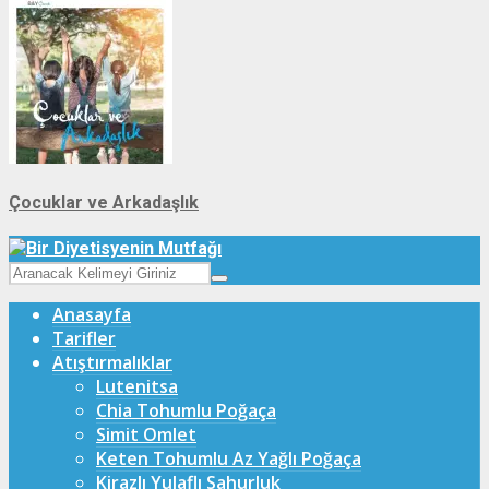
Çocuklar ve Arkadaşlık
Anasayfa
Tarifler
Atıştırmalıklar
Lutenitsa
Chia Tohumlu Poğaça
Simit Omlet
Keten Tohumlu Az Yağlı Poğaça
Kirazlı Yulaflı Sahurluk