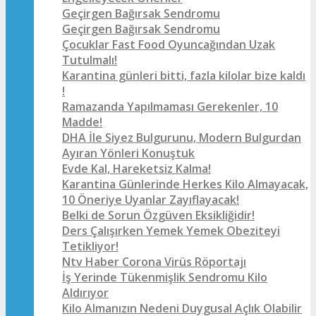
Geçirgen Bağırsak Sendromu
Geçirgen Bağırsak Sendromu
Çocuklar Fast Food Oyuncağından Uzak
Tutulmalı!
Karantina günleri bitti, fazla kilolar bize kaldı
!
Ramazanda Yapılmaması Gerekenler, 10
Madde!
DHA İle Siyez Bulgurunu, Modern Bulgurdan
Ayıran Yönleri Konuştuk
Evde Kal, Hareketsiz Kalma!
Karantina Günlerinde Herkes Kilo Almayacak,
10 Öneriye Uyanlar Zayıflayacak!
Belki de Sorun Özgüven Eksikliğidir!
Ders Çalışırken Yemek Yemek Obeziteyi
Tetikliyor!
Ntv Haber Corona Virüs Röportajı
İş Yerinde Tükenmişlik Sendromu Kilo
Aldırıyor
Kilo Almanızın Nedeni Duygusal Açlık Olabilir