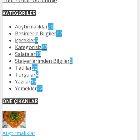
Tüm Yazıları Görüntüle
KATEGORILER
Atıştırmalıklar
20
Besinlerle Bilgiler
12
İçecekler
6
Kategorisiz
42
Salatalar
18
Stajyerlerimden Bilgiler
5
Tatlılar
22
Turşular
4
Yazılar
16
Yemekler
22
ÖNE ÇIKANLAR
Atıştırmalıklar