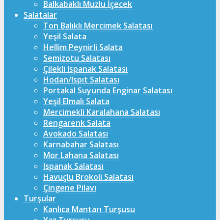
Balkabaklı Muzlu İçecek
Salatalar
Ton Balıklı Mercimek Salatası
Yeşil Salata
Hellim Peynirli Salata
Semizotu Salatası
Çilekli Ispanak Salatası
Hodan/Ispıt Salatası
Portakal Suyunda Enginar Salatası
Yeşil Elmalı Salata
Mercimekli Karalahana Salatası
Rengarenk Salata
Avokado Salatası
Karnabahar Salatası
Mor Lahana Salatası
Ispanak Salatası
Havuçlu Brokoli Salatası
Çingene Pilavı
Turşular
Kanlıca Mantarı Turşusu