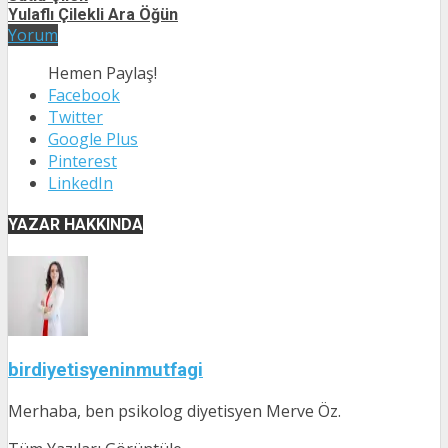
Yulaflı Çilekli Ara Öğün
Yorum
Hemen Paylaş!
Facebook
Twitter
Google Plus
Pinterest
LinkedIn
YAZAR HAKKINDA
birdiyetisyeninmutfagi
Merhaba, ben psikolog diyetisyen Merve Öz.