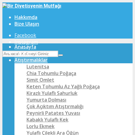
Hakkımda
Bize Ulaşın
Facebook
Instagram
Anasayfa
Tarifler
Atıştırmalıklar
Lutenitsa
Chia Tohumlu Poğaça
Simit Omlet
Keten Tohumlu Az Yağlı Poğaça
Kirazlı Yulaflı Sahurluk
Yumurta Dolması
Çok Açıktım Atıştırmalığı
Peynirli Patates Yuvası
Kabaklı Yulaflı Kek
Lorlu Ekmek
Yulaflı Çilekli Ara Öğün