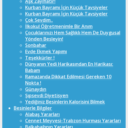
Aşk Zayıflatır!
Kurban Bayramı İçin Küçük Tavsiyeler
Kurban Bayramı İçin Küçük Tavsiyeler
Çok Sevdim..
İlkokul Öğretmenimle Bir Anım
Çocuklarınızı Hem Sağlıklı Hem De Duygusal
Yönden Besleyin!
Sonbahar
Evde Ekmek Yapımı
Teşekkürler !
Dünyanın Yedi Harikasından En Harikası:
Babam
Ramazanda Dikkat Edilmesi Gereken 10
Nokta !
Günaydın
Şıpsevdi Diyetisyen
Yediğiniz Besinlerin Kalorisini Bilmek
Besinlerle Bilgiler
Alabaş Yararları
Cennet Meyvesi-Trabzon Hurması Yararları
Balkabağının Yararları