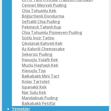
Cennet Meyveli Puding
Chia Tohumlu Kek
Böğürtlenli Dondurma
Şeftalili Chia Puding
Pekmezli Tahinli Kup
Chia Tohumlu Pişmeyen Puding
Sütlü İncir Tatlısı
Çikolatalı Kahveli Kek
Az Kalorili Cheesecake
Şekersiz Puding
Havuçlu Yulaflı Kek
Muzlu Haşhaşlı Kek
Havuçlu Top
Balkabaklı Mini Tart
Kolay Tartolet
Ispanaklı Kek
Nar Sulu Kek
Mandalinalı Puding
Balkabaklı Petifür
Yemekler