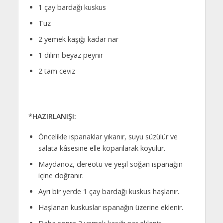
1 çay bardağı kuskus
Tuz
2 yemek kaşığı kadar nar
1 dilim beyaz peynir
2 tam ceviz
*
HAZIRLANIŞI:
Öncelikle ıspanaklar yıkanır, suyu süzülür ve
salata kâsesine elle koparılarak koyulur.
Maydanoz, dereotu ve yeşil soğan ıspanağın
içine doğranır.
Ayrı bir yerde 1 çay bardağı kuskus haşlanır.
Haşlanan kuskuslar ıspanağın üzerine eklenir.