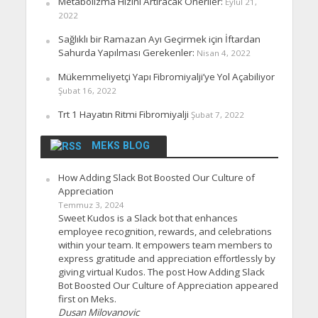
Metabolizma Hızını Artıracak Öneriler:
Eylül 21,
2022
Sağlıklı bir Ramazan Ayı Geçirmek için İftardan
Sahurda Yapılması Gerekenler:
Nisan 4, 2022
Mükemmeliyetçi Yapı Fibromiyalji’ye Yol Açabiliyor
Şubat 16, 2022
Trt 1 Hayatın Ritmi Fibromiyalji
Şubat 7, 2022
MEKS BLOG
How Adding Slack Bot Boosted Our Culture of
Appreciation
Temmuz 3, 2024
Sweet Kudos is a Slack bot that enhances
employee recognition, rewards, and celebrations
within your team. It empowers team members to
express gratitude and appreciation effortlessly by
giving virtual Kudos. The post How Adding Slack
Bot Boosted Our Culture of Appreciation appeared
first on Meks.
Dusan Milovanovic