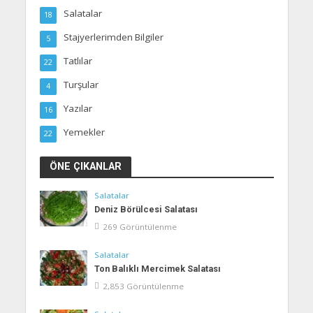
Salatalar
18
Stajyerlerimden Bilgiler
5
Tatlılar
22
Turşular
4
Yazılar
16
Yemekler
22
ÖNE ÇIKANLAR
Salatalar
Deniz Börülcesi Salatası
269 Görüntülenme
Salatalar
Ton Balıklı Mercimek Salatası
2,853 Görüntülenme