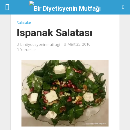
Salatalar
Ispanak Salatası
birdiyetisyeninmutfagi
Mart 25, 2016
Yorumlar