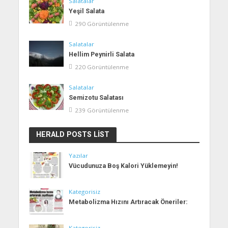
Salatalar
Yeşil Salata
290 Görüntülenme
Salatalar
Hellim Peynirli Salata
220 Görüntülenme
Salatalar
Semizotu Salatası
239 Görüntülenme
HERALD POSTS LIST
Yazılar
Vücudunuza Boş Kalori Yüklemeyin!
Kategorisiz
Metabolizma Hızını Artıracak Öneriler:
Kategorisiz