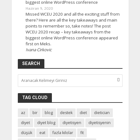
biggest online WordPress conference
Haziran 9, 2020
Missed WCEU 2020 and all the exciting stuff from
there? Here are all the key takeaways and main
points to remember so, take notes! The post
WCEU 2020 recap – key takeaways from the
biggest online WordPress conference appeared
first on Meks.
Ivana Cirkovic
SEARCH
TAG CLOUD
az
bir
blog
destek
diet
dietician
diyet
diyet blog
diyetisyen
diyetisyenin
düşük
eat
fazla kilolar
fit