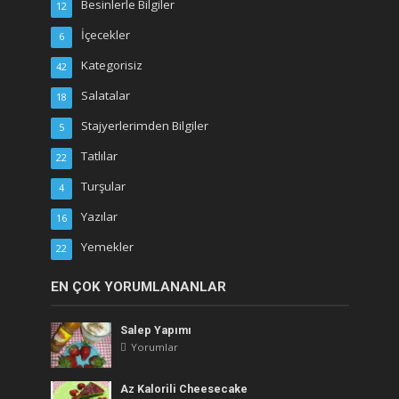
Besinlerle Bilgiler
12
İçecekler
6
Kategorisiz
42
Salatalar
18
Stajyerlerimden Bilgiler
5
Tatlılar
22
Turşular
4
Yazılar
16
Yemekler
22
EN ÇOK YORUMLANANLAR
Salep Yapımı
Yorumlar
Az Kalorili Cheesecake