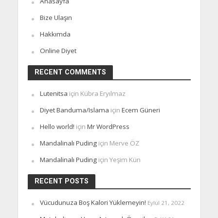
Anasayfa
Bize Ulaşın
Hakkımda
Online Diyet
RECENT COMMENTS
Lutenitsa
için
Kübra Eryılmaz
Diyet Banduma/Islama
için
Ecem Güneri
Hello world!
için
Mr WordPress
Mandalinalı Puding
için
Merve ÖZ
Mandalinalı Puding
için
Yeşim Kün
RECENT POSTS
Vücudunuza Boş Kalori Yüklemeyin!
Eylül 21, 2022