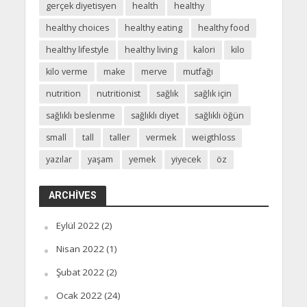
gerçek diyetisyen
health
healthy
healthy choices
healthy eating
healthy food
healthy lifestyle
healthy living
kalori
kilo
kilo verme
make
merve
mutfağı
nutrition
nutritionist
sağlık
sağlık için
sağlıklı beslenme
sağlıklı diyet
sağlıklı öğün
small
tall
taller
vermek
weigthloss
yazılar
yaşam
yemek
yiyecek
öz
ARCHIVES
Eylül 2022
(2)
Nisan 2022
(1)
Şubat 2022
(2)
Ocak 2022
(24)