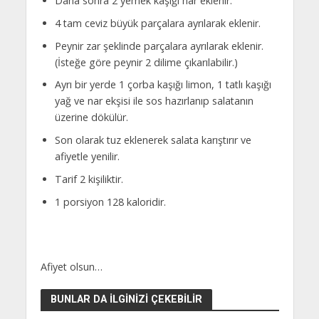
Daha sonra 2 yemek kaşığı nar eklenir.
4 tam ceviz büyük parçalara ayrılarak eklenir.
Peynir zar şeklinde parçalara ayrılarak eklenir.
(İsteğe göre peynir 2 dilime çıkarılabilir.)
Ayrı bir yerde 1 çorba kaşığı limon, 1 tatlı kaşığı
yağ ve nar ekşisi ile sos hazırlanıp salatanın
üzerine dökülür.
Son olarak tuz eklenerek salata karıştırır ve
afiyetle yenilir.
Tarif 2 kişiliktir.
1 porsiyon 128 kaloridir.
Afiyet olsun…
BUNLAR DA İLGINIZI ÇEKEBILIR