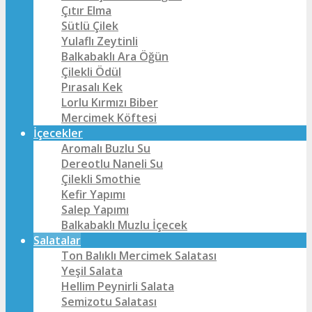
Çıtır Elma
Sütlü Çilek
Yulaflı Zeytinli
Balkabaklı Ara Öğün
Çilekli Ödül
Pırasalı Kek
Lorlu Kırmızı Biber
Mercimek Köftesi
İçecekler
Aromalı Buzlu Su
Dereotlu Naneli Su
Çilekli Smothie
Kefir Yapımı
Salep Yapımı
Balkabaklı Muzlu İçecek
Salatalar
Ton Balıklı Mercimek Salatası
Yeşil Salata
Hellim Peynirli Salata
Semizotu Salatası