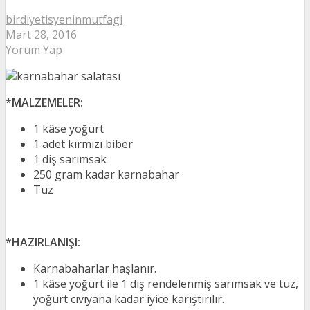
birdiyetisyeninmutfagi
Mart 28, 2016
Yorum Yap
*
MALZEMELER:
1 kâse yoğurt
1 adet kırmızı biber
1 diş sarımsak
250 gram kadar karnabahar
Tuz
*
HAZIRLANIŞI:
Karnabaharlar haşlanır.
1 kâse yoğurt ile 1 diş rendelenmiş sarımsak ve tuz,
yoğurt cıvıyana kadar iyice karıştırılır.