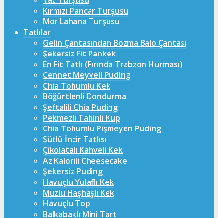
Yaz Turşusu
Kırmızı Pancar Turşusu
Mor Lahana Turşusu
Tatlılar
Gelin Çantasından Bozma Balo Çantası
Şekersiz Fit Pankek
En Fit Tatlı (Fırında Trabzon Hurması)
Cennet Meyveli Puding
Chia Tohumlu Kek
Böğürtlenli Dondurma
Şeftalili Chia Puding
Pekmezli Tahinli Kup
Chia Tohumlu Pişmeyen Puding
Sütlü İncir Tatlısı
Çikolatalı Kahveli Kek
Az Kalorili Cheesecake
Şekersiz Puding
Havuçlu Yulaflı Kek
Muzlu Haşhaşlı Kek
Havuçlu Top
Balkabaklı Mini Tart