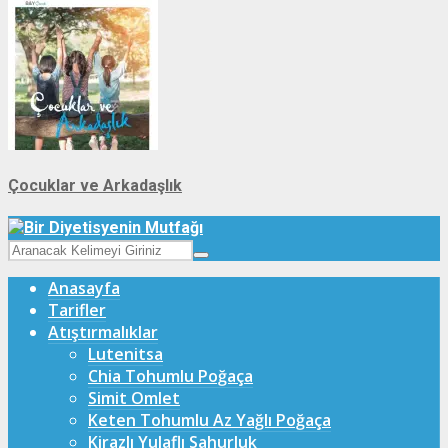
Çocuklar ve Arkadaşlık
Anasayfa
Tarifler
Atıştırmalıklar
Lutenitsa
Chia Tohumlu Poğaça
Simit Omlet
Keten Tohumlu Az Yağlı Poğaça
Kirazlı Yulaflı Sahurluk