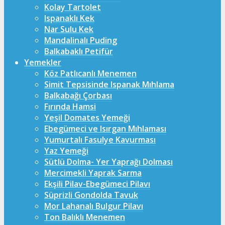
Kolay Tartolet
Ispanaklı Kek
Nar Sulu Kek
Mandalinalı Puding
Balkabaklı Petifür
Yemekler
Köz Patlıcanlı Menemen
Simit Tepsisinde Ispanak Mıhlama
Balkabağı Çorbası
Fırında Hamsi
Yeşil Domates Yemeği
Ebegümeci ve Isırgan Mıhlaması
Yumurtalı Fasulye Kavurması
Yaz Yemeği
Sütlü Dolma- Yer Yaprağı Dolması
Mercimekli Yaprak Sarma
Ekşili Pilav-Ebegümeci Pilavı
Süprizli Gondolda Tavuk
Mor Lahanalı Bulgur Pilavı
Ton Balıklı Menemen