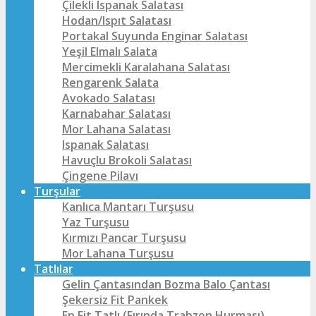
Çilekli Ispanak Salatası
Hodan/Ispıt Salatası
Portakal Suyunda Enginar Salatası
Yeşil Elmalı Salata
Mercimekli Karalahana Salatası
Rengarenk Salata
Avokado Salatası
Karnabahar Salatası
Mor Lahana Salatası
Ispanak Salatası
Havuçlu Brokoli Salatası
Çingene Pilavı
Turşular
Kanlıca Mantarı Turşusu
Yaz Turşusu
Kırmızı Pancar Turşusu
Mor Lahana Turşusu
Tatlılar
Gelin Çantasından Bozma Balo Çantası
Şekersiz Fit Pankek
En Fit Tatlı (Fırında Trabzon Hurması)