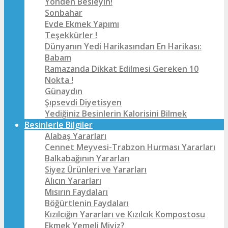
Yönden Besleyin!
Sonbahar
Evde Ekmek Yapımı
Teşekkürler !
Dünyanın Yedi Harikasından En Harikası:
Babam
Ramazanda Dikkat Edilmesi Gereken 10
Nokta !
Günaydın
Şıpsevdi Diyetisyen
Yediğiniz Besinlerin Kalorisini Bilmek
Besinlerle Bilgiler
Alabaş Yararları
Cennet Meyvesi-Trabzon Hurması Yararları
Balkabağının Yararları
Siyez Ürünleri ve Yararları
Alıcın Yararları
Mısırın Faydaları
Böğürtlenin Faydaları
Kızılcığın Yararları ve Kızılcık Kompostosu
Ekmek Yemeli Miyiz?