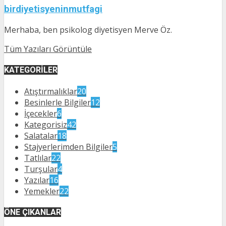
birdiyetisyeninmutfagi
Merhaba, ben psikolog diyetisyen Merve Öz.
Tüm Yazıları Görüntüle
KATEGORILER
Atıştırmalıklar
20
Besinlerle Bilgiler
12
İçecekler
6
Kategorisiz
42
Salatalar
18
Stajyerlerimden Bilgiler
5
Tatlılar
22
Turşular
4
Yazılar
16
Yemekler
22
ÖNE ÇIKANLAR