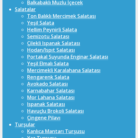
Balkabaklı Muzlu İçecek
Salatalar
Ton Balıklı Mercimek Salatası
Yeşil Salata
Hellim Peynirli Salata
Semizotu Salatası
Çilekli Ispanak Salatası
Hodan/Ispıt Salatası
Portakal Suyunda Enginar Salatası
Yeşil Elmalı Salata
Mercimekli Karalahana Salatası
Rengarenk Salata
Avokado Salatası
Karnabahar Salatası
Mor Lahana Salatası
Ispanak Salatası
Havuçlu Brokoli Salatası
Çingene Pilavı
Turşular
Kanlıca Mantarı Turşusu