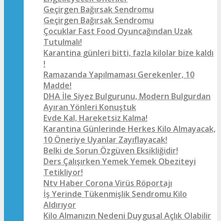
Geçirgen Bağırsak Sendromu
Geçirgen Bağırsak Sendromu
Çocuklar Fast Food Oyuncağından Uzak
Tutulmalı!
Karantina günleri bitti, fazla kilolar bize kaldı
!
Ramazanda Yapılmaması Gerekenler, 10
Madde!
DHA İle Siyez Bulgurunu, Modern Bulgurdan
Ayıran Yönleri Konuştuk
Evde Kal, Hareketsiz Kalma!
Karantina Günlerinde Herkes Kilo Almayacak,
10 Öneriye Uyanlar Zayıflayacak!
Belki de Sorun Özgüven Eksikliğidir!
Ders Çalışırken Yemek Yemek Obeziteyi
Tetikliyor!
Ntv Haber Corona Virüs Röportajı
İş Yerinde Tükenmişlik Sendromu Kilo
Aldırıyor
Kilo Almanızın Nedeni Duygusal Açlık Olabilir