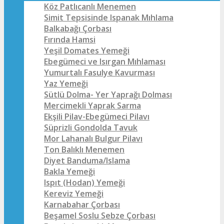
Köz Patlıcanlı Menemen
Simit Tepsisinde Ispanak Mıhlama
Balkabağı Çorbası
Fırında Hamsi
Yeşil Domates Yemeği
Ebegümeci ve Isırgan Mıhlaması
Yumurtalı Fasulye Kavurması
Yaz Yemeği
Sütlü Dolma- Yer Yaprağı Dolması
Mercimekli Yaprak Sarma
Ekşili Pilav-Ebegümeci Pilavı
Süprizli Gondolda Tavuk
Mor Lahanalı Bulgur Pilavı
Ton Balıklı Menemen
Diyet Banduma/Islama
Bakla Yemeği
Ispıt (Hodan) Yemeği
Kereviz Yemeği
Karnabahar Çorbası
Beşamel Soslu Sebze Çorbası