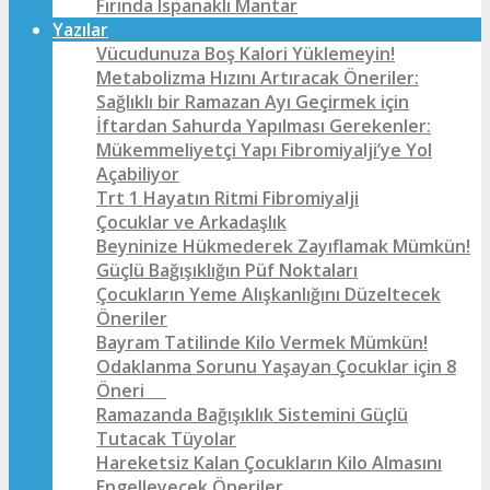
Fırında Ispanaklı Mantar
Yazılar
Vücudunuza Boş Kalori Yüklemeyin!
Metabolizma Hızını Artıracak Öneriler:
Sağlıklı bir Ramazan Ayı Geçirmek için
İftardan Sahurda Yapılması Gerekenler:
Mükemmeliyetçi Yapı Fibromiyalji’ye Yol
Açabiliyor
Trt 1 Hayatın Ritmi Fibromiyalji
Çocuklar ve Arkadaşlık
Beyninize Hükmederek Zayıflamak Mümkün!
Güçlü Bağışıklığın Püf Noktaları
Çocukların Yeme Alışkanlığını Düzeltecek
Öneriler
Bayram Tatilinde Kilo Vermek Mümkün!
Odaklanma Sorunu Yaşayan Çocuklar için 8
Öneri
Ramazanda Bağışıklık Sistemini Güçlü
Tutacak Tüyolar
Hareketsiz Kalan Çocukların Kilo Almasını
Engelleyecek Öneriler