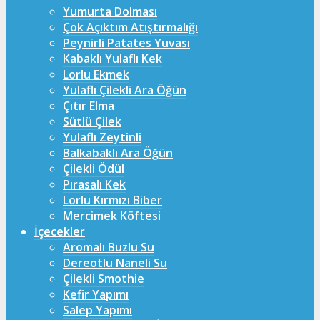
Yumurta Dolması
Çok Açıktım Atıştırmalığı
Peynirli Patates Yuvası
Kabaklı Yulaflı Kek
Lorlu Ekmek
Yulaflı Çilekli Ara Öğün
Çıtır Elma
Sütlü Çilek
Yulaflı Zeytinli
Balkabaklı Ara Öğün
Çilekli Ödül
Pırasalı Kek
Lorlu Kırmızı Biber
Mercimek Köftesi
İçecekler
Aromalı Buzlu Su
Dereotlu Naneli Su
Çilekli Smothie
Kefir Yapımı
Salep Yapımı