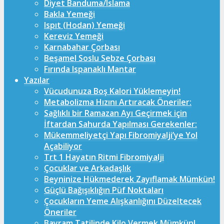
Diyet Banduma/Islama
Bakla Yemeği
Ispıt (Hodan) Yemeği
Kereviz Yemeği
Karnabahar Çorbası
Beşamel Soslu Sebze Çorbası
Fırında Ispanaklı Mantar
Yazılar
Vücudunuza Boş Kalori Yüklemeyin!
Metabolizma Hızını Artıracak Öneriler:
Sağlıklı bir Ramazan Ayı Geçirmek için
İftardan Sahurda Yapılması Gerekenler:
Mükemmeliyetçi Yapı Fibromiyalji’ye Yol
Açabiliyor
Trt 1 Hayatın Ritmi Fibromiyalji
Çocuklar ve Arkadaşlık
Beyninize Hükmederek Zayıflamak Mümkün!
Güçlü Bağışıklığın Püf Noktaları
Çocukların Yeme Alışkanlığını Düzeltecek
Öneriler
Bayram Tatilinde Kilo Vermek Mümkün!