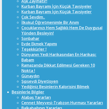
Aşk Zayıflatır!
Kurban Bayramı İçin Küçük Tavsiyeler
Kurban Bayramı İçin Küçük Tavsiyeler
Çok Sevdim..
İlkokul Öğretmenimle Bir Anım
Çocuklarınızı Hem Sağlıklı Hem De Duygusal
Yönden Besleyin!
Sonbahar
Evde Ekmek Yapımı
Teşekkürler !
Dünyanın Yedi Harikasından En Harikası:
Babam
Ramazanda Dikkat Edilmesi Gereken 10
Nokta !
Günaydın
Şıpsevdi Diyetisyen
Yediğiniz Besinlerin Kalorisini Bilmek
Besinlerle Bilgiler
Alabaş Yararları
Cennet Meyvesi-Trabzon Hurması Yararları
Balkabağının Yararları