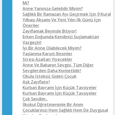
Mi?
Anne Yanınıza Gelebilir Miyim?
Sağlıklı Bir Ramazan Ayı Geçirmek İçin 9 Kural
Yılbaşı Akşamı Ve Yeni Yılın İlk Günü İçin
Öneriler
Zayıflamak Beyinde Bitiyor!
Erken Doğumda Kendinizi Suçlamaktan
Vazgeçin!
İyi Bir Anne Olabilecek Miyim?
Yaşlanma Karşıtı Besinler
Stresi Azaltan Yiyecekler
Anne Ve Babanın Sevgisi, Tüm Diğer
Sevgilerden Daha Kıymetlidir!
Okula İsteksiz Giden Çocuk
Aşk Zayıflatır!
Kurban Bayramı İçin Küçük Tavsiyeler
Kurban Bayramı İçin Küçük Tavsiyeler
Çok Sevdim..
İlkokul Öğretmenimle Bir Anım
Çocuklarınızı Hem Sağlıklı Hem De Duygusal