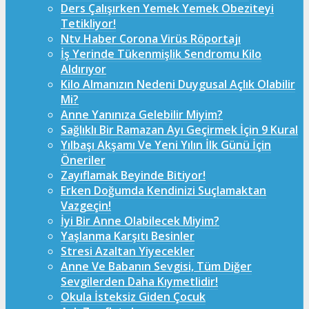
Ders Çalışırken Yemek Yemek Obeziteyi
Tetikliyor!
Ntv Haber Corona Virüs Röportajı
İş Yerinde Tükenmişlik Sendromu Kilo
Aldırıyor
Kilo Almanızın Nedeni Duygusal Açlık Olabilir
Mi?
Anne Yanınıza Gelebilir Miyim?
Sağlıklı Bir Ramazan Ayı Geçirmek İçin 9 Kural
Yılbaşı Akşamı Ve Yeni Yılın İlk Günü İçin
Öneriler
Zayıflamak Beyinde Bitiyor!
Erken Doğumda Kendinizi Suçlamaktan
Vazgeçin!
İyi Bir Anne Olabilecek Miyim?
Yaşlanma Karşıtı Besinler
Stresi Azaltan Yiyecekler
Anne Ve Babanın Sevgisi, Tüm Diğer
Sevgilerden Daha Kıymetlidir!
Okula İsteksiz Giden Çocuk