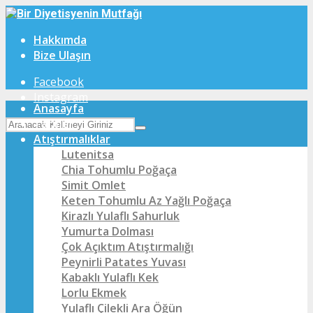
Hakkımda
Bize Ulaşın
Facebook
Instagram
Anasayfa
Tarifler
Atıştırmalıklar
Lutenitsa
Chia Tohumlu Poğaça
Simit Omlet
Keten Tohumlu Az Yağlı Poğaça
Kirazlı Yulaflı Sahurluk
Yumurta Dolması
Çok Açıktım Atıştırmalığı
Peynirli Patates Yuvası
Kabaklı Yulaflı Kek
Lorlu Ekmek
Yulaflı Çilekli Ara Öğün