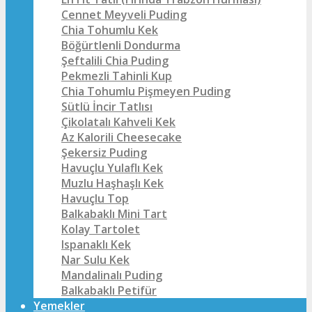
Cennet Meyveli Puding
Chia Tohumlu Kek
Böğürtlenli Dondurma
Şeftalili Chia Puding
Pekmezli Tahinli Kup
Chia Tohumlu Pişmeyen Puding
Sütlü İncir Tatlısı
Çikolatalı Kahveli Kek
Az Kalorili Cheesecake
Şekersiz Puding
Havuçlu Yulaflı Kek
Muzlu Haşhaşlı Kek
Havuçlu Top
Balkabaklı Mini Tart
Kolay Tartolet
Ispanaklı Kek
Nar Sulu Kek
Mandalinalı Puding
Balkabaklı Petifür
Yemekler