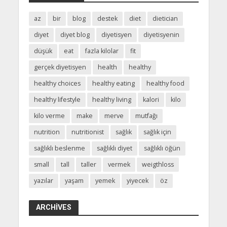
az
bir
blog
destek
diet
dietician
diyet
diyet blog
diyetisyen
diyetisyenin
düşük
eat
fazla kilolar
fit
gerçek diyetisyen
health
healthy
healthy choices
healthy eating
healthy food
healthy lifestyle
healthy living
kalori
kilo
kilo verme
make
merve
mutfağı
nutrition
nutritionist
sağlık
sağlık için
sağlıklı beslenme
sağlıklı diyet
sağlıklı öğün
small
tall
taller
vermek
weigthloss
yazılar
yaşam
yemek
yiyecek
öz
ARCHIVES