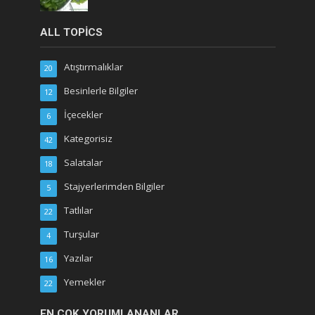
ALL TOPICS
Atıştırmalıklar
20
Besinlerle Bilgiler
12
İçecekler
6
Kategorisiz
42
Salatalar
18
Stajyerlerimden Bilgiler
5
Tatlılar
22
Turşular
4
Yazılar
16
Yemekler
22
EN ÇOK YORUMLANANLAR