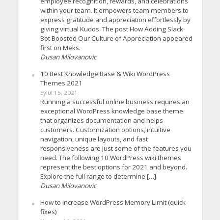
employee recognition, rewards, and celebrations
within your team. It empowers team members to
express gratitude and appreciation effortlessly by
giving virtual Kudos. The post How Adding Slack
Bot Boosted Our Culture of Appreciation appeared
first on Meks.
Dusan Milovanovic
10 Best Knowledge Base & Wiki WordPress
Themes 2021
Eylül 15, 2021
Running a successful online business requires an
exceptional WordPress knowledge base theme
that organizes documentation and helps
customers. Customization options, intuitive
navigation, unique layouts, and fast
responsiveness are just some of the features you
need. The following 10 WordPress wiki themes
represent the best options for 2021 and beyond.
Explore the full range to determine […]
Dusan Milovanovic
How to increase WordPress Memory Limit (quick
fixes)