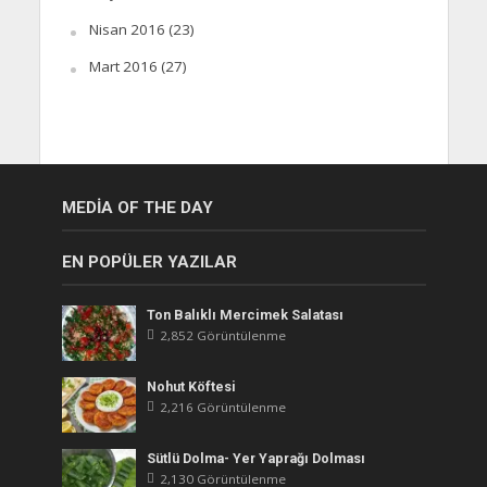
Nisan 2016
(23)
Mart 2016
(27)
MEDIA OF THE DAY
EN POPÜLER YAZILAR
Ton Balıklı Mercimek Salatası
2,852 Görüntülenme
Nohut Köftesi
2,216 Görüntülenme
Sütlü Dolma- Yer Yaprağı Dolması
2,130 Görüntülenme