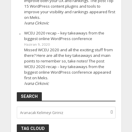
improve both your UX and rankings. The post Top
15 WordPress content plugins and tools to
improve your visibility and rankings appeared first
on Meks.
Ivana Cirkovic
WCEU 2020 recap – key takeaways from the
biggest online WordPress conference
Haziran 9, 2020
Missed WCEU 2020 and all the exciting stuff from
there? Here are all the key takeaways and main
points to remember so, take notes! The post
WCEU 2020 recap – key takeaways from the
biggest online WordPress conference appeared
first on Meks.
Ivana Cirkovic
SEARCH
TAG CLOUD