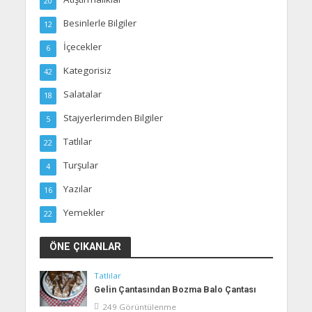
20
Besinlerle Bilgiler
12
İçecekler
6
Kategorisiz
42
Salatalar
18
Stajyerlerimden Bilgiler
5
Tatlılar
22
Turşular
4
Yazılar
16
Yemekler
22
ÖNE ÇIKANLAR
Tatlılar
Gelin Çantasından Bozma Balo Çantası
249 Görüntülenme