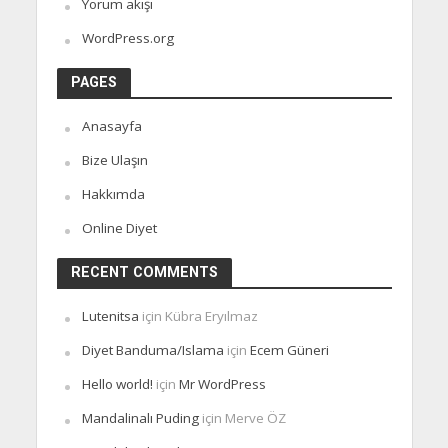
Yorum akışı
WordPress.org
PAGES
Anasayfa
Bize Ulaşın
Hakkımda
Online Diyet
RECENT COMMENTS
Lutenitsa
için
Kübra Eryılmaz
Diyet Banduma/Islama
için
Ecem Güneri
Hello world!
için
Mr WordPress
Mandalinalı Puding
için
Merve ÖZ