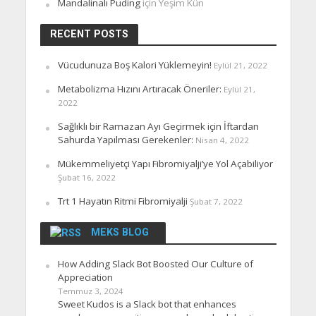
Mandalinalı Puding
için
Yeşim Kün
RECENT POSTS
Vücudunuza Boş Kalori Yüklemeyin!
Eylül 21, 2022
Metabolizma Hızını Artıracak Öneriler:
Eylül 21,
2022
Sağlıklı bir Ramazan Ayı Geçirmek için İftardan
Sahurda Yapılması Gerekenler:
Nisan 4, 2022
Mükemmeliyetçi Yapı Fibromiyalji’ye Yol Açabiliyor
Şubat 16, 2022
Trt 1 Hayatın Ritmi Fibromiyalji
Şubat 7, 2022
MEKS BLOG
How Adding Slack Bot Boosted Our Culture of
Appreciation
Temmuz 3, 2024
Sweet Kudos is a Slack bot that enhances