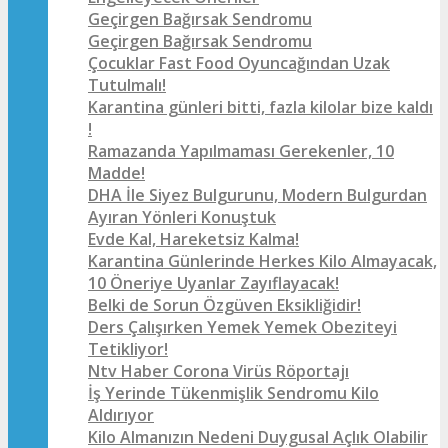
Geçirgen Bağırsak Sendromu
Geçirgen Bağırsak Sendromu
Çocuklar Fast Food Oyuncağından Uzak
Tutulmalı!
Karantina günleri bitti, fazla kilolar bize kaldı
!
Ramazanda Yapılmaması Gerekenler, 10
Madde!
DHA İle Siyez Bulgurunu, Modern Bulgurdan
Ayıran Yönleri Konuştuk
Evde Kal, Hareketsiz Kalma!
Karantina Günlerinde Herkes Kilo Almayacak,
10 Öneriye Uyanlar Zayıflayacak!
Belki de Sorun Özgüven Eksikliğidir!
Ders Çalışırken Yemek Yemek Obeziteyi
Tetikliyor!
Ntv Haber Corona Virüs Röportajı
İş Yerinde Tükenmişlik Sendromu Kilo
Aldırıyor
Kilo Almanızın Nedeni Duygusal Açlık Olabilir