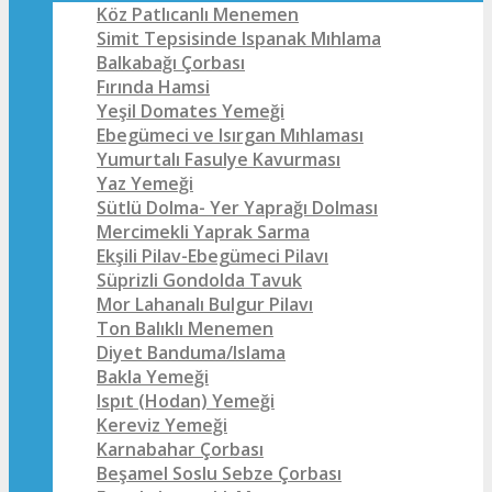
Köz Patlıcanlı Menemen
Simit Tepsisinde Ispanak Mıhlama
Balkabağı Çorbası
Fırında Hamsi
Yeşil Domates Yemeği
Ebegümeci ve Isırgan Mıhlaması
Yumurtalı Fasulye Kavurması
Yaz Yemeği
Sütlü Dolma- Yer Yaprağı Dolması
Mercimekli Yaprak Sarma
Ekşili Pilav-Ebegümeci Pilavı
Süprizli Gondolda Tavuk
Mor Lahanalı Bulgur Pilavı
Ton Balıklı Menemen
Diyet Banduma/Islama
Bakla Yemeği
Ispıt (Hodan) Yemeği
Kereviz Yemeği
Karnabahar Çorbası
Beşamel Soslu Sebze Çorbası