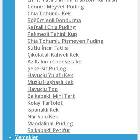
Cennet Meyveli Puding
Chia Tohumlu Kek
Böğürtlenli Dondurma
Şeftalili Chia Puding
Pekmezli Tahinli Kup
Chia Tohumlu Pişmeyen Puding
Sütlü İncir Tatlısı
Çikolatalı Kahveli Kek
Az Kalorili Cheesecake
Şekersiz Puding
Havuçlu Yulaflı Kek
Muzlu Haşhaşlı Kek
Havuçlu Top
Balkabaklı Mini Tart
Kolay Tartolet
Ispanaklı Kek
Nar Sulu Kek
Mandalinalı Puding
Balkabaklı Petifür
Yemekler