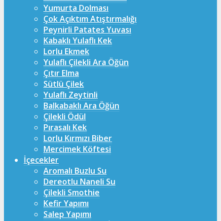
Yumurta Dolması
Çok Açıktım Atıştırmalığı
Peynirli Patates Yuvası
Kabaklı Yulaflı Kek
Lorlu Ekmek
Yulaflı Çilekli Ara Öğün
Çıtır Elma
Sütlü Çilek
Yulaflı Zeytinli
Balkabaklı Ara Öğün
Çilekli Ödül
Pırasalı Kek
Lorlu Kırmızı Biber
Mercimek Köftesi
İçecekler
Aromalı Buzlu Su
Dereotlu Naneli Su
Çilekli Smothie
Kefir Yapımı
Salep Yapımı