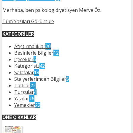
Merhaba, ben psikolog diyetisyen Merve Öz.
Tüm Yazıları Görüntüle
KATEGORILER
Atıştırmalıklar
20
Besinlerle Bilgiler
12
İçecekler
6
Kategorisiz
42
Salatalar
18
Stajyerlerimden Bilgiler
5
Tatlılar
22
Turşular
4
Yazılar
16
Yemekler
22
ÖNE ÇIKANLAR