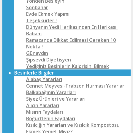
Yönden Besleyin!
Sonbahar
Evde Ekmek Yapımı
Teşekkürler !
Dünyanın Yedi Harikasından En Harikası:
Babam
Ramazanda Dikkat Edilmesi Gereken 10
Nokta !
Günaydın
Şıpsevdi Diyetisyen
Yediğiniz Besinlerin Kalorisini Bilmek
Besinlerle Bilgiler
Alabaş Yararları
Cennet Meyvesi-Trabzon Hurması Yararları
Balkabağının Yararları
Siyez Ürünleri ve Yararları
Alıcın Yararları
Mısırın Faydaları
Böğürtlenin Faydaları
Kızılcığın Yararları ve Kızılcık Kompostosu
Ekmek Yemeli Miyiz?