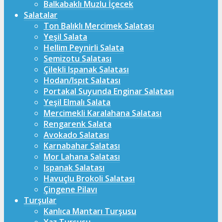
Balkabaklı Muzlu İçecek
Salatalar
Ton Balıklı Mercimek Salatası
Yeşil Salata
Hellim Peynirli Salata
Semizotu Salatası
Çilekli Ispanak Salatası
Hodan/Ispıt Salatası
Portakal Suyunda Enginar Salatası
Yeşil Elmalı Salata
Mercimekli Karalahana Salatası
Rengarenk Salata
Avokado Salatası
Karnabahar Salatası
Mor Lahana Salatası
Ispanak Salatası
Havuçlu Brokoli Salatası
Çingene Pilavı
Turşular
Kanlıca Mantarı Turşusu