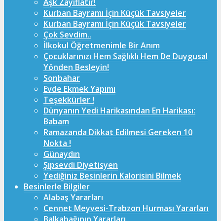
Aşk Zayıflatır!
Kurban Bayramı İçin Küçük Tavsiyeler
Kurban Bayramı İçin Küçük Tavsiyeler
Çok Sevdim..
İlkokul Öğretmenimle Bir Anım
Çocuklarınızı Hem Sağlıklı Hem De Duygusal
Yönden Besleyin!
Sonbahar
Evde Ekmek Yapımı
Teşekkürler !
Dünyanın Yedi Harikasından En Harikası:
Babam
Ramazanda Dikkat Edilmesi Gereken 10
Nokta !
Günaydın
Şıpsevdi Diyetisyen
Yediğiniz Besinlerin Kalorisini Bilmek
Besinlerle Bilgiler
Alabaş Yararları
Cennet Meyvesi-Trabzon Hurması Yararları
Balkabağının Yararları