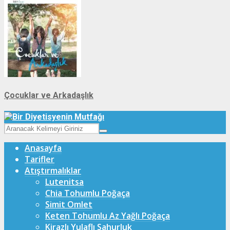
Çocuklar ve Arkadaşlık
Anasayfa
Tarifler
Atıştırmalıklar
Lutenitsa
Chia Tohumlu Poğaça
Simit Omlet
Keten Tohumlu Az Yağlı Poğaça
Kirazlı Yulaflı Sahurluk