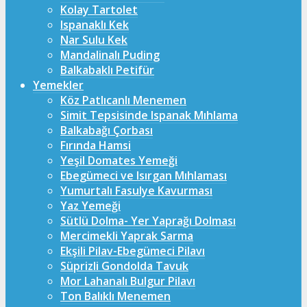
Kolay Tartolet
Ispanaklı Kek
Nar Sulu Kek
Mandalinalı Puding
Balkabaklı Petifür
Yemekler
Köz Patlıcanlı Menemen
Simit Tepsisinde Ispanak Mıhlama
Balkabağı Çorbası
Fırında Hamsi
Yeşil Domates Yemeği
Ebegümeci ve Isırgan Mıhlaması
Yumurtalı Fasulye Kavurması
Yaz Yemeği
Sütlü Dolma- Yer Yaprağı Dolması
Mercimekli Yaprak Sarma
Ekşili Pilav-Ebegümeci Pilavı
Süprizli Gondolda Tavuk
Mor Lahanalı Bulgur Pilavı
Ton Balıklı Menemen