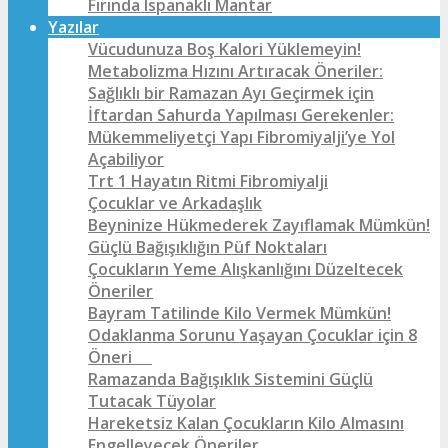
Fırında Ispanaklı Mantar
Yazılar
Vücudunuza Boş Kalori Yüklemeyin!
Metabolizma Hızını Artıracak Öneriler:
Sağlıklı bir Ramazan Ayı Geçirmek için
İftardan Sahurda Yapılması Gerekenler:
Mükemmeliyetçi Yapı Fibromiyalji’ye Yol
Açabiliyor
Trt 1 Hayatın Ritmi Fibromiyalji
Çocuklar ve Arkadaşlık
Beyninize Hükmederek Zayıflamak Mümkün!
Güçlü Bağışıklığın Püf Noktaları
Çocukların Yeme Alışkanlığını Düzeltecek
Öneriler
Bayram Tatilinde Kilo Vermek Mümkün!
Odaklanma Sorunu Yaşayan Çocuklar için 8
Öneri
Ramazanda Bağışıklık Sistemini Güçlü
Tutacak Tüyolar
Hareketsiz Kalan Çocukların Kilo Almasını
Engelleyecek Öneriler