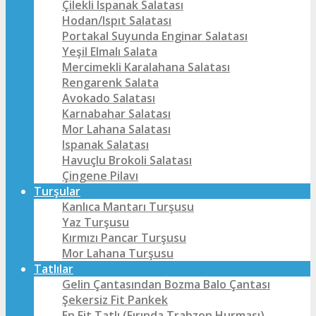
Çilekli Ispanak Salatası
Hodan/Ispıt Salatası
Portakal Suyunda Enginar Salatası
Yeşil Elmalı Salata
Mercimekli Karalahana Salatası
Rengarenk Salata
Avokado Salatası
Karnabahar Salatası
Mor Lahana Salatası
Ispanak Salatası
Havuçlu Brokoli Salatası
Çingene Pilavı
Turşular
Kanlıca Mantarı Turşusu
Yaz Turşusu
Kırmızı Pancar Turşusu
Mor Lahana Turşusu
Tatlılar
Gelin Çantasından Bozma Balo Çantası
Şekersiz Fit Pankek
En Fit Tatlı (Fırında Trabzon Hurması)