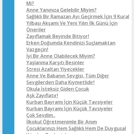
Mi?
Anne Yanınıza Gelebilir Miyim?
Sağlıklı Bir Ramazan Ayı Geçirmek İçin 9 Kural
Yılbaşı Akşamı Ve Yeni Yılın İlk Günü İçin
Öneriler
Zayıflamak Beyinde Bitiyor!
Erken Doğumda Kendinizi Suçlamaktan
Vazgeçin!
İyi Bir Anne Olabilecek Miyim?
Yaşlanma Karşıtı Besinler
Stresi Azaltan Yiyecekler
Anne Ve Babanın Sevgisi, Tüm Diğer
Sevgilerden Daha Kıymetlidir!
Okula İsteksiz Giden Çocuk
Aşk Zayıflatır!
Kurban Bayramı İçin Küçük Tavsiyeler
Kurban Bayramı İçin Küçük Tavsiyeler
Çok Sevdim..
İlkokul Öğretmenimle Bir Anım
Çocuklarınızı Hem Sağlıklı Hem De Duygusal