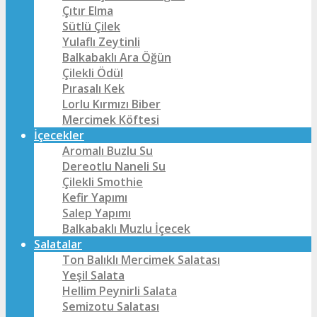
Çıtır Elma
Sütlü Çilek
Yulaflı Zeytinli
Balkabaklı Ara Öğün
Çilekli Ödül
Pırasalı Kek
Lorlu Kırmızı Biber
Mercimek Köftesi
İçecekler
Aromalı Buzlu Su
Dereotlu Naneli Su
Çilekli Smothie
Kefir Yapımı
Salep Yapımı
Balkabaklı Muzlu İçecek
Salatalar
Ton Balıklı Mercimek Salatası
Yeşil Salata
Hellim Peynirli Salata
Semizotu Salatası