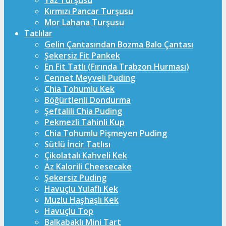
Yaz Turşusu
Kırmızı Pancar Turşusu
Mor Lahana Turşusu
Tatlılar
Gelin Çantasından Bozma Balo Çantası
Şekersiz Fit Pankek
En Fit Tatlı (Fırında Trabzon Hurması)
Cennet Meyveli Puding
Chia Tohumlu Kek
Böğürtlenli Dondurma
Şeftalili Chia Puding
Pekmezli Tahinli Kup
Chia Tohumlu Pişmeyen Puding
Sütlü İncir Tatlısı
Çikolatalı Kahveli Kek
Az Kalorili Cheesecake
Şekersiz Puding
Havuçlu Yulaflı Kek
Muzlu Haşhaşlı Kek
Havuçlu Top
Balkabaklı Mini Tart