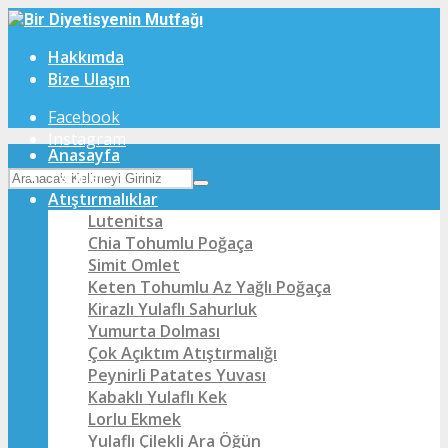
Hakkımda
Bize Ulaşın
Facebook
Instagram
Anasayfa
Tarifler
Atıştırmalıklar
Lutenitsa
Chia Tohumlu Poğaça
Simit Omlet
Keten Tohumlu Az Yağlı Poğaça
Kirazlı Yulaflı Sahurluk
Yumurta Dolması
Çok Açıktım Atıştırmalığı
Peynirli Patates Yuvası
Kabaklı Yulaflı Kek
Lorlu Ekmek
Yulaflı Çilekli Ara Öğün