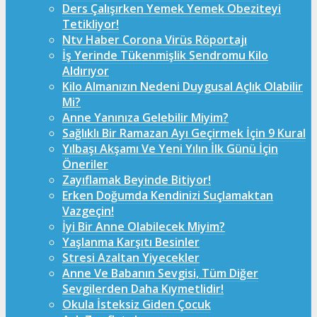
Ders Çalışırken Yemek Yemek Obeziteyi
Tetikliyor!
Ntv Haber Corona Virüs Röportajı
İş Yerinde Tükenmişlik Sendromu Kilo
Aldırıyor
Kilo Almanızın Nedeni Duygusal Açlık Olabilir
Mi?
Anne Yanınıza Gelebilir Miyim?
Sağlıklı Bir Ramazan Ayı Geçirmek İçin 9 Kural
Yılbaşı Akşamı Ve Yeni Yılın İlk Günü İçin
Öneriler
Zayıflamak Beyinde Bitiyor!
Erken Doğumda Kendinizi Suçlamaktan
Vazgeçin!
İyi Bir Anne Olabilecek Miyim?
Yaşlanma Karşıtı Besinler
Stresi Azaltan Yiyecekler
Anne Ve Babanın Sevgisi, Tüm Diğer
Sevgilerden Daha Kıymetlidir!
Okula İsteksiz Giden Çocuk