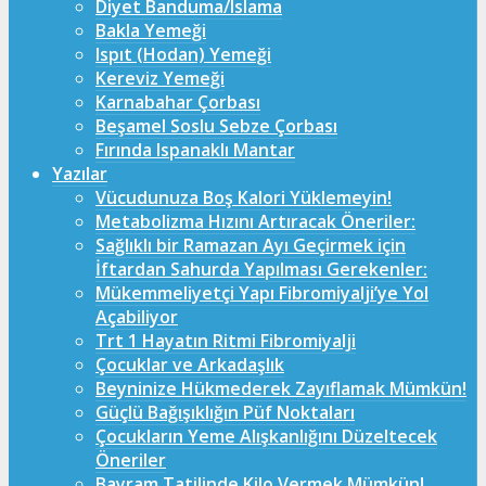
Diyet Banduma/Islama
Bakla Yemeği
Ispıt (Hodan) Yemeği
Kereviz Yemeği
Karnabahar Çorbası
Beşamel Soslu Sebze Çorbası
Fırında Ispanaklı Mantar
Yazılar
Vücudunuza Boş Kalori Yüklemeyin!
Metabolizma Hızını Artıracak Öneriler:
Sağlıklı bir Ramazan Ayı Geçirmek için
İftardan Sahurda Yapılması Gerekenler:
Mükemmeliyetçi Yapı Fibromiyalji’ye Yol
Açabiliyor
Trt 1 Hayatın Ritmi Fibromiyalji
Çocuklar ve Arkadaşlık
Beyninize Hükmederek Zayıflamak Mümkün!
Güçlü Bağışıklığın Püf Noktaları
Çocukların Yeme Alışkanlığını Düzeltecek
Öneriler
Bayram Tatilinde Kilo Vermek Mümkün!