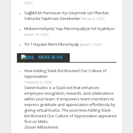
2022
Sağlıklı bir Ramazan Ayı Geçirmek için İftardan
Sahurda Yapılması Gerekenler:
Nisan 4, 2022
Mükemmeliyetçi Yapı Fibromiyalji’ye Yol Açabiliyor
Şubat 16, 2022
Trt 1 Hayatın Ritmi Fibromiyalji
Şubat 7, 2022
MEKS BLOG
How Adding Slack Bot Boosted Our Culture of
Appreciation
Temmuz 3, 2024
Sweet Kudos is a Slack bot that enhances
employee recognition, rewards, and celebrations
within your team. It empowers team members to
express gratitude and appreciation effortlessly by
giving virtual Kudos. The post How Adding Slack
Bot Boosted Our Culture of Appreciation appeared
first on Meks.
Dusan Milovanovic