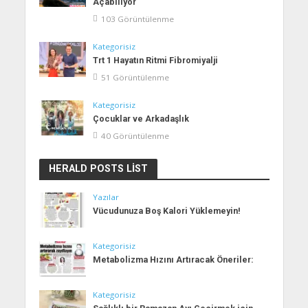
Açabiliyor
103 Görüntülenme
Kategorisiz
Trt 1 Hayatın Ritmi Fibromiyalji
51 Görüntülenme
Kategorisiz
Çocuklar ve Arkadaşlık
40 Görüntülenme
HERALD POSTS LIST
Yazılar
Vücudunuza Boş Kalori Yüklemeyin!
Kategorisiz
Metabolizma Hızını Artıracak Öneriler:
Kategorisiz