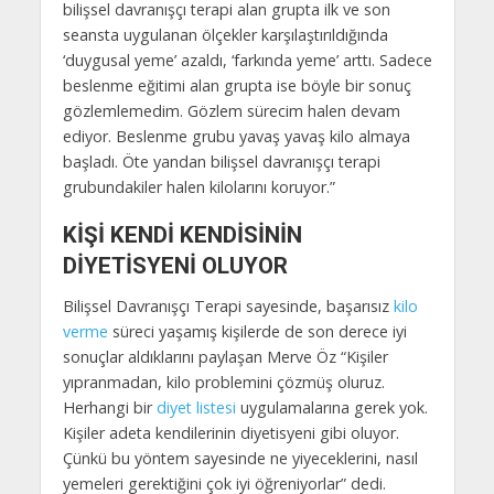
bilişsel davranışçı terapi alan grupta ilk ve son
seansta uygulanan ölçekler karşılaştırıldığında
‘duygusal yeme’ azaldı, ‘farkında yeme’ arttı. Sadece
beslenme eğitimi alan grupta ise böyle bir sonuç
gözlemlemedim. Gözlem sürecim halen devam
ediyor. Beslenme grubu yavaş yavaş kilo almaya
başladı. Öte yandan bilişsel davranışçı terapi
grubundakiler halen kilolarını koruyor.”
KİŞİ KENDİ KENDİSİNİN
DİYETİSYENİ OLUYOR
Bilişsel Davranışçı Terapi sayesinde, başarısız
kilo
verme
süreci yaşamış kişilerde de son derece iyi
sonuçlar aldıklarını paylaşan Merve Öz “Kişiler
yıpranmadan, kilo problemini çözmüş oluruz.
Herhangi bir
diyet listesi
uygulamalarına gerek yok.
Kişiler adeta kendilerinin diyetisyeni gibi oluyor.
Çünkü bu yöntem sayesinde ne yiyeceklerini, nasıl
yemeleri gerektiğini çok iyi öğreniyorlar” dedi.