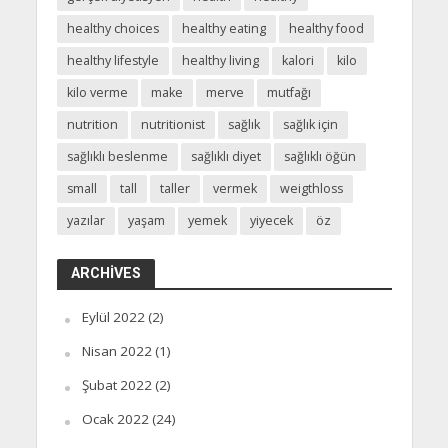
healthy choices
healthy eating
healthy food
healthy lifestyle
healthy living
kalori
kilo
kilo verme
make
merve
mutfağı
nutrition
nutritionist
sağlık
sağlık için
sağlıklı beslenme
sağlıklı diyet
sağlıklı öğün
small
tall
taller
vermek
weigthloss
yazılar
yaşam
yemek
yiyecek
öz
ARCHIVES
Eylül 2022
(2)
Nisan 2022
(1)
Şubat 2022
(2)
Ocak 2022
(24)