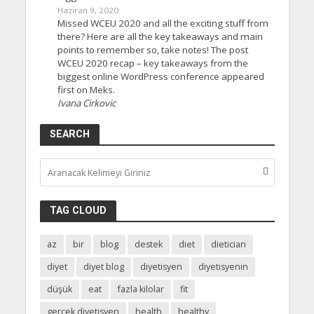
Haziran 9, 2020
Missed WCEU 2020 and all the exciting stuff from
there? Here are all the key takeaways and main
points to remember so, take notes! The post
WCEU 2020 recap – key takeaways from the
biggest online WordPress conference appeared
first on Meks.
Ivana Cirkovic
SEARCH
TAG CLOUD
az
bir
blog
destek
diet
dietician
diyet
diyet blog
diyetisyen
diyetisyenin
düşük
eat
fazla kilolar
fit
gerçek diyetisyen
health
healthy