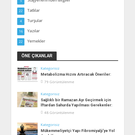
5
Tatlılar
22
Turşular
4
Yazılar
16
Yemekler
22
ÖNE ÇIKANLAR
Kategorisiz
Metabolizma Hızını Artıracak Öneriler:
79 Görüntülenme
Kategorisiz
Sağlıklı bir Ramazan Ayı Geçirmek için
İftardan Sahurda Yapılması Gerekenler:
48 Görüntülenme
Kategorisiz
Mükemmeliyetçi Yapı Fibromiyalji’ye Yol