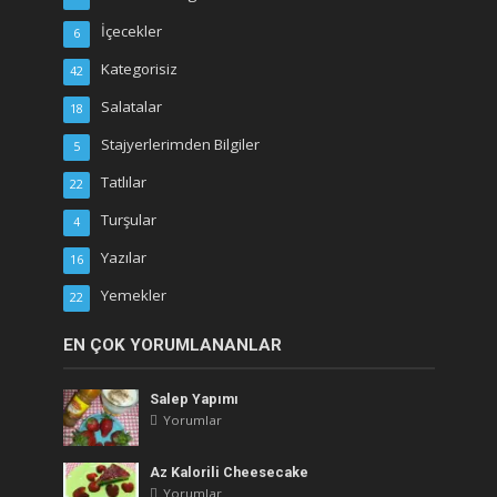
İçecekler
6
Kategorisiz
42
Salatalar
18
Stajyerlerimden Bilgiler
5
Tatlılar
22
Turşular
4
Yazılar
16
Yemekler
22
EN ÇOK YORUMLANANLAR
Salep Yapımı
Yorumlar
Az Kalorili Cheesecake
Yorumlar