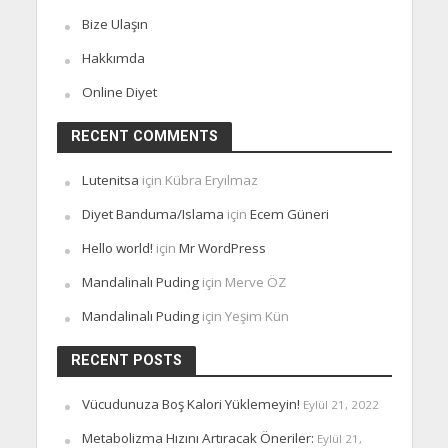
Bize Ulaşın
Hakkımda
Online Diyet
RECENT COMMENTS
Lutenitsa
için
Kübra Eryılmaz
Diyet Banduma/Islama
için
Ecem Güneri
Hello world!
için
Mr WordPress
Mandalinalı Puding
için
Merve ÖZ
Mandalinalı Puding
için
Yeşim Kün
RECENT POSTS
Vücudunuza Boş Kalori Yüklemeyin!
Eylül 21, 2022
Metabolizma Hızını Artıracak Öneriler:
Eylül 21,