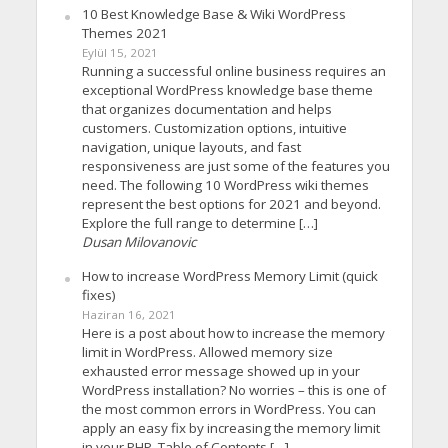
10 Best Knowledge Base & Wiki WordPress
Themes 2021
Eylül 15, 2021
Running a successful online business requires an
exceptional WordPress knowledge base theme
that organizes documentation and helps
customers. Customization options, intuitive
navigation, unique layouts, and fast
responsiveness are just some of the features you
need. The following 10 WordPress wiki themes
represent the best options for 2021 and beyond.
Explore the full range to determine […]
Dusan Milovanovic
How to increase WordPress Memory Limit (quick
fixes)
Haziran 16, 2021
Here is a post about how to increase the memory
limit in WordPress. Allowed memory size
exhausted error message showed up in your
WordPress installation? No worries – this is one of
the most common errors in WordPress. You can
apply an easy fix by increasing the memory limit
in your PHP. Table of Contents […]