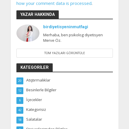
how your comment data is processed
.
YAZAR HAKKINDA
birdiyetisyeninmutfagi
Merhaba, ben psikolog diyetisyen
Merve Öz.
TÜM YAZILARI GÖRÜNTÜLE
KATEGORILER
Atıştırmalıklar
20
Besinlerle Bilgiler
12
İçecekler
6
Kategorisiz
42
Salatalar
18
Stajyerlerimden Bilgiler