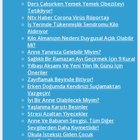
Ders Çalışırken Yemek Yemek Obeziteyi
Tetikliyor!
Ntv Haber Corona Virüs Röportajı
İş Yerinde Tükenmişlik Sendromu Kilo
Aldırıyor
Kilo Almanızın Nedeni Duygusal Açlık Olabilir
Mi?
Anne Yanınıza Gelebilir Miyim?
Sağlıklı Bir Ramazan Ayı Geçirmek İçin 9 Kural
Yılbaşı Akşamı Ve Yeni Yılın İlk Günü İçin
Öneriler
Zayıflamak Beyinde Bitiyor!
Erken Doğumda Kendinizi Suçlamaktan
Vazgeçin!
İyi Bir Anne Olabilecek Miyim?
Yaşlanma Karşıtı Besinler
Stresi Azaltan Yiyecekler
Anne Ve Babanın Sevgisi, Tüm Diğer
Sevgilerden Daha Kıymetlidir!
Okula İsteksiz Giden Çocuk