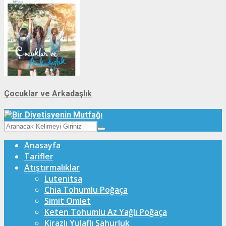
Çocuklar ve Arkadaşlık
Anasayfa
Tarifler
Atıştırmalıklar
Lutenitsa
Chia Tohumlu Poğaça
Simit Omlet
Keten Tohumlu Az Yağlı Poğaça
Kirazlı Yulaflı Sahurluk