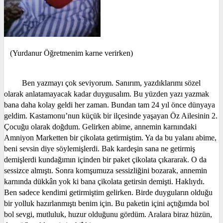
(Yurdanur Öğretmenim karne verirken)
Ben yazmayı çok seviyorum. Sanırım, yazdıklarımı sözel
olarak anlatamayacak kadar duygusalım. Bu yüzden yazı yazmak
bana daha kolay geldi her zaman. Bundan tam 24 yıl önce dünyaya
geldim. Kastamonu’nun küçük bir ilçesinde yaşayan Öz Ailesinin 2.
Çocuğu olarak doğdum. Gelirken abime, annemin karnındaki
Amniyon Marketten bir çikolata getirmiştim. Ya da bu yalanı abime,
beni sevsin diye söylemişlerdi. Bak kardeşin sana ne getirmiş
demişlerdi kundağımın içinden bir paket çikolata çıkararak. O da
sessizce almıştı. Sonra komşumuza sessizliğini bozarak, annemin
karnında dükkân yok ki bana çikolata getirsin demişti. Haklıydı.
Ben sadece kendimi getirmiştim gelirken. Birde duyguların olduğu
bir yolluk hazırlanmıştı benim için. Bu paketin içini açtığımda bol
bol sevgi, mutluluk, huzur olduğunu gördüm. Aralara biraz hüzün,