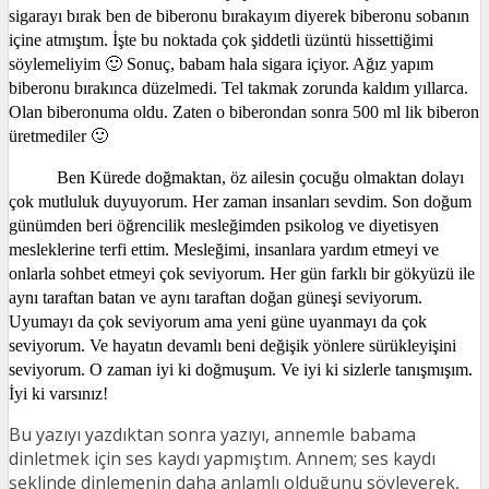
sigarayı bırak ben de biberonu bırakayım diyerek biberonu sobanın
içine atmıştım. İşte bu noktada çok şiddetli üzüntü hissettiğimi
söylemeliyim 🙂
Sonuç, babam hala sigara içiyor. Ağız yapım
biberonu bırakınca düzelmedi. Tel takmak zorunda kaldım yıllarca.
Olan biberonuma oldu. Zaten o biberondan sonra 500 ml lik biberon
üretmediler 🙂
Ben Kürede doğmaktan, öz ailesin çocuğu olmaktan dolayı
çok mutluluk duyuyorum. Her zaman insanları sevdim. Son doğum
günümden beri öğrencilik mesleğimden psikolog ve diyetisyen
mesleklerine terfi ettim. Mesleğimi, insanlara yardım etmeyi ve
onlarla sohbet etmeyi çok seviyorum. Her gün farklı bir gökyüzü ile
aynı taraftan batan ve aynı taraftan doğan güneşi seviyorum.
Uyumayı da çok seviyorum ama yeni güne uyanmayı da çok
seviyorum. Ve hayatın devamlı beni değişik yönlere sürükleyişini
seviyorum. O zaman iyi ki doğmuşum. Ve iyi ki sizlerle tanışmışım.
İyi ki varsınız!
Bu yazıyı yazdıktan sonra yazıyı, annemle babama
dinletmek için ses kaydı yapmıştım. Annem; ses kaydı
şeklinde dinlemenin daha anlamlı olduğunu söyleyerek,