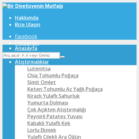
Hakkımda
Bize Ulaşın
Facebook
Instagram
Anasayfa
Tarifler
Atıştırmalıklar
Lutenitsa
Chia Tohumlu Poğaça
Simit Omlet
Keten Tohumlu Az Yağlı Poğaça
Kirazlı Yulaflı Sahurluk
Yumurta Dolması
Çok Açıktım Atıştırmalığı
Peynirli Patates Yuvası
Kabaklı Yulaflı Kek
Lorlu Ekmek
Yulaflı Çilekli Ara Öğün