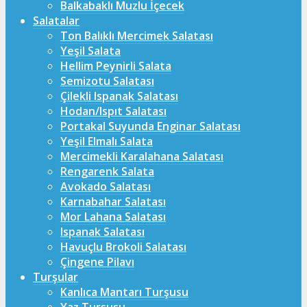
Balkabaklı Muzlu İçecek
Salatalar
Ton Balıklı Mercimek Salatası
Yeşil Salata
Hellim Peynirli Salata
Semizotu Salatası
Çilekli Ispanak Salatası
Hodan/Ispıt Salatası
Portakal Suyunda Enginar Salatası
Yeşil Elmalı Salata
Mercimekli Karalahana Salatası
Rengarenk Salata
Avokado Salatası
Karnabahar Salatası
Mor Lahana Salatası
Ispanak Salatası
Havuçlu Brokoli Salatası
Çingene Pilavı
Turşular
Kanlıca Mantarı Turşusu