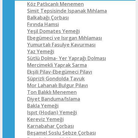
Köz Patlıcanlı Menemen
Simit Tepsisinde Ispanak Mıhlama
Balkabağı Çorbası
Fırında Hamsi
Yeşil Domates Yemeği
Ebegümeci ve Isırgan Mıhlaması
Yumurtalı Fasulye Kavurması
Yaz Yemeği
Sütlü Dolma- Yer Yaprağı Dolması
Mercimekli Yaprak Sarma
Ekşili Pilav-Ebegümeci Pilavı
Süprizli Gondolda Tavuk
Mor Lahanalı Bulgur Pilavı
Ton Balıklı Menemen
Diyet Banduma/Islama
Bakla Yemeği
Ispıt (Hodan) Yemeği
Kereviz Yemeği
Karnabahar Çorbası
Beşamel Soslu Sebze Çorbası