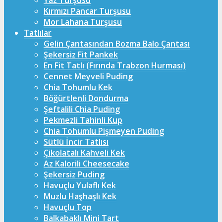
Yaz Turşusu
Kırmızı Pancar Turşusu
Mor Lahana Turşusu
Tatlılar
Gelin Çantasından Bozma Balo Çantası
Şekersiz Fit Pankek
En Fit Tatlı (Fırında Trabzon Hurması)
Cennet Meyveli Puding
Chia Tohumlu Kek
Böğürtlenli Dondurma
Şeftalili Chia Puding
Pekmezli Tahinli Kup
Chia Tohumlu Pişmeyen Puding
Sütlü İncir Tatlısı
Çikolatalı Kahveli Kek
Az Kalorili Cheesecake
Şekersiz Puding
Havuçlu Yulaflı Kek
Muzlu Haşhaşlı Kek
Havuçlu Top
Balkabaklı Mini Tart