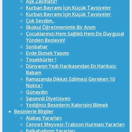
Aşk Zayıflatır!
Kurban Bayramı İçin Küçük Tavsiyeler
Kurban Bayramı İçin Küçük Tavsiyeler
Çok Sevdim..
İlkokul Öğretmenimle Bir Anım
Çocuklarınızı Hem Sağlıklı Hem De Duygusal
Yönden Besleyin!
Sonbahar
Evde Ekmek Yapımı
Teşekkürler !
Dünyanın Yedi Harikasından En Harikası:
Babam
Ramazanda Dikkat Edilmesi Gereken 10
Nokta !
Günaydın
Şıpsevdi Diyetisyen
Yediğiniz Besinlerin Kalorisini Bilmek
Besinlerle Bilgiler
Alabaş Yararları
Cennet Meyvesi-Trabzon Hurması Yararları
Balkabağının Yararları