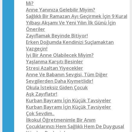
Mi?
Anne Yanınıza Gelebilir Miyim?
Sağlıklı Bir Ramazan Ayı Geçirmek İçin 9 Kural
Yılbaşı Akşamı Ve Yeni Yılın İlk Günü İçin
Öneriler
Zayıflamak Beyinde Bitiyor!
Erken Doğumda Kendinizi Suçlamaktan
Vazgeçin!
İyi Bir Anne Olabilecek Miyim?
Yaşlanma Karşıtı Besinler
Stresi Azaltan Yiyecekler
Anne Ve Babanın Sevgisi, Tüm Diğer
Sevgilerden Daha Kıymetlidir!
Okula İsteksiz Giden Çocuk
Aşk Zayıflatır!
Kurban Bayramı İçin Küçük Tavsiyeler
Kurban Bayramı İçin Küçük Tavsiyeler
Çok Sevdim..
İlkokul Öğretmenimle Bir Anım
Çocuklarınızı Hem Sağlıklı Hem De Duygusal