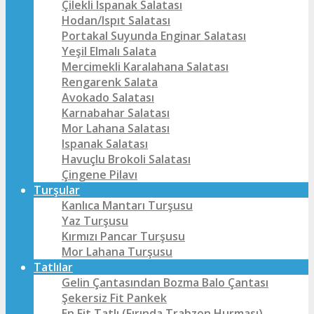
Çilekli Ispanak Salatası
Hodan/Ispıt Salatası
Portakal Suyunda Enginar Salatası
Yeşil Elmalı Salata
Mercimekli Karalahana Salatası
Rengarenk Salata
Avokado Salatası
Karnabahar Salatası
Mor Lahana Salatası
Ispanak Salatası
Havuçlu Brokoli Salatası
Çingene Pilavı
Turşular
Kanlıca Mantarı Turşusu
Yaz Turşusu
Kırmızı Pancar Turşusu
Mor Lahana Turşusu
Tatlılar
Gelin Çantasından Bozma Balo Çantası
Şekersiz Fit Pankek
En Fit Tatlı (Fırında Trabzon Hurması)