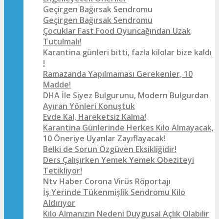
Geçirgen Bağırsak Sendromu
Geçirgen Bağırsak Sendromu
Çocuklar Fast Food Oyuncağından Uzak
Tutulmalı!
Karantina günleri bitti, fazla kilolar bize kaldı
!
Ramazanda Yapılmaması Gerekenler, 10
Madde!
DHA İle Siyez Bulgurunu, Modern Bulgurdan
Ayıran Yönleri Konuştuk
Evde Kal, Hareketsiz Kalma!
Karantina Günlerinde Herkes Kilo Almayacak,
10 Öneriye Uyanlar Zayıflayacak!
Belki de Sorun Özgüven Eksikliğidir!
Ders Çalışırken Yemek Yemek Obeziteyi
Tetikliyor!
Ntv Haber Corona Virüs Röportajı
İş Yerinde Tükenmişlik Sendromu Kilo
Aldırıyor
Kilo Almanızın Nedeni Duygusal Açlık Olabilir