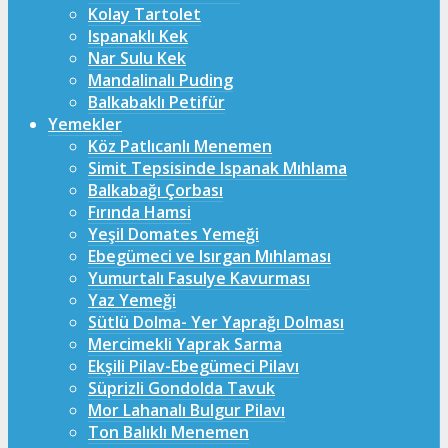
Kolay Tartolet
Ispanaklı Kek
Nar Sulu Kek
Mandalinalı Puding
Balkabaklı Petifür
Yemekler
Köz Patlıcanlı Menemen
Simit Tepsisinde Ispanak Mıhlama
Balkabağı Çorbası
Fırında Hamsi
Yeşil Domates Yemeği
Ebegümeci ve Isırgan Mıhlaması
Yumurtalı Fasulye Kavurması
Yaz Yemeği
Sütlü Dolma- Yer Yaprağı Dolması
Mercimekli Yaprak Sarma
Ekşili Pilav-Ebegümeci Pilavı
Süprizli Gondolda Tavuk
Mor Lahanalı Bulgur Pilavı
Ton Balıklı Menemen