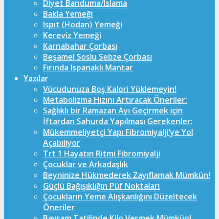
Diyet Banduma/Islama
Bakla Yemeği
Ispıt (Hodan) Yemeği
Kereviz Yemeği
Karnabahar Çorbası
Beşamel Soslu Sebze Çorbası
Fırında Ispanaklı Mantar
Yazılar
Vücudunuza Boş Kalori Yüklemeyin!
Metabolizma Hızını Artıracak Öneriler:
Sağlıklı bir Ramazan Ayı Geçirmek için
İftardan Sahurda Yapılması Gerekenler:
Mükemmeliyetçi Yapı Fibromiyalji’ye Yol
Açabiliyor
Trt 1 Hayatın Ritmi Fibromiyalji
Çocuklar ve Arkadaşlık
Beyninize Hükmederek Zayıflamak Mümkün!
Güçlü Bağışıklığın Püf Noktaları
Çocukların Yeme Alışkanlığını Düzeltecek
Öneriler
Bayram Tatilinde Kilo Vermek Mümkün!