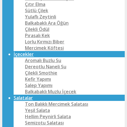
Çıtır Elma
Sütlü Çilek
Yulaflı Zeytinli
Balkabaklı Ara Öğün
Çilekli Ödül
Pırasalı Kek
Lorlu Kırmızı Biber
Mercimek Köftesi
İçecekler
Aromalı Buzlu Su
Dereotlu Naneli Su
Çilekli Smothie
Kefir Yapımı
Salep Yapımı
Balkabaklı Muzlu İçecek
Salatalar
Ton Balıklı Mercimek Salatası
Yeşil Salata
Hellim Peynirli Salata
Semizotu Salatası