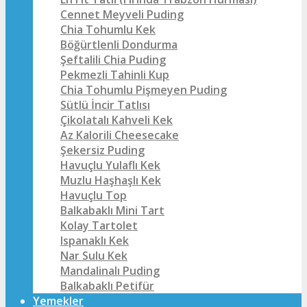
Cennet Meyveli Puding
Chia Tohumlu Kek
Böğürtlenli Dondurma
Şeftalili Chia Puding
Pekmezli Tahinli Kup
Chia Tohumlu Pişmeyen Puding
Sütlü İncir Tatlısı
Çikolatalı Kahveli Kek
Az Kalorili Cheesecake
Şekersiz Puding
Havuçlu Yulaflı Kek
Muzlu Haşhaşlı Kek
Havuçlu Top
Balkabaklı Mini Tart
Kolay Tartolet
Ispanaklı Kek
Nar Sulu Kek
Mandalinalı Puding
Balkabaklı Petifür
Yemekler