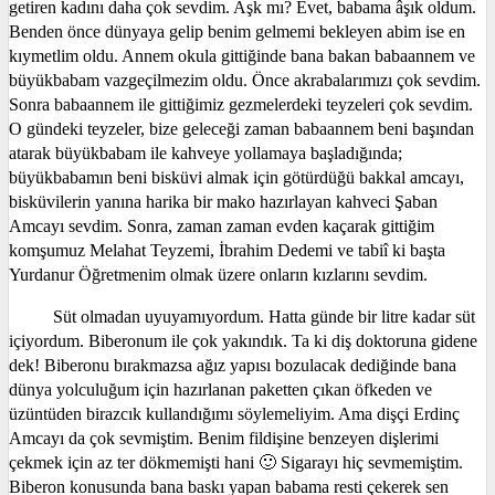
getiren kadını daha çok sevdim. Aşk mı? Evet, babama âşık oldum.
Benden önce dünyaya gelip benim gelmemi bekleyen abim ise en
kıymetlim oldu. Annem okula gittiğinde bana bakan babaannem ve
büyükbabam vazgeçilmezim oldu. Önce akrabalarımızı çok sevdim.
Sonra babaannem ile gittiğimiz gezmelerdeki teyzeleri çok sevdim.
O gündeki teyzeler, bize geleceği zaman babaannem beni başından
atarak büyükbabam ile kahveye yollamaya başladığında;
büyükbabamın beni bisküvi almak için götürdüğü bakkal amcayı,
bisküvilerin yanına harika bir mako hazırlayan kahveci Şaban
Amcayı sevdim. Sonra, zaman zaman evden kaçarak gittiğim
komşumuz Melahat Teyzemi, İbrahim Dedemi ve tabiî ki başta
Yurdanur Öğretmenim olmak üzere onların kızlarını sevdim.
Süt olmadan uyuyamıyordum. Hatta günde bir litre kadar süt
içiyordum. Biberonum ile çok yakındık. Ta ki diş doktoruna gidene
dek! Biberonu bırakmazsa ağız yapısı bozulacak dediğinde bana
dünya yolculuğum için hazırlanan paketten çıkan öfkeden ve
üzüntüden birazcık kullandığımı söylemeliyim. Ama dişçi Erdinç
Amcayı da çok sevmiştim. Benim fildişine benzeyen dişlerimi
çekmek için az ter dökmemişti hani 🙂
Sigarayı hiç sevmemiştim.
Biberon konusunda bana baskı yapan babama resti çekerek sen