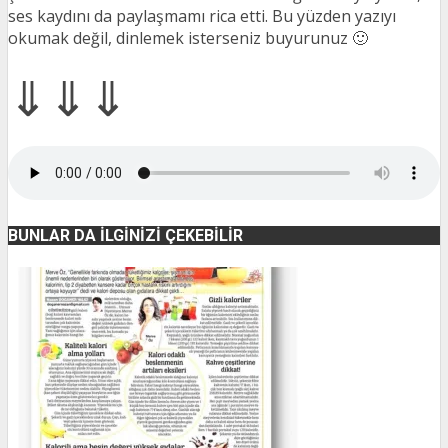
ses kaydını da paylaşmamı rica etti. Bu yüzden yazıyı
okumak değil, dinlemek isterseniz buyurunuz 🙂
⇓
⇓
⇓
BUNLAR DA İLGINIZI ÇEKEBILIR