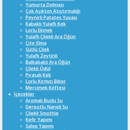
Yumurta Dolması
Çok Açıktım Atıştırmalığı
Peynirli Patates Yuvası
Kabaklı Yulaflı Kek
Lorlu Ekmek
Yulaflı Çilekli Ara Öğün
Çıtır Elma
Sütlü Çilek
Yulaflı Zeytinli
Balkabaklı Ara Öğün
Çilekli Ödül
Pırasalı Kek
Lorlu Kırmızı Biber
Mercimek Köftesi
İçecekler
Aromalı Buzlu Su
Dereotlu Naneli Su
Çilekli Smothie
Kefir Yapımı
Salep Yapımı