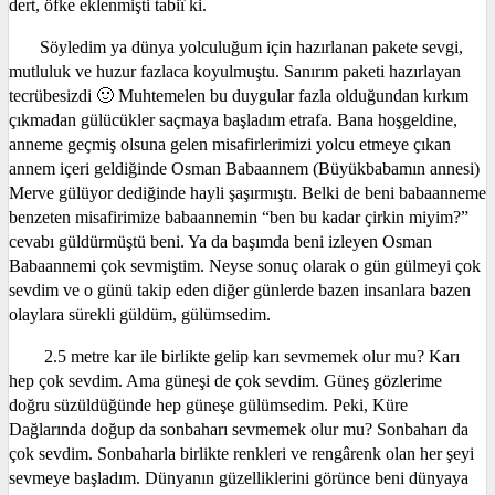
dert, öfke eklenmişti tabiî ki.
Söyledim ya dünya yolculuğum için hazırlanan pakete sevgi,
mutluluk ve huzur fazlaca koyulmuştu. Sanırım paketi hazırlayan
tecrübesizdi 🙂
Muhtemelen bu duygular fazla olduğundan kırkım
çıkmadan gülücükler saçmaya başladım etrafa. Bana hoşgeldine,
anneme geçmiş olsuna gelen misafirlerimizi yolcu etmeye çıkan
annem içeri geldiğinde Osman Babaannem (Büyükbabamın annesi)
Merve gülüyor dediğinde hayli şaşırmıştı. Belki de beni babaanneme
benzeten misafirimize babaannemin “ben bu kadar çirkin miyim?”
cevabı güldürmüştü beni. Ya da başımda beni izleyen Osman
Babaannemi çok sevmiştim. Neyse sonuç olarak o gün gülmeyi çok
sevdim ve o günü takip eden diğer günlerde bazen insanlara bazen
olaylara sürekli güldüm, gülümsedim.
2.5 metre kar ile birlikte gelip karı sevmemek olur mu? Karı
hep çok sevdim. Ama güneşi de çok sevdim. Güneş gözlerime
doğru süzüldüğünde hep güneşe gülümsedim. Peki, Küre
Dağlarında doğup da sonbaharı sevmemek olur mu? Sonbaharı da
çok sevdim. Sonbaharla birlikte renkleri ve rengârenk olan her şeyi
sevmeye başladım. Dünyanın güzelliklerini görünce beni dünyaya