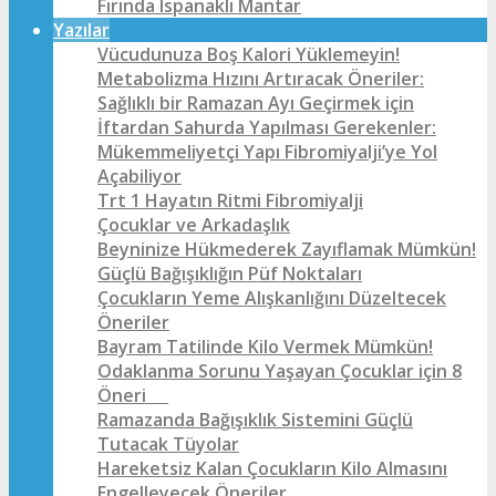
Fırında Ispanaklı Mantar
Yazılar
Vücudunuza Boş Kalori Yüklemeyin!
Metabolizma Hızını Artıracak Öneriler:
Sağlıklı bir Ramazan Ayı Geçirmek için
İftardan Sahurda Yapılması Gerekenler:
Mükemmeliyetçi Yapı Fibromiyalji’ye Yol
Açabiliyor
Trt 1 Hayatın Ritmi Fibromiyalji
Çocuklar ve Arkadaşlık
Beyninize Hükmederek Zayıflamak Mümkün!
Güçlü Bağışıklığın Püf Noktaları
Çocukların Yeme Alışkanlığını Düzeltecek
Öneriler
Bayram Tatilinde Kilo Vermek Mümkün!
Odaklanma Sorunu Yaşayan Çocuklar için 8
Öneri
Ramazanda Bağışıklık Sistemini Güçlü
Tutacak Tüyolar
Hareketsiz Kalan Çocukların Kilo Almasını
Engelleyecek Öneriler