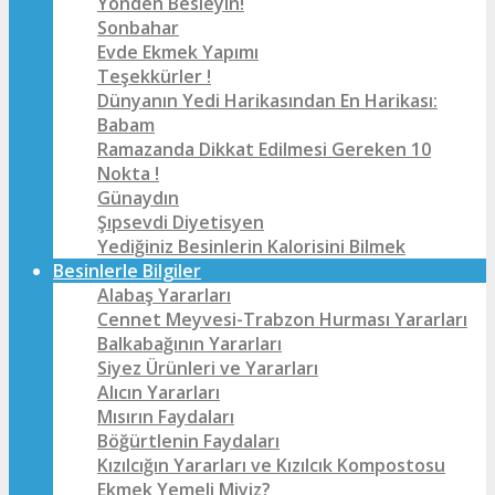
Yönden Besleyin!
Sonbahar
Evde Ekmek Yapımı
Teşekkürler !
Dünyanın Yedi Harikasından En Harikası:
Babam
Ramazanda Dikkat Edilmesi Gereken 10
Nokta !
Günaydın
Şıpsevdi Diyetisyen
Yediğiniz Besinlerin Kalorisini Bilmek
Besinlerle Bilgiler
Alabaş Yararları
Cennet Meyvesi-Trabzon Hurması Yararları
Balkabağının Yararları
Siyez Ürünleri ve Yararları
Alıcın Yararları
Mısırın Faydaları
Böğürtlenin Faydaları
Kızılcığın Yararları ve Kızılcık Kompostosu
Ekmek Yemeli Miyiz?