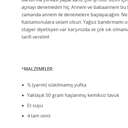
açmayı denemedim hiç. Annem ve babaannem bu ko
zamanda annem ile denemelere başlayacağım. Ne
Kastamonulara selam olsun. Yağsız bandırmamı olur
stajyer diyetisyen var karşınızda ve çok sık olmam
tarifi verelim!
*
MALZEMELER:
½ (yarım) ıslatılmamış yufka
Yaklaşık 50 gram haşlanmış kemiksiz tavuk
Et suyu
4 tam ceviz