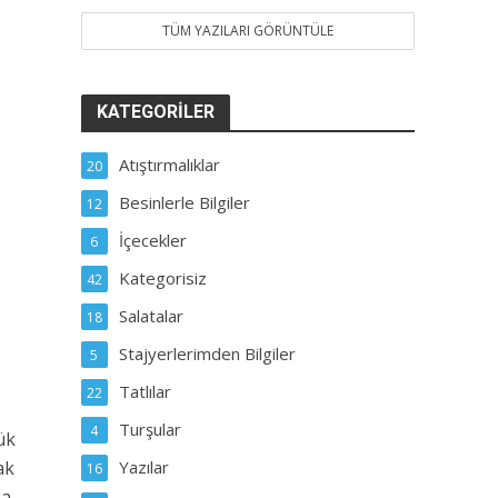
TÜM YAZILARI GÖRÜNTÜLE
KATEGORILER
Atıştırmalıklar
20
Besinlerle Bilgiler
12
İçecekler
6
Kategorisiz
42
Salatalar
18
Stajyerlerimden Bilgiler
5
Tatlılar
22
Turşular
4
ük
ak
Yazılar
16
ka