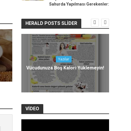
Sahurda Yapılması Gerekenler:
HERALD POSTS SLIDER
Yazılar
M
lji
Vücudunuza Boş Kalori Yüklemeyin!
VIDEO