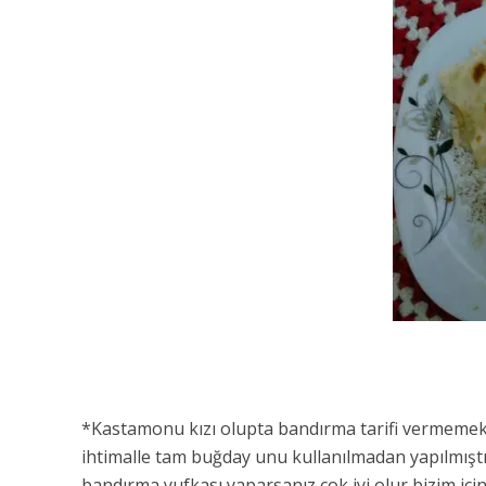
*Kastamonu kızı olupta bandırma tarifi vermemek 
ihtimalle tam buğday unu kullanılmadan yapılmışt
bandırma yufkası yaparsanız çok iyi olur bizim i