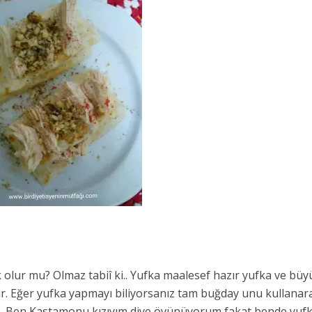
olur mu? Olmaz tabiî ki.. Yufka maalesef hazır yufka ve büy
ır. Eğer yufka yapmayı biliyorsanız tam buğday unu kullanar
çin. Ben Kastamonu kızıyım diye övünüyorum fakat bende yuf