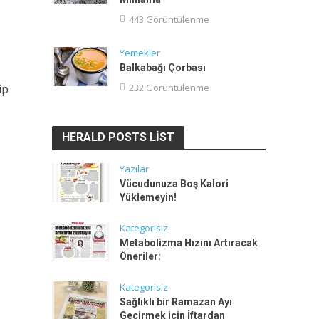
443 Görüntülenme
Yemekler
Balkabağı Çorbası
ip
232 Görüntülenme
HERALD POSTS LIST
Yazılar
Vücudunuza Boş Kalori
Yüklemeyin!
Kategorisiz
Metabolizma Hızını Artıracak
Öneriler:
Kategorisiz
Sağlıklı bir Ramazan Ayı
Geçirmek için İftardan