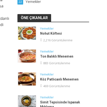
Yemekler
22
sa
ÖNE ÇIKANLAR
cdanlı
di
Yemekler
Nohut Köftesi
2,216 Görüntülenme
Yemekler
Ton Balıklı Menemen
883 Görüntülenme
Yemekler
Köz Patlıcanlı Menemen
469 Görüntülenme
Yemekler
Simit Tepsisinde Ispanak
Mıhlama