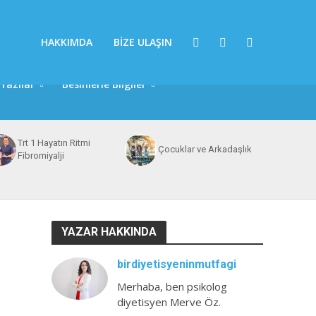
HAKKIMDA
BIZE ULAŞIN
Yazılar
Besinlerle Bilgiler
Trt 1 Hayatın Ritmi
Çocuklar ve Arkadaşlık
Fibromiyalji
YAZAR HAKKINDA
birdiyetisyeninmutfagi
Merhaba, ben psikolog
diyetisyen Merve Öz.