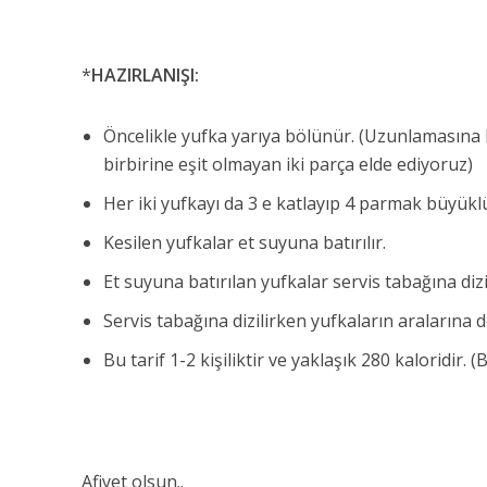
*
HAZIRLANIŞI:
Öncelikle yufka yarıya bölünür. (Uzunlamasına
birbirine eşit olmayan iki parça elde ediyoruz)
Her iki yufkayı da 3 e katlayıp 4 parmak büyük
Kesilen yufkalar et suyuna batırılır.
Et suyuna batırılan yufkalar servis tabağına dizi
Servis tabağına dizilirken yufkaların aralarına 
Bu tarif 1-2 kişiliktir ve yaklaşık 280 kaloridir. (Bi
Afiyet olsun..