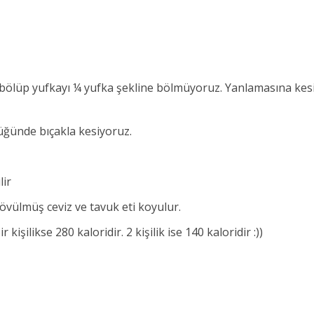
 bölüp yufkayı ¼ yufka şekline bölmüyoruz. Yanlamasına kes
lüğünde bıçakla kesiyoruz.
lir
dövülmüş ceviz ve tavuk eti koyulur.
r kişilikse 280 kaloridir. 2 kişilik ise 140 kaloridir :))