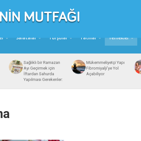
er
Salatalar
Turşular
Tatlılar
Yemekler
Sağlıklı bir Ramazan
Mükemmeliyetçi Yapı
Ayı Geçirmek için
Fibromiyalji’ye Yol
İftardan Sahurda
Açabiliyor
Yapılması Gerekenler:
ma