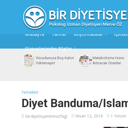
Anasayfa
Tarifler
Atıştırmalıklar
İçecekl
Stajyerlerimden Bilgiler
Vücudunuza Boş Kalori
Metabolizma Hızını
Yüklemeyin!
Artıracak Öneriler:
Yemekler
Diyet Banduma/Isla
birdiyetisyeninmutfagi
Nisan 12, 2016
1 Yorum