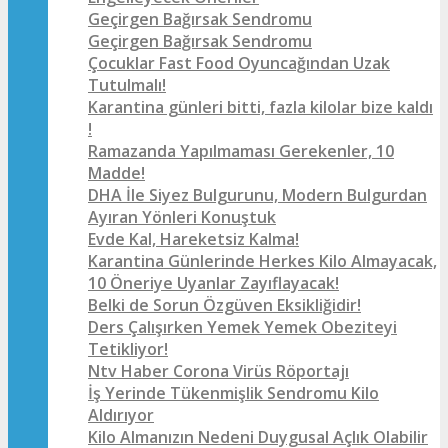
Geçirgen Bağırsak Sendromu
Geçirgen Bağırsak Sendromu
Çocuklar Fast Food Oyuncağından Uzak
Tutulmalı!
Karantina günleri bitti, fazla kilolar bize kaldı
!
Ramazanda Yapılmaması Gerekenler, 10
Madde!
DHA İle Siyez Bulgurunu, Modern Bulgurdan
Ayıran Yönleri Konuştuk
Evde Kal, Hareketsiz Kalma!
Karantina Günlerinde Herkes Kilo Almayacak,
10 Öneriye Uyanlar Zayıflayacak!
Belki de Sorun Özgüven Eksikliğidir!
Ders Çalışırken Yemek Yemek Obeziteyi
Tetikliyor!
Ntv Haber Corona Virüs Röportajı
İş Yerinde Tükenmişlik Sendromu Kilo
Aldırıyor
Kilo Almanızın Nedeni Duygusal Açlık Olabilir