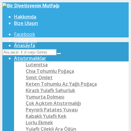
Hakkımda
Bize Ulaşın
Facebook
Instagram
Anasayfa
Tarifler
Atıştırmalıklar
Lutenitsa
Chia Tohumlu Poğaça
Simit Omlet
Keten Tohumlu Az Yağlı Poğaça
Kirazlı Yulaflı Sahurluk
Yumurta Dolması
Çok Açıktım Atıştırmalığı
Peynirli Patates Yuvası
Kabaklı Yulaflı Kek
Lorlu Ekmek
Yulaflı Çilekli Ara Öğün