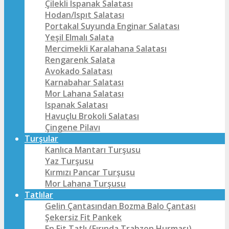
Çilekli Ispanak Salatası
Hodan/Ispıt Salatası
Portakal Suyunda Enginar Salatası
Yeşil Elmalı Salata
Mercimekli Karalahana Salatası
Rengarenk Salata
Avokado Salatası
Karnabahar Salatası
Mor Lahana Salatası
Ispanak Salatası
Havuçlu Brokoli Salatası
Çingene Pilavı
Turşular
Kanlıca Mantarı Turşusu
Yaz Turşusu
Kırmızı Pancar Turşusu
Mor Lahana Turşusu
Tatlılar
Gelin Çantasından Bozma Balo Çantası
Şekersiz Fit Pankek
En Fit Tatlı (Fırında Trabzon Hurması)