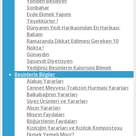
Yönden Besleyin!
Sonbahar
Evde Ekmek Yapımı
Teşekkürler !
Dünyanın Yedi Harikasından En Harikası:
Babam
Ramazanda Dikkat Edilmesi Gereken 10
Nokta !
Günaydın
Şıpsevdi Diyetisyen
Yediğiniz Besinlerin Kalorisini Bilmek
Besinlerle Bilgiler
Alabaş Yararları
Cennet Meyvesi-Trabzon Hurması Yararları
Balkabağının Yararları
Siyez Ürünleri ve Yararları
Alıcın Yararları
Mısırın Faydaları
Böğürtlenin Faydaları
Kızılcığın Yararları ve Kızılcık Kompostosu
Ekmek Yemeli Miyiz?