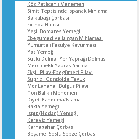
Köz Patlıcanlı Menemen
Simit Tepsisinde Ispanak Mıhlama
Balkabağı Çorbası
Fırında Hamsi
Yeşil Domates Yemeği
Ebegümeci ve Isırgan Mıhlaması
Yumurtalı Fasulye Kavurması
Yaz Yemeği
Sütlü Dolma- Yer Yaprağı Dolması
Mercimekli Yaprak Sarma
Ekşili Pilav-Ebegümeci Pilavı
Süprizli Gondolda Tavuk
Mor Lahanalı Bulgur Pilavı
Ton Balıklı Menemen
Diyet Banduma/Islama
Bakla Yemeği
Ispıt (Hodan) Yemeği
Kereviz Yemeği
Karnabahar Çorbası
Beşamel Soslu Sebze Çorbası