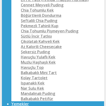
Cennet Meyveli Puding
Chia Tohumlu Kek
Böğürtlenli Dondurma
Şeftalili Chia Puding
Pekmezli Tahinli Kup
Chia Tohumlu Pişmeyen Puding
Sütlü İncir Tatlısı
Çikolatalı Kahveli Kek
Az Kalorili Cheesecake
Şekersiz Puding
Havuçlu Yulaflı Kek
Muzlu Haşhaşlı Kek
Havuçlu Top
Balkabaklı Mini Tart
Kolay Tartolet
Ispanaklı Kek
Nar Sulu Kek
Mandalinalı Puding
Balkabaklı Petifür
Yemekler