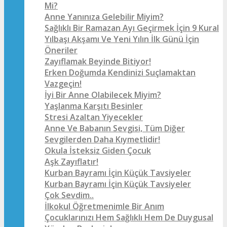
Mi?
Anne Yanınıza Gelebilir Miyim?
Sağlıklı Bir Ramazan Ayı Geçirmek İçin 9 Kural
Yılbaşı Akşamı Ve Yeni Yılın İlk Günü İçin
Öneriler
Zayıflamak Beyinde Bitiyor!
Erken Doğumda Kendinizi Suçlamaktan
Vazgeçin!
İyi Bir Anne Olabilecek Miyim?
Yaşlanma Karşıtı Besinler
Stresi Azaltan Yiyecekler
Anne Ve Babanın Sevgisi, Tüm Diğer
Sevgilerden Daha Kıymetlidir!
Okula İsteksiz Giden Çocuk
Aşk Zayıflatır!
Kurban Bayramı İçin Küçük Tavsiyeler
Kurban Bayramı İçin Küçük Tavsiyeler
Çok Sevdim..
İlkokul Öğretmenimle Bir Anım
Çocuklarınızı Hem Sağlıklı Hem De Duygusal