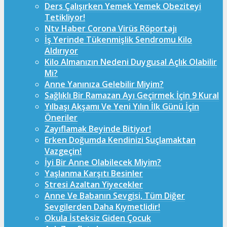
Ders Çalışırken Yemek Yemek Obeziteyi
Tetikliyor!
Ntv Haber Corona Virüs Röportajı
İş Yerinde Tükenmişlik Sendromu Kilo
Aldırıyor
Kilo Almanızın Nedeni Duygusal Açlık Olabilir
Mi?
Anne Yanınıza Gelebilir Miyim?
Sağlıklı Bir Ramazan Ayı Geçirmek İçin 9 Kural
Yılbaşı Akşamı Ve Yeni Yılın İlk Günü İçin
Öneriler
Zayıflamak Beyinde Bitiyor!
Erken Doğumda Kendinizi Suçlamaktan
Vazgeçin!
İyi Bir Anne Olabilecek Miyim?
Yaşlanma Karşıtı Besinler
Stresi Azaltan Yiyecekler
Anne Ve Babanın Sevgisi, Tüm Diğer
Sevgilerden Daha Kıymetlidir!
Okula İsteksiz Giden Çocuk