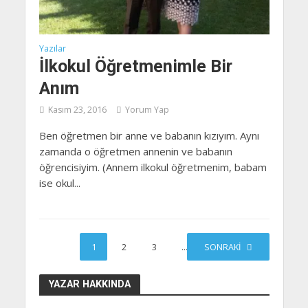
Yazılar
İlkokul Öğretmenimle Bir
Anım
Kasım 23, 2016
Yorum Yap
Ben öğretmen bir anne ve babanın kızıyım. Aynı
zamanda o öğretmen annenin ve babanın
öğrencisiyim. (Annem ilkokul öğretmenim, babam
ise okul...
1
2
3
…
SONRAKI
10
YAZAR HAKKINDA