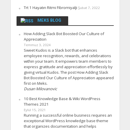
Trt 1 Hayatın Ritmi Fibromiyalji
Şubat 7, 2022
MEKS BLOG
How Adding Slack Bot Boosted Our Culture of
Appreciation
Temmuz 3, 2024
Sweet Kudos is a Slack bot that enhances
employee recognition, rewards, and celebrations
within your team. It empowers team members to
express gratitude and appreciation effortlessly by
giving virtual Kudos. The post How Adding Slack
Bot Boosted Our Culture of Appreciation appeared
first on Meks.
Dusan Milovanovic
10 Best Knowledge Base & Wiki WordPress
Themes 2021
Eylül 15, 2021
Running a successful online business requires an
exceptional WordPress knowledge base theme
that organizes documentation and helps