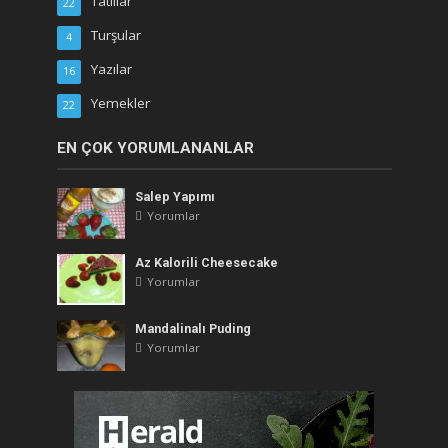
Tatlılar
22
Turşular
4
Yazılar
16
Yemekler
22
EN ÇOK YORUMLANANLAR
Salep Yapımı
Yorumlar
Az Kalorili Cheesecake
Yorumlar
Mandalinalı Puding
Yorumlar