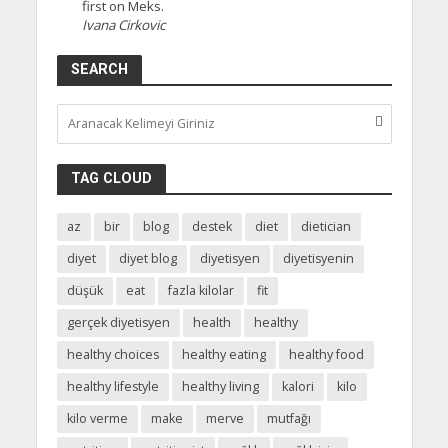
first on Meks.
Ivana Cirkovic
SEARCH
TAG CLOUD
az
bir
blog
destek
diet
dietician
diyet
diyet blog
diyetisyen
diyetisyenin
düşük
eat
fazla kilolar
fit
gerçek diyetisyen
health
healthy
healthy choices
healthy eating
healthy food
healthy lifestyle
healthy living
kalori
kilo
kilo verme
make
merve
mutfağı