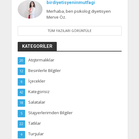
birdiyetisyeninmutfagi
Merhaba, ben psikolog diyetisyen
Merve Öz.
TÜM YAZILARI GÖRÜNTÜLE
KATEGORILER
Atıştırmalıklar
20
Besinlerle Bilgiler
12
İçecekler
6
Kategorisiz
42
Salatalar
18
Stajyerlerimden Bilgiler
5
Tatlılar
22
Turşular
4