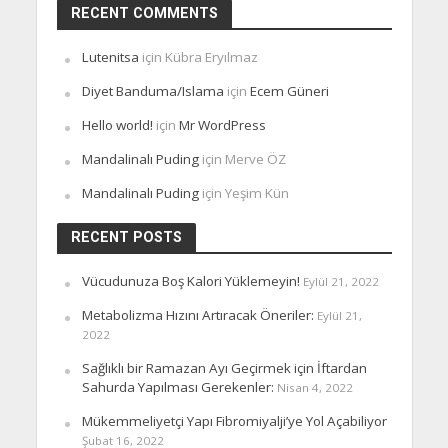
RECENT COMMENTS
Lutenitsa
için
Kübra Eryılmaz
Diyet Banduma/Islama
için
Ecem Güneri
Hello world!
için
Mr WordPress
Mandalinalı Puding
için
Merve ÖZ
Mandalinalı Puding
için
Yeşim Kün
RECENT POSTS
Vücudunuza Boş Kalori Yüklemeyin!
Eylül 21, 2022
Metabolizma Hızını Artıracak Öneriler:
Eylül 21,
2022
Sağlıklı bir Ramazan Ayı Geçirmek için İftardan
Sahurda Yapılması Gerekenler:
Nisan 4, 2022
Mükemmeliyetçi Yapı Fibromiyalji’ye Yol Açabiliyor
Şubat 16, 2022