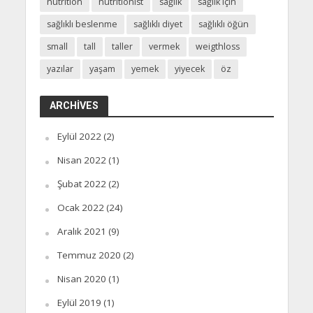
nutrition
nutritionist
sağlık
sağlık için
sağlıklı beslenme
sağlıklı diyet
sağlıklı öğün
small
tall
taller
vermek
weigthloss
yazılar
yaşam
yemek
yiyecek
öz
ARCHIVES
Eylül 2022
(2)
Nisan 2022
(1)
Şubat 2022
(2)
Ocak 2022
(24)
Aralık 2021
(9)
Temmuz 2020
(2)
Nisan 2020
(1)
Eylül 2019
(1)