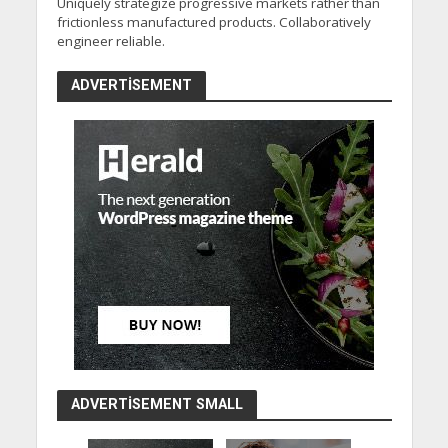
Uniquely strategize progressive markets rather than
frictionless manufactured products. Collaboratively
engineer reliable.
ADVERTISEMENT
ADVERTISEMENT SMALL