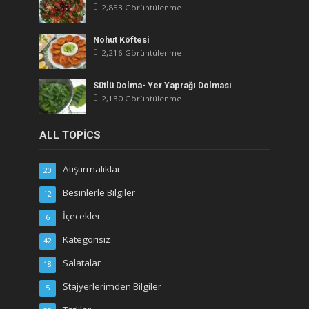
2,853 Görüntülenme
Nohut Köftesi
2,216 Görüntülenme
Sütlü Dolma- Yer Yaprağı Dolması
2,130 Görüntülenme
ALL TOPICS
Atıştırmalıklar
20
Besinlerle Bilgiler
12
İçecekler
6
Kategorisiz
42
Salatalar
18
Stajyerlerimden Bilgiler
5