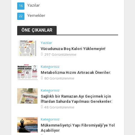
Yazılar
16
Yemekler
22
ÖNE ÇIKANLAR
Yazılar
Vücudunuza Boş Kalori Yüklemeyin!
297 Görüntülenme
Kategorisiz
Metabolizma Hızını Artıracak Öneriler:
80 Görüntülenme
Kategorisiz
Sağlıklı bir Ramazan Ayı Geçirmek için
İftardan Sahurda Yapılması Gerekenler:
48 Görüntülenme
Kategorisiz
Mükemmeliyetçi Yapı Fibromiyalji’ye Yol
Açabiliyor