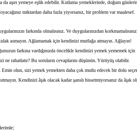
 da aşırı yemeye eşlik edebilir. Kutlama yemeklerinde, doğum günleri
Doyacağınız miktardan daha fazla yiyorsanız, bir problem var maalesef.
uygularınızın farkında olmalısınız. Ve duygularınızdan korkmamalısınız
 kulak asmayın. Ağlamamak için kendinizi mutfağa atmayın. Ağlayın!
unuzun farkına vardığınızda öncelikle kendinizi yemek yememek için
izi ne rahatlatır? Bu soruların cevaplarını düşünün. Yürüyüş olabilir.
lir. Emin olun, sizi yemek yemekten daha çok mutlu edecek bir dolu seç
nutmayın. Kendinizi âşık olacak kadar şanslı hissetmiyorsanız da âşık o
lerimle;