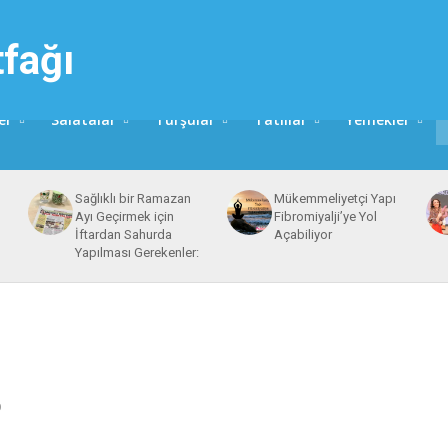
er
Salatalar
Turşular
Tatlılar
Yemekler
Sağlıklı bir Ramazan
Mükemmeliyetçi Yapı
Ayı Geçirmek için
Fibromiyalji’ye Yol
İftardan Sahurda
Açabiliyor
Yapılması Gerekenler:
p