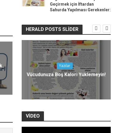
Geçirmek için İftardan
Sahurda Yapılması Gerekenler:
HERALD POSTS SLIDER
ük
Yazılar
M
lji
Vücudunuza Boş Kalori Yüklemeyin!
VIDEO