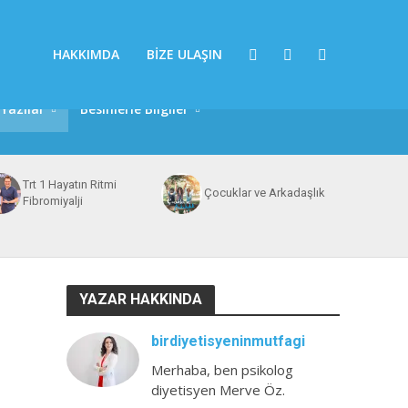
HAKKIMDA
BIZE ULAŞIN
Yazılar
Besinlerle Bilgiler
Trt 1 Hayatın Ritmi
Çocuklar ve Arkadaşlık
Fibromiyalji
YAZAR HAKKINDA
birdiyetisyeninmutfagi
Merhaba, ben psikolog
diyetisyen Merve Öz.