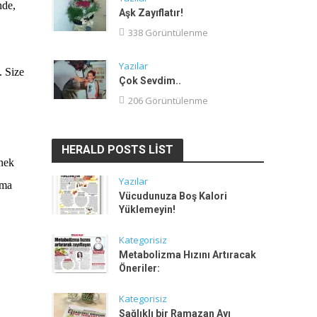
nde,
Aşk Zayıflatır!
338 Görüntülenme
Yazılar
. Size
Çok Sevdim..
206 Görüntülenme
HERALD POSTS LIST
enek
Yazılar
lma
Vücudunuza Boş Kalori
Yüklemeyin!
Kategorisiz
Metabolizma Hızını Artıracak
Öneriler:
Kategorisiz
Sağlıklı bir Ramazan Ayı