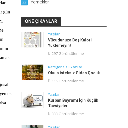
Yemekler
22
adar
ir gün
mı
ÖNE ÇIKANLAR
ne
Yazılar
ın
Vücudunuza Boş Kalori
Yüklemeyin!
şanım
297 Görüntülenme
flamak
Kategorisiz
•
Yazılar
Okula İsteksiz Giden Çocuk
115 Görüntülenme
gusal
e yemek
Yazılar
Kurban Bayramı İçin Küçük
olsa
Tavsiyeler
333 Görüntülenme
Yazılar