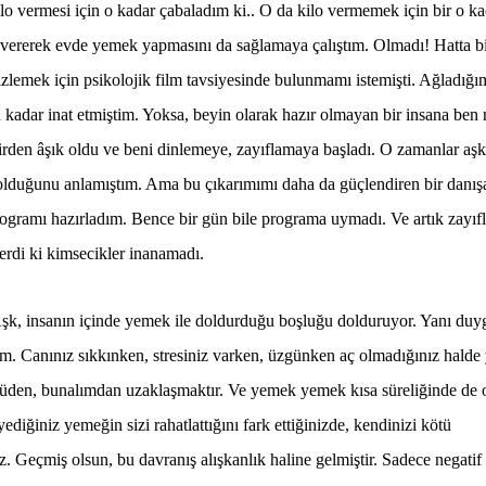
ilo vermesi için o kadar çabaladım ki.. O da kilo vermemek için bir o k
ri vererek evde yemek yapmasını da sağlamaya çalıştım. Olmadı! Hatta b
izlemek için psikolojik film tavsiyesinde bulunmamı istemişti. Ağladığı
 kadar inat etmiştim. Yoksa, beyin olarak hazır olmayan bir insana ben 
rden âşık oldu ve beni dinlemeye, zayıflamaya başladı. O zamanlar aşk
 olduğunu anlamıştım. Ama bu çıkarımımı daha da güçlendiren bir danı
ogramı hazırladım. Bence bir gün bile programa uymadı. Ve artık zayı
verdi ki kimsecikler inanamadı.
Aşk, insanın içinde yemek ile doldurduğu boşluğu dolduruyor. Yanı duy
rum. Canınız sıkkınken, stresiniz varken, üzgünken aç olmadığınız hald
ntüden, bunalımdan uzaklaşmaktır. Ve yemek yemek kısa süreliğinde de 
ediğiniz yemeğin sizi rahatlattığını fark ettiğinizde, kendinizi kötü
uz.
Geçmiş olsun, bu davranış alışkanlık haline gelmiştir. Sadece negatif