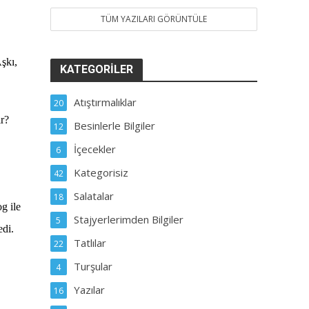
TÜM YAZILARI GÖRÜNTÜLE
şkı,
KATEGORILER
Atıştırmalıklar
20
ir?
Besinlerle Bilgiler
12
İçecekler
6
Kategorisiz
42
Salatalar
18
g ile
Stajyerlerimden Bilgiler
5
edi.
Tatlılar
22
Turşular
4
Yazılar
16