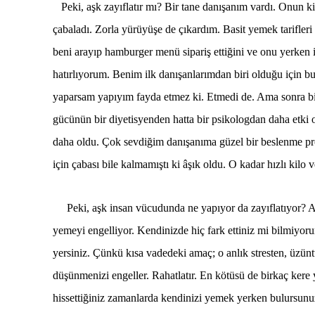
Peki, aşk zayıflatır mı? Bir tane danışanım vardı. Onun k
çabaladı. Zorla yürüyüşe de çıkardım. Basit yemek tarifle
beni arayıp hamburger menü sipariş ettiğini ve onu yerken 
hatırlıyorum. Benim ilk danışanlarımdan biri olduğu için bu
yaparsam yapıyım fayda etmez ki. Etmedi de. Ama sonra bi
gücünün bir diyetisyenden hatta bir psikologdan daha etki
daha oldu. Çok sevdiğim danışanıma güzel bir beslenme pr
için çabası bile kalmamıştı ki âşık oldu. O kadar hızlı kilo 
Peki, aşk insan vücudunda ne yapıyor da zayıflatıyor? 
yemeyi engelliyor. Kendinizde hiç fark ettiniz mi bilmiyo
yersiniz. Çünkü kısa vadedeki amaç; o anlık stresten, üzü
düşünmenizi engeller. Rahatlatır. En kötüsü de birkaç kere y
hissettiğiniz zamanlarda kendinizi yemek yerken bulursun