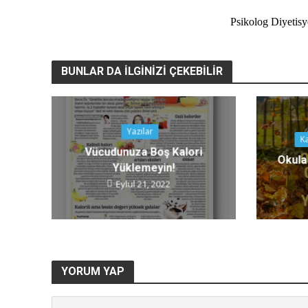
Psikolog Diyetis
BUNLAR DA İLGINIZI ÇEKEBILIR
Yazılar
Ka
K
Vücudunuza Boş Kalori
Okula
Mükem
Yüklemeyin!
Fibromiyal
Eylül 21, 2022
YORUM YAP