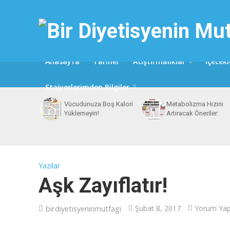
Anasayfa
Tarifler
Atıştırmalıklar
İçecekl
Stajyerlerimden Bilgiler
Vücudunuza Boş Kalori
Metabolizma Hızını
Yüklemeyin!
Artıracak Öneriler:
Yazılar
Aşk Zayıflatır!
birdiyetisyeninmutfagi
Şubat 8, 2017
Yorum Ya