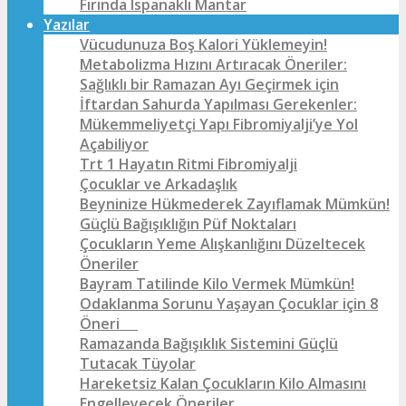
Fırında Ispanaklı Mantar
Yazılar
Vücudunuza Boş Kalori Yüklemeyin!
Metabolizma Hızını Artıracak Öneriler:
Sağlıklı bir Ramazan Ayı Geçirmek için
İftardan Sahurda Yapılması Gerekenler:
Mükemmeliyetçi Yapı Fibromiyalji’ye Yol
Açabiliyor
Trt 1 Hayatın Ritmi Fibromiyalji
Çocuklar ve Arkadaşlık
Beyninize Hükmederek Zayıflamak Mümkün!
Güçlü Bağışıklığın Püf Noktaları
Çocukların Yeme Alışkanlığını Düzeltecek
Öneriler
Bayram Tatilinde Kilo Vermek Mümkün!
Odaklanma Sorunu Yaşayan Çocuklar için 8
Öneri
Ramazanda Bağışıklık Sistemini Güçlü
Tutacak Tüyolar
Hareketsiz Kalan Çocukların Kilo Almasını
Engelleyecek Öneriler