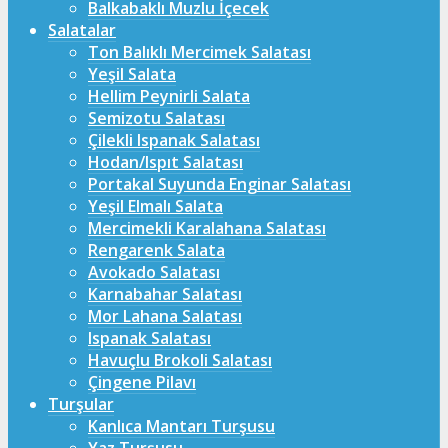
Balkabaklı Muzlu İçecek
Salatalar
Ton Balıklı Mercimek Salatası
Yeşil Salata
Hellim Peynirli Salata
Semizotu Salatası
Çilekli Ispanak Salatası
Hodan/Ispıt Salatası
Portakal Suyunda Enginar Salatası
Yeşil Elmalı Salata
Mercimekli Karalahana Salatası
Rengarenk Salata
Avokado Salatası
Karnabahar Salatası
Mor Lahana Salatası
Ispanak Salatası
Havuçlu Brokoli Salatası
Çingene Pilavı
Turşular
Kanlıca Mantarı Turşusu