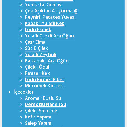
Yumurta Dolması
Çok Açıktım Atıştırmalığı
Peynirli Patates Yuvası
Kabaklı Yulaflı Kek
Lorlu Ekmek
Yulaflı Çilekli Ara Öğün
Çıtır Elma
Sütlü Çilek
Yulaflı Zeytinli
Balkabaklı Ara Öğün
Çilekli Ödül
Pırasalı Kek
Lorlu Kırmızı Biber
Mercimek Köftesi
İçecekler
Aromalı Buzlu Su
Dereotlu Naneli Su
Çilekli Smothie
Kefir Yapımı
Salep Yapımı