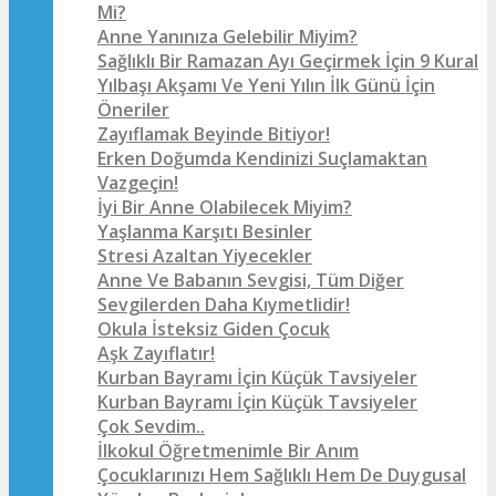
Mi?
Anne Yanınıza Gelebilir Miyim?
Sağlıklı Bir Ramazan Ayı Geçirmek İçin 9 Kural
Yılbaşı Akşamı Ve Yeni Yılın İlk Günü İçin
Öneriler
Zayıflamak Beyinde Bitiyor!
Erken Doğumda Kendinizi Suçlamaktan
Vazgeçin!
İyi Bir Anne Olabilecek Miyim?
Yaşlanma Karşıtı Besinler
Stresi Azaltan Yiyecekler
Anne Ve Babanın Sevgisi, Tüm Diğer
Sevgilerden Daha Kıymetlidir!
Okula İsteksiz Giden Çocuk
Aşk Zayıflatır!
Kurban Bayramı İçin Küçük Tavsiyeler
Kurban Bayramı İçin Küçük Tavsiyeler
Çok Sevdim..
İlkokul Öğretmenimle Bir Anım
Çocuklarınızı Hem Sağlıklı Hem De Duygusal