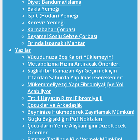
Diyet Banduma/Islama
Bakla Yemeği
Ispıt (Hodan) Yemeği
Kereviz Yemeği
Karnabahar Çorbası
Beşamel Soslu Sebze Çorbası
Fırında Ispanaklı Mantar
Yazılar
Vücudunuza Boş Kalori Yüklemeyin!
Metabolizma Hızını Artıracak Öneriler:
Sağlıklı bir Ramazan Ayı Geçirmek için
İftardan Sahurda Yapılması Gerekenler:
Mükemmeliyetçi Yapı Fibromiyalji’ye Yol
Açabiliyor
Trt 1 Hayatın Ritmi Fibromiyalji
Çocuklar ve Arkadaşlık
Beyninize Hükmederek Zayıflamak Mümkün!
Güçlü Bağışıklığın Püf Noktaları
Çocukların Yeme Alışkanlığını Düzeltecek
Öneriler
Bayram Tatilinde Kilo Vermek Mümkün!