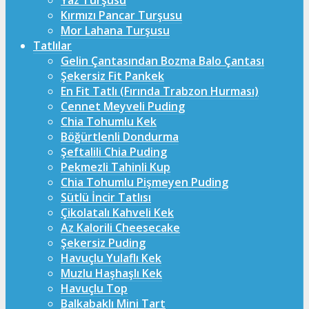
Yaz Turşusu
Kırmızı Pancar Turşusu
Mor Lahana Turşusu
Tatlılar
Gelin Çantasından Bozma Balo Çantası
Şekersiz Fit Pankek
En Fit Tatlı (Fırında Trabzon Hurması)
Cennet Meyveli Puding
Chia Tohumlu Kek
Böğürtlenli Dondurma
Şeftalili Chia Puding
Pekmezli Tahinli Kup
Chia Tohumlu Pişmeyen Puding
Sütlü İncir Tatlısı
Çikolatalı Kahveli Kek
Az Kalorili Cheesecake
Şekersiz Puding
Havuçlu Yulaflı Kek
Muzlu Haşhaşlı Kek
Havuçlu Top
Balkabaklı Mini Tart