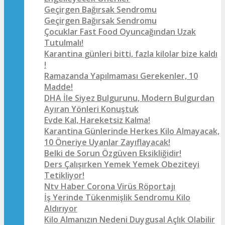
Geçirgen Bağırsak Sendromu
Geçirgen Bağırsak Sendromu
Çocuklar Fast Food Oyuncağından Uzak
Tutulmalı!
Karantina günleri bitti, fazla kilolar bize kaldı
!
Ramazanda Yapılmaması Gerekenler, 10
Madde!
DHA İle Siyez Bulgurunu, Modern Bulgurdan
Ayıran Yönleri Konuştuk
Evde Kal, Hareketsiz Kalma!
Karantina Günlerinde Herkes Kilo Almayacak,
10 Öneriye Uyanlar Zayıflayacak!
Belki de Sorun Özgüven Eksikliğidir!
Ders Çalışırken Yemek Yemek Obeziteyi
Tetikliyor!
Ntv Haber Corona Virüs Röportajı
İş Yerinde Tükenmişlik Sendromu Kilo
Aldırıyor
Kilo Almanızın Nedeni Duygusal Açlık Olabilir