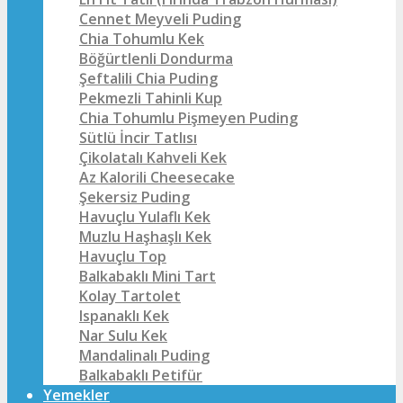
Cennet Meyveli Puding
Chia Tohumlu Kek
Böğürtlenli Dondurma
Şeftalili Chia Puding
Pekmezli Tahinli Kup
Chia Tohumlu Pişmeyen Puding
Sütlü İncir Tatlısı
Çikolatalı Kahveli Kek
Az Kalorili Cheesecake
Şekersiz Puding
Havuçlu Yulaflı Kek
Muzlu Haşhaşlı Kek
Havuçlu Top
Balkabaklı Mini Tart
Kolay Tartolet
Ispanaklı Kek
Nar Sulu Kek
Mandalinalı Puding
Balkabaklı Petifür
Yemekler