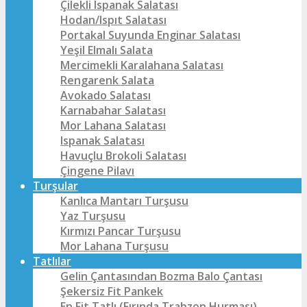
Çilekli Ispanak Salatası
Hodan/Ispıt Salatası
Portakal Suyunda Enginar Salatası
Yeşil Elmalı Salata
Mercimekli Karalahana Salatası
Rengarenk Salata
Avokado Salatası
Karnabahar Salatası
Mor Lahana Salatası
Ispanak Salatası
Havuçlu Brokoli Salatası
Çingene Pilavı
Turşular
Kanlıca Mantarı Turşusu
Yaz Turşusu
Kırmızı Pancar Turşusu
Mor Lahana Turşusu
Tatlılar
Gelin Çantasından Bozma Balo Çantası
Şekersiz Fit Pankek
En Fit Tatlı (Fırında Trabzon Hurması)