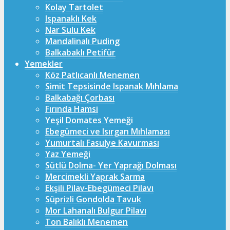
Kolay Tartolet
Ispanaklı Kek
Nar Sulu Kek
Mandalinalı Puding
Balkabaklı Petifür
Yemekler
Köz Patlıcanlı Menemen
Simit Tepsisinde Ispanak Mıhlama
Balkabağı Çorbası
Fırında Hamsi
Yeşil Domates Yemeği
Ebegümeci ve Isırgan Mıhlaması
Yumurtalı Fasulye Kavurması
Yaz Yemeği
Sütlü Dolma- Yer Yaprağı Dolması
Mercimekli Yaprak Sarma
Ekşili Pilav-Ebegümeci Pilavı
Süprizli Gondolda Tavuk
Mor Lahanalı Bulgur Pilavı
Ton Balıklı Menemen