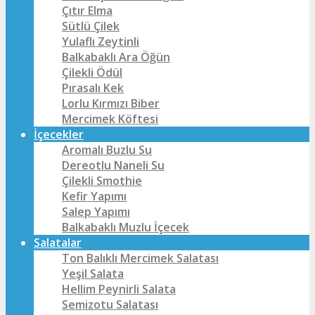
Çıtır Elma
Sütlü Çilek
Yulaflı Zeytinli
Balkabaklı Ara Öğün
Çilekli Ödül
Pırasalı Kek
Lorlu Kırmızı Biber
Mercimek Köftesi
İçecekler
Aromalı Buzlu Su
Dereotlu Naneli Su
Çilekli Smothie
Kefir Yapımı
Salep Yapımı
Balkabaklı Muzlu İçecek
Salatalar
Ton Balıklı Mercimek Salatası
Yeşil Salata
Hellim Peynirli Salata
Semizotu Salatası