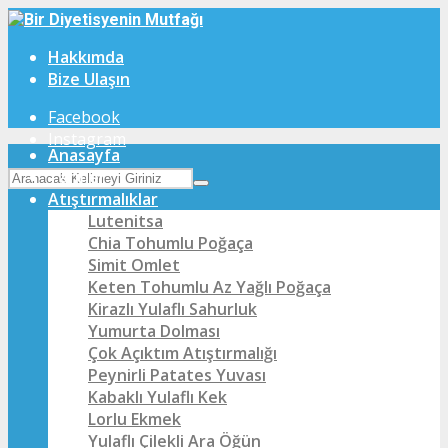
Hakkımda
Bize Ulaşın
Facebook
Instagram
Anasayfa
Tarifler
Atıştırmalıklar
Lutenitsa
Chia Tohumlu Poğaça
Simit Omlet
Keten Tohumlu Az Yağlı Poğaça
Kirazlı Yulaflı Sahurluk
Yumurta Dolması
Çok Açıktım Atıştırmalığı
Peynirli Patates Yuvası
Kabaklı Yulaflı Kek
Lorlu Ekmek
Yulaflı Çilekli Ara Öğün