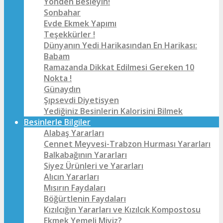
Yönden Besleyin!
Sonbahar
Evde Ekmek Yapımı
Teşekkürler !
Dünyanın Yedi Harikasından En Harikası:
Babam
Ramazanda Dikkat Edilmesi Gereken 10
Nokta !
Günaydın
Şıpsevdi Diyetisyen
Yediğiniz Besinlerin Kalorisini Bilmek
Besinlerle Bilgiler
Alabaş Yararları
Cennet Meyvesi-Trabzon Hurması Yararları
Balkabağının Yararları
Siyez Ürünleri ve Yararları
Alıcın Yararları
Mısırın Faydaları
Böğürtlenin Faydaları
Kızılcığın Yararları ve Kızılcık Kompostosu
Ekmek Yemeli Miyiz?