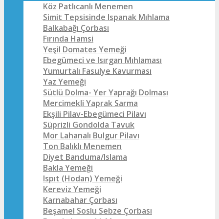
Köz Patlıcanlı Menemen
Simit Tepsisinde Ispanak Mıhlama
Balkabağı Çorbası
Fırında Hamsi
Yeşil Domates Yemeği
Ebegümeci ve Isırgan Mıhlaması
Yumurtalı Fasulye Kavurması
Yaz Yemeği
Sütlü Dolma- Yer Yaprağı Dolması
Mercimekli Yaprak Sarma
Ekşili Pilav-Ebegümeci Pilavı
Süprizli Gondolda Tavuk
Mor Lahanalı Bulgur Pilavı
Ton Balıklı Menemen
Diyet Banduma/Islama
Bakla Yemeği
Ispıt (Hodan) Yemeği
Kereviz Yemeği
Karnabahar Çorbası
Beşamel Soslu Sebze Çorbası