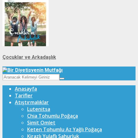
Çocuklar ve Arkadaşlık
Anasayfa
Tarifler
Atıştırmalıklar
Lutenitsa
Chia Tohumlu Poğaça
Simit Omlet
Keten Tohumlu Az Yağlı Poğaça
Kirazlı Yulaflı Sahurluk