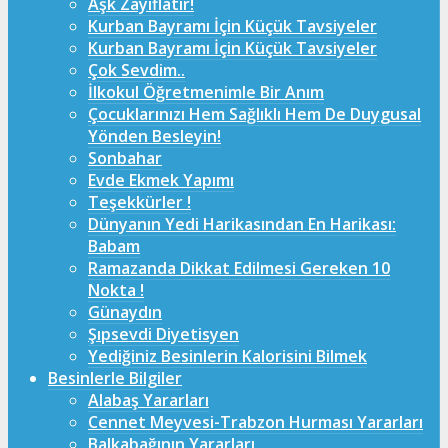
Aşk Zayıflatır!
Kurban Bayramı İçin Küçük Tavsiyeler
Kurban Bayramı İçin Küçük Tavsiyeler
Çok Sevdim..
İlkokul Öğretmenimle Bir Anım
Çocuklarınızı Hem Sağlıklı Hem De Duygusal
Yönden Besleyin!
Sonbahar
Evde Ekmek Yapımı
Teşekkürler !
Dünyanın Yedi Harikasından En Harikası:
Babam
Ramazanda Dikkat Edilmesi Gereken 10
Nokta !
Günaydın
Şıpsevdi Diyetisyen
Yediğiniz Besinlerin Kalorisini Bilmek
Besinlerle Bilgiler
Alabaş Yararları
Cennet Meyvesi-Trabzon Hurması Yararları
Balkabağının Yararları