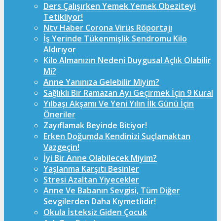
Ders Çalışırken Yemek Yemek Obeziteyi
Tetikliyor!
Ntv Haber Corona Virüs Röportajı
İş Yerinde Tükenmişlik Sendromu Kilo
Aldırıyor
Kilo Almanızın Nedeni Duygusal Açlık Olabilir
Mi?
Anne Yanınıza Gelebilir Miyim?
Sağlıklı Bir Ramazan Ayı Geçirmek İçin 9 Kural
Yılbaşı Akşamı Ve Yeni Yılın İlk Günü İçin
Öneriler
Zayıflamak Beyinde Bitiyor!
Erken Doğumda Kendinizi Suçlamaktan
Vazgeçin!
İyi Bir Anne Olabilecek Miyim?
Yaşlanma Karşıtı Besinler
Stresi Azaltan Yiyecekler
Anne Ve Babanın Sevgisi, Tüm Diğer
Sevgilerden Daha Kıymetlidir!
Okula İsteksiz Giden Çocuk