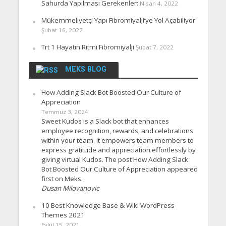
Sahurda Yapılması Gerekenler:
Nisan 4, 2022
Mükemmeliyetçi Yapı Fibromiyalji’ye Yol Açabiliyor
Şubat 16, 2022
Trt 1 Hayatın Ritmi Fibromiyalji
Şubat 7, 2022
MEKS BLOG
How Adding Slack Bot Boosted Our Culture of
Appreciation
Temmuz 3, 2024
Sweet Kudos is a Slack bot that enhances
employee recognition, rewards, and celebrations
within your team. It empowers team members to
express gratitude and appreciation effortlessly by
giving virtual Kudos. The post How Adding Slack
Bot Boosted Our Culture of Appreciation appeared
first on Meks.
Dusan Milovanovic
10 Best Knowledge Base & Wiki WordPress
Themes 2021
Eylül 15, 2021