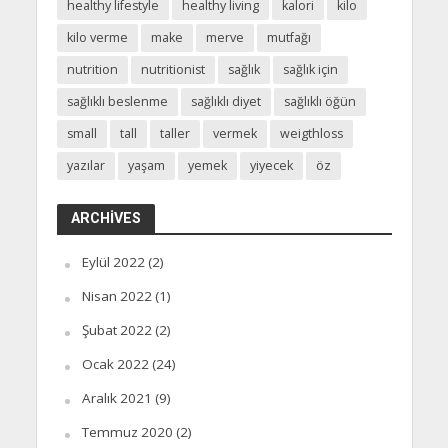
healthy lifestyle
healthy living
kalori
kilo
kilo verme
make
merve
mutfağı
nutrition
nutritionist
sağlık
sağlık için
sağlıklı beslenme
sağlıklı diyet
sağlıklı öğün
small
tall
taller
vermek
weigthloss
yazılar
yaşam
yemek
yiyecek
öz
ARCHIVES
Eylül 2022
(2)
Nisan 2022
(1)
Şubat 2022
(2)
Ocak 2022
(24)
Aralık 2021
(9)
Temmuz 2020
(2)