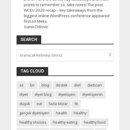
points to remember so, take notes! The post
WCEU 2020 recap – key takeaways from the
biggest online WordPress conference appeared
first on Meks.
Ivana Cirkovic
SEARCH
TAG CLOUD
az
bir
blog
destek
diet
dietician
diyet
diyet blog
diyetisyen
diyetisyenin
düşük
eat
fazla kilolar
fit
gerçek diyetisyen
health
healthy
healthy choices
healthy eating
healthy food