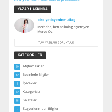
YAZAR HAKKINDA
birdiyetisyeninmutfagi
Merhaba, ben psikolog diyetisyen
Merve Öz.
TÜM YAZILARI GÖRÜNTÜLE
KATEGORILER
Atıştırmalıklar
20
Besinlerle Bilgiler
12
İçecekler
6
Kategorisiz
42
Salatalar
18
Stajyerlerimden Bilgiler
5