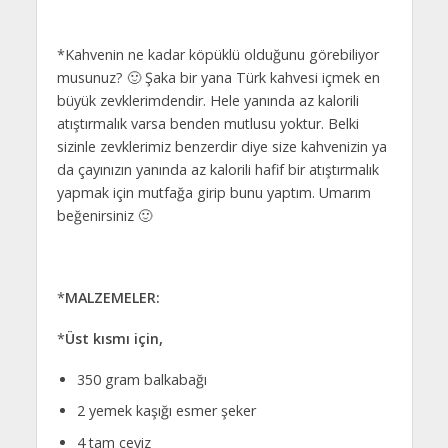
*Kahvenin ne kadar köpüklü olduğunu görebiliyor
musunuz? 🙂 Şaka bir yana Türk kahvesi içmek en
büyük zevklerimdendir. Hele yanında az kalorili
atıştırmalık varsa benden mutlusu yoktur. Belki
sizinle zevklerimiz benzerdir diye size kahvenizin ya
da çayınızın yanında az kalorili hafif bir atıştırmalık
yapmak için mutfağa girip bunu yaptım. Umarım
beğenirsiniz 🙂
*
MALZEMELER:
*
Üst kısmı için,
350 gram balkabağı
2 yemek kaşığı esmer şeker
4 tam ceviz