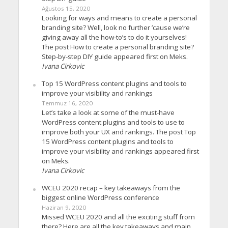
Ağustos 15, 2020
Looking for ways and means to create a personal
branding site? Well, look no further ’cause we’re
giving away all the how-to’s to do it yourselves!
The post How to create a personal branding site?
Step-by-step DIY guide appeared first on Meks.
Ivana Cirkovic
Top 15 WordPress content plugins and tools to
improve your visibility and rankings
Temmuz 16, 2020
Let’s take a look at some of the must-have
WordPress content plugins and tools to use to
improve both your UX and rankings. The post Top
15 WordPress content plugins and tools to
improve your visibility and rankings appeared first
on Meks.
Ivana Cirkovic
WCEU 2020 recap – key takeaways from the
biggest online WordPress conference
Haziran 9, 2020
Missed WCEU 2020 and all the exciting stuff from
there? Here are all the key takeaways and main