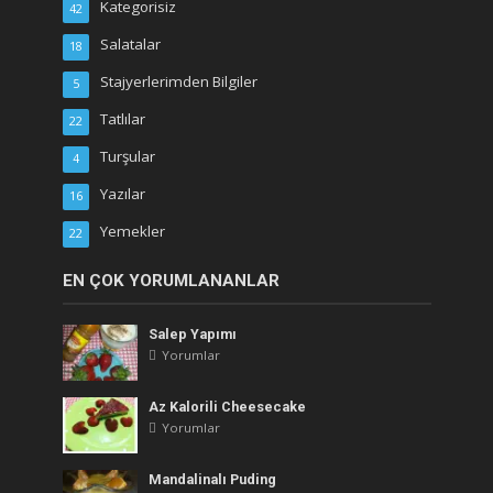
Kategorisiz
42
Salatalar
18
Stajyerlerimden Bilgiler
5
Tatlılar
22
Turşular
4
Yazılar
16
Yemekler
22
EN ÇOK YORUMLANANLAR
Salep Yapımı
Yorumlar
Az Kalorili Cheesecake
Yorumlar
Mandalinalı Puding