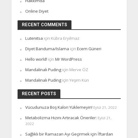
Hakkımda
Online Diyet
RECENT COMMENTS
Lutenitsa
için
Kübra Eryılmaz
Diyet Banduma/Islama
için
Ecem Güneri
Hello world!
için
Mr WordPress
Mandalinalı Puding
için
Merve ÖZ
Mandalinalı Puding
için
Yeşim Kün
RECENT POSTS
Vücudunuza Boş Kalori Yüklemeyin!
Eylül 21, 2022
Metabolizma Hızını Artıracak Öneriler:
Eylül 21,
2022
Sağlıklı bir Ramazan Ayı Geçirmek için İftardan