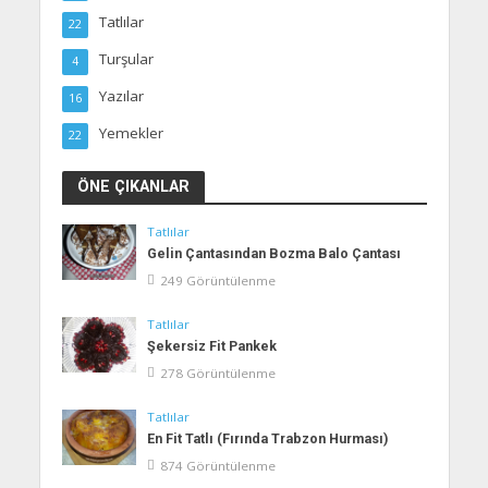
Tatlılar
22
Turşular
4
Yazılar
16
Yemekler
22
ÖNE ÇIKANLAR
Tatlılar
Gelin Çantasından Bozma Balo Çantası
249 Görüntülenme
Tatlılar
Şekersiz Fit Pankek
278 Görüntülenme
Tatlılar
En Fit Tatlı (Fırında Trabzon Hurması)
874 Görüntülenme