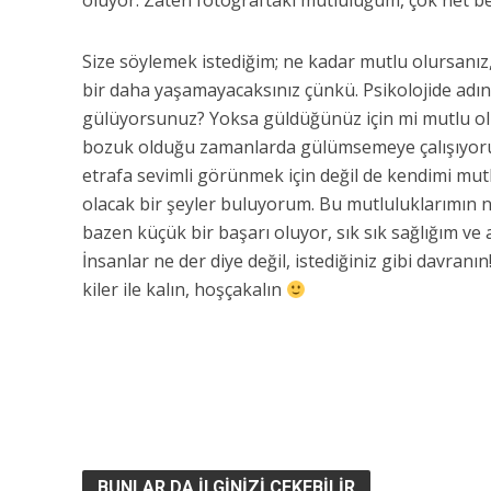
oluyor. Zaten fotoğraftaki mutluluğum, çok net bel
Size söylemek istediğim; ne kadar mutlu olursanı
bir daha yaşamayacaksınız çünkü. Psikolojide adın
gülüyorsunuz? Yoksa güldüğünüz için mi mutlu o
bozuk olduğu zamanlarda gülümsemeye çalışıyoru
etrafa sevimli görünmek için değil de kendimi mu
olacak bir şeyler buluyorum. Bu mutluluklarımın 
bazen küçük bir başarı oluyor, sık sık sağlığım ve 
İnsanlar ne der diye değil, istediğiniz gibi davranı
kiler ile kalın, hoşçakalın
BUNLAR DA İLGINIZI ÇEKEBILIR