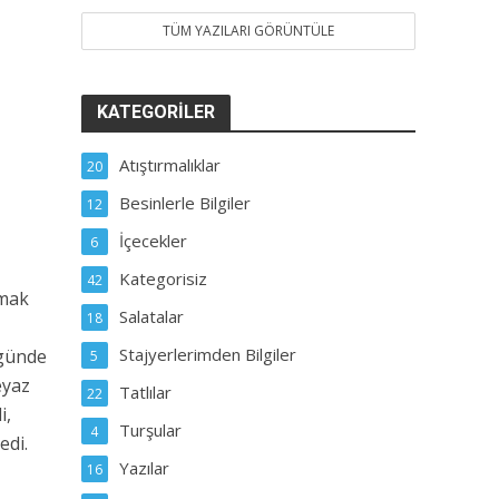
TÜM YAZILARI GÖRÜNTÜLE
KATEGORILER
Atıştırmalıklar
20
Besinlerle Bilgiler
12
İçecekler
6
Kategorisiz
42
lmak
Salatalar
18
Stajyerlerimden Bilgiler
 günde
5
eyaz
Tatlılar
22
i,
Turşular
4
edi.
Yazılar
16