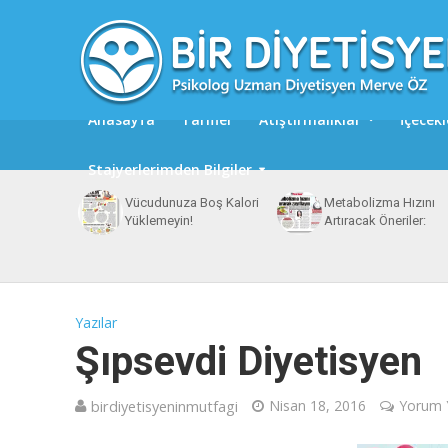
Anasayfa
Tarifler
Atıştırmalıklar
İçecekl
Stajyerlerimden Bilgiler
Vücudunuza Boş Kalori
Metabolizma Hızını
Yüklemeyin!
Artıracak Öneriler:
Yazılar
Şıpsevdi Diyetisyen
birdiyetisyeninmutfagi
Nisan 18, 2016
Yorum 