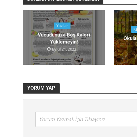
Yazılar
Ka
Vücudunuza Boş Kalori
Okula
Yüklemeyin!
Eylül 21, 2022
K
Mükem
Fibromiyal
YORUM YAP
Yorum Yazmak İçin Tıklayınız