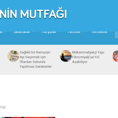
er
Salatalar
Turşular
Tatlılar
Yemekler
Sağlıklı bir Ramazan
Mükemmeliyetçi Yapı
Ayı Geçirmek için
Fibromiyalji’ye Yol
İftardan Sahurda
Açabiliyor
Yapılması Gerekenler:
Yap