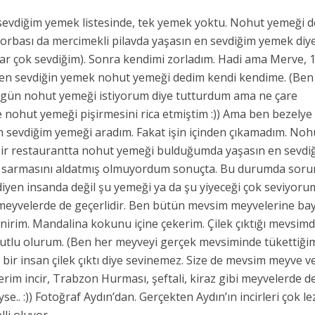
vdiğim yemek listesinde, tek yemek yoktu. Nohut yemeği de
orbası da mercimekli pilavda yaşasın en sevdiğim yemek diy
r çok sevdiğim). Sonra kendimi zorladım. Hadi ama Merve, 1
 en sevdiğin yemek nohut yemeği dedim kendi kendime. (Ben
bir gün nohut yemeği istiyorum diye tutturdum ama ne çare
nohut yemeği pişirmesini rica etmiştim :)) Ama ben bezelye
en sevdiğim yemeği aradım. Fakat işin içinden çıkamadım. Noh
 bir restaurantta nohut yemeği bulduğumda yaşasın en sevdi
ak sarmasını aldatmış olmuyordum sonuçta. Bu durumda soru
yen insanda değil şu yemeği ya da şu yiyeceği çok seviyoru
meyvelerde de geçerlidir. Ben bütün mevsim meyvelerine bayı
nirim. Mandalina kokunu içine çekerim. Çilek çıktığı mevsim
utlu olurum. (Ben her meyveyi gerçek mevsiminde tükettiğ
 bir insan çilek çıktı diye sevinemez. Size de mevsim meyve v
rim incir, Trabzon Hurması, şeftali, kiraz gibi meyvelerde d
se.. :)) Fotoğraf Aydın’dan. Gerçekten Aydın’ın incirleri çok le