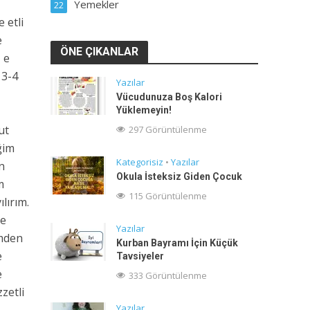
Yemekler
22
 etli
e
ÖNE ÇIKANLAR
 e
 3-4
Yazılar
Vücudunuza Boş Kalori
Yüklemeyin!
ut
297 Görüntülenme
ğim
Kategorisiz
•
Yazılar
n
Okula İsteksiz Giden Çocuk
m
115 Görüntülenme
lırım.
de
Yazılar
imden
Kurban Bayramı İçin Küçük
e
Tavsiyeler
e
333 Görüntülenme
zzetli
Yazılar