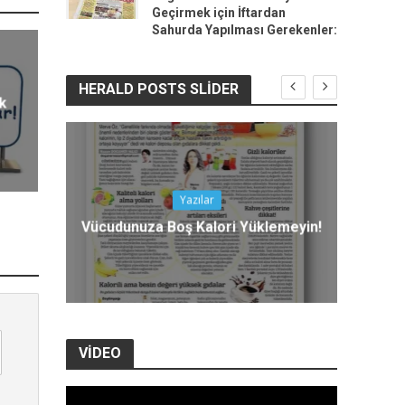
Geçirmek için İftardan
Sahurda Yapılması Gerekenler:
HERALD POSTS SLIDER
ük
Yazılar
M
lji
Vücudunuza Boş Kalori Yüklemeyin!
VIDEO