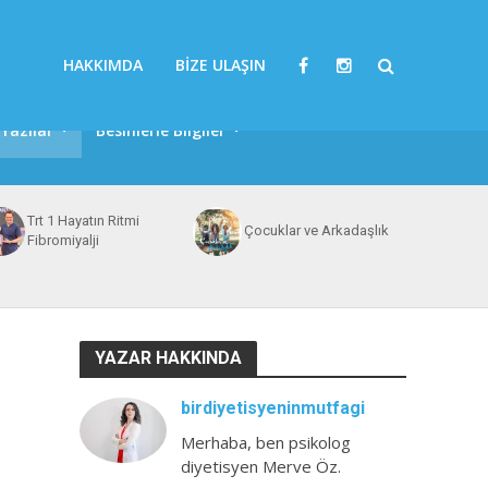
HAKKIMDA
BIZE ULAŞIN
Yazılar
Besinlerle Bilgiler
Trt 1 Hayatın Ritmi
Çocuklar ve Arkadaşlık
Fibromiyalji
YAZAR HAKKINDA
birdiyetisyeninmutfagi
Merhaba, ben psikolog
diyetisyen Merve Öz.