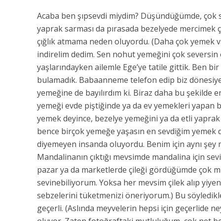
Acaba ben şıpsevdi miydim? Düşündüğümde, çok se
yaprak sarması da pırasada bezelyede mercimek ç
çığlık atmama neden oluyordu. (Daha çok yemek va
indirelim dedim. Sen nohut yemeğini çok seversin
yaşlarındayken ailemle Ege’ye tatile gittik. Ben 
bulamadık. Babaanneme telefon edip biz dönesiye 
yemeğine de bayılırdım ki. Biraz daha bu şekilde 
yemeği evde piştiğinde ya da ev yemekleri yapan
yemek deyince, bezelye yemeğini ya da etli yapr
bence birçok yemeğe yaşasın en sevdiğim yemek di
diyemeyen insanda oluyordu. Benim için aynı şey 
Mandalinanın çıktığı mevsimde mandalina için sevi
pazar ya da marketlerde çileği gördüğümde çok m
sevinebiliyorum. Yoksa her mevsim çilek alıp yiyen
sebzelerini tüketmenizi öneriyorum.) Bu söyledikle
geçerli. (Aslında meyvelerin hepsi için geçerlide ney