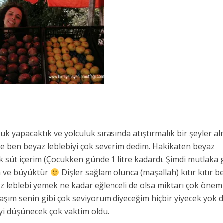
uk yapacaktık ve yolculuk sırasında atıştırmalık bir şeyler a
 ve ben beyaz leblebiyi çok severim dedim. Hakikaten beyaz
k süt içerim (Çocukken günde 1 litre kadardı. Şimdi mutlaka
m ve büyüktür
Dişler sağlam olunca (maşallah) kıtır kıtır b
z leblebi yemek ne kadar eğlenceli de olsa miktarı çok öneml
m senin gibi çok seviyorum diyeceğim hiçbir yiyecek yok d
yi düşünecek çok vaktim oldu.