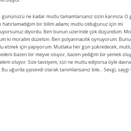
li oluyor.
z, gününüzü ne kadar mutlu tamamlarsanız sizin karınıza. O
ı hatırlamadığım bir bilim adamı; mutlu olduğunuz için mi
luyorsunuz diyordu. Ben bunun üzerinde çok düşündüm. Mo
m ki moralim düzelsin. Ben polyannacılık oynuyorum. Bunu
tlu etmek için yapıyorum. Mutlaka her gün şükredecek, mutl
nedeni bazen bir meyve oluyor, bazen yediğim bir yemek olu
ailem oluyor. Size tavsiyem, sizi ne mutlu ediyorsa öyle davra
n! Bu uğurda şıpsevdi olarak tanımlansanız bile… Sevgi, saygı v