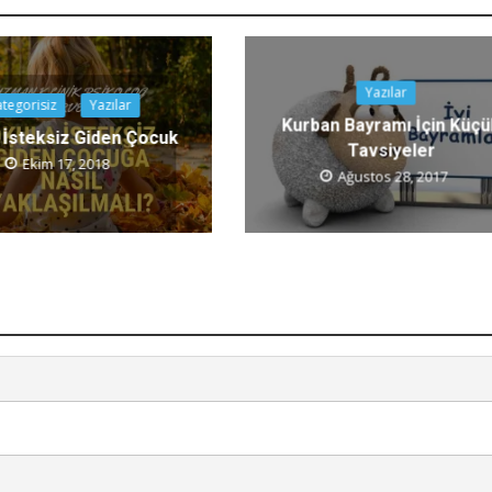
Yazılar
tegorisiz
Yazılar
Kurban Bayramı İçin Küç
 İsteksiz Giden Çocuk
Tavsiyeler
Ekim 17, 2018
Ağustos 28, 2017
ategorisiz
Kategorisiz
meliyetçi Yapı
Trt 1 Hayatın Ritmi Fibromiya
ji’ye Yol Açabiliyor