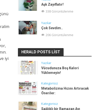
Aşk Zayıflatır!
338 Görüntülenme
 günü
Yazılar
ralim
Çok Sevdim..
206 Görüntülenme
u
yor,
nın.
HERALD POSTS LIST
e iyi
Yazılar
Vücudunuza Boş Kalori
Yüklemeyin!
Kategorisiz
Metabolizma Hızını Artıracak
Öneriler:
Kategorisiz
Sağlıklı bir Ramazan Ayı