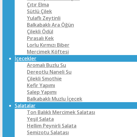
Çıtır Elma
Sütlü Çilek
Yulaflı Zeytinli
Balkabaklı Ara Öğün
Çilekli Ödül
Pırasalı Kek
Lorlu Kırmızı Biber
Mercimek Köftesi
İçecekler
Aromalı Buzlu Su
Dereotlu Naneli Su
Çilekli Smothie
Kefir Yapımı
Salep Yapımı
Balkabaklı Muzlu İçecek
Salatalar
Ton Balıklı Mercimek Salatası
Yeşil Salata
Hellim Peynirli Salata
Semizotu Salatası