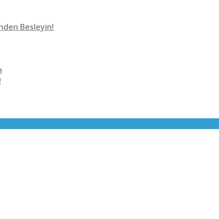
nden Besleyin!
m
!