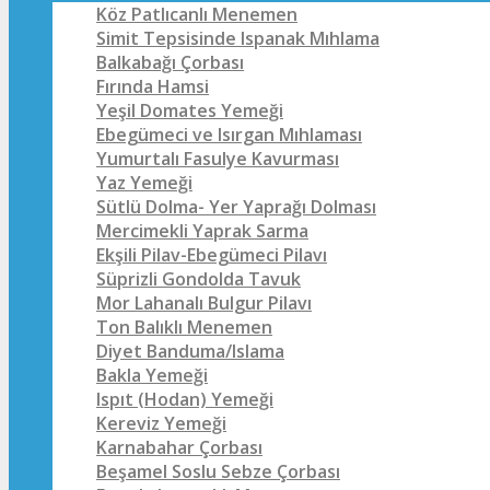
Köz Patlıcanlı Menemen
Simit Tepsisinde Ispanak Mıhlama
Balkabağı Çorbası
Fırında Hamsi
Yeşil Domates Yemeği
Ebegümeci ve Isırgan Mıhlaması
Yumurtalı Fasulye Kavurması
Yaz Yemeği
Sütlü Dolma- Yer Yaprağı Dolması
Mercimekli Yaprak Sarma
Ekşili Pilav-Ebegümeci Pilavı
Süprizli Gondolda Tavuk
Mor Lahanalı Bulgur Pilavı
Ton Balıklı Menemen
Diyet Banduma/Islama
Bakla Yemeği
Ispıt (Hodan) Yemeği
Kereviz Yemeği
Karnabahar Çorbası
Beşamel Soslu Sebze Çorbası