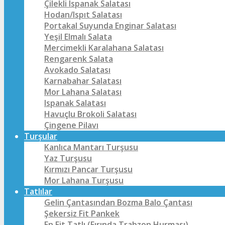
Çilekli Ispanak Salatası
Hodan/Ispıt Salatası
Portakal Suyunda Enginar Salatası
Yeşil Elmalı Salata
Mercimekli Karalahana Salatası
Rengarenk Salata
Avokado Salatası
Karnabahar Salatası
Mor Lahana Salatası
Ispanak Salatası
Havuçlu Brokoli Salatası
Çingene Pilavı
Turşular
Kanlıca Mantarı Turşusu
Yaz Turşusu
Kırmızı Pancar Turşusu
Mor Lahana Turşusu
Tatlılar
Gelin Çantasından Bozma Balo Çantası
Şekersiz Fit Pankek
En Fit Tatlı (Fırında Trabzon Hurması)