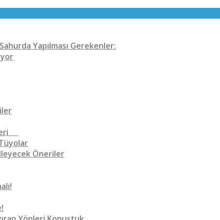
n Sahurda Yapılması Gerekenler:
iyor
iler
Öneri
 Tüyolar
lleyecek Öneriler
lı!
!
ıran Yönleri Konuştuk