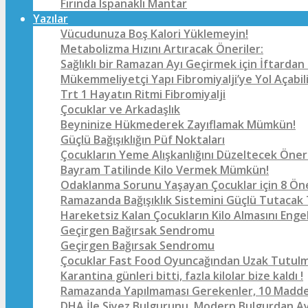
Fırında Ispanaklı Mantar
Yazılar
Vücudunuza Boş Kalori Yüklemeyin!
Metabolizma Hızını Artıracak Öneriler:
Sağlıklı bir Ramazan Ayı Geçirmek için İftarda
Mükemmeliyetçi Yapı Fibromiyalji’ye Yol Açabil
Trt 1 Hayatın Ritmi Fibromiyalji
Çocuklar ve Arkadaşlık
Beyninize Hükmederek Zayıflamak Mümkün!
Güçlü Bağışıklığın Püf Noktaları
Çocukların Yeme Alışkanlığını Düzeltecek Öner
Bayram Tatilinde Kilo Vermek Mümkün!
Odaklanma Sorunu Yaşayan Çocuklar için 8 
Ramazanda Bağışıklık Sistemini Güçlü Tutacak
Hareketsiz Kalan Çocukların Kilo Almasını Enge
Geçirgen Bağırsak Sendromu
Geçirgen Bağırsak Sendromu
Çocuklar Fast Food Oyuncağından Uzak Tutulma
Karantina günleri bitti, fazla kilolar bize kaldı !
Ramazanda Yapılmaması Gerekenler, 10 Madde
DHA İle Siyez Bulgurunu, Modern Bulgurdan Ay