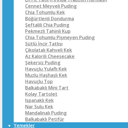
Cennet Meyveli Puding
Chia Tohumlu Kek
Böğürtlenli Dondurma
Şeftalili Chia Puding
Pekmezli Tahinli Kup
Chia Tohumlu Pişmeyen Puding
Sütlü İncir Tatlısı
Çikolatalı Kahveli Kek
Az Kalorili Cheesecake
Şekersiz Puding
Havuçlu Yulaflı Kek
Muzlu Haşhaşlı Kek
Havuçlu Top
Balkabaklı Mini Tart
Kolay Tartolet
Ispanaklı Kek
Nar Sulu Kek
Mandalinalı Puding
Balkabaklı Petifür
Yemekler