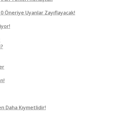
0 Öneriye Uyanlar Zayıflayacak!
iyor!
r
i?
er
n!
n Daha Kıymetlidir!