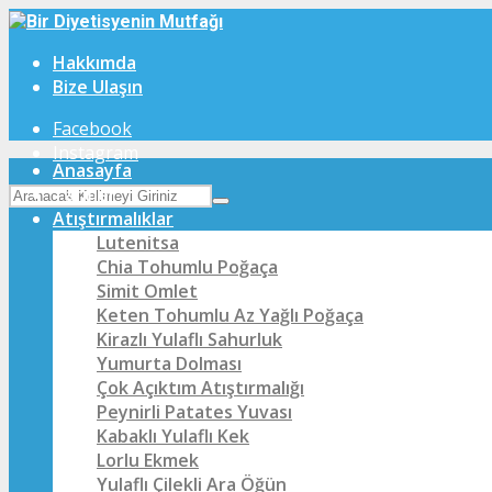
Hakkımda
Bize Ulaşın
Facebook
Instagram
Anasayfa
Tarifler
Atıştırmalıklar
Lutenitsa
Chia Tohumlu Poğaça
Simit Omlet
Keten Tohumlu Az Yağlı Poğaça
Kirazlı Yulaflı Sahurluk
Yumurta Dolması
Çok Açıktım Atıştırmalığı
Peynirli Patates Yuvası
Kabaklı Yulaflı Kek
Lorlu Ekmek
Yulaflı Çilekli Ara Öğün