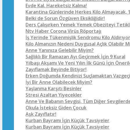
Evde Kal, Hareketsiz Kalma!
Karantina Günlerinde Herkes Kilo Almayacak, 1
Belki de Sorun Özgüven Eksikliğidir!
Ders Çalışırken Yemek Yemek Obeziteyi Tetikl
Ntv Haber Corona Virüs Röportajı
İş Yerinde Tükenmişlik Sendromu Kilo Aldırıyo
Kilo Almanızın Nedeni Duygusal Açlık Olabilir M
Anne Yanınıza Gelebilir Miyim?
Sağlıklı Bir Ramazan Ayı Geçirmek İçin 9 Kural
Yılbaşı Akşamı Ve Yeni Yılın İlk Günü İçin Öneril
Zayıflamak Beyinde Bitiyor!
Erken Doğumda Kendinizi Suçlamaktan Vazgeçi
İyi Bir Anne Olabilecek Miyim?
Yaşlanma Karşıtı Besinler
Stresi Azaltan Yiyecekler
Anne Ve Babanın Sevgisi, Tüm Diğer Sevgilerde
Okula İsteksiz Giden Çocuk
Aşk Zayıflatır!
Kurban Bayramı İçin Küçük Tavsiyeler
Kurban Bayramı İçin Küçük Tavsiyeler