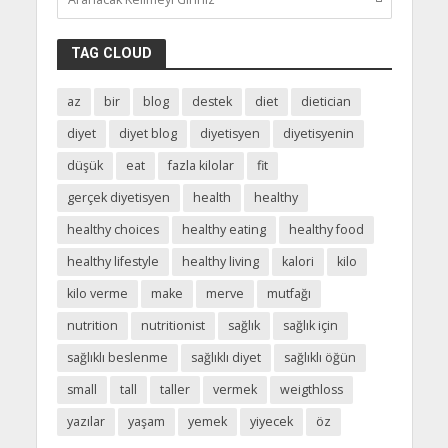
TAG CLOUD
az
bir
blog
destek
diet
dietician
diyet
diyet blog
diyetisyen
diyetisyenin
düşük
eat
fazla kilolar
fit
gerçek diyetisyen
health
healthy
healthy choices
healthy eating
healthy food
healthy lifestyle
healthy living
kalori
kilo
kilo verme
make
merve
mutfağı
nutrition
nutritionist
sağlık
sağlık için
sağlıklı beslenme
sağlıklı diyet
sağlıklı öğün
small
tall
taller
vermek
weigthloss
yazılar
yaşam
yemek
yiyecek
öz