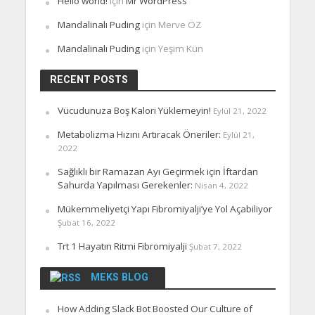
Hello world!
için
Mr WordPress
Mandalinalı Puding
için
Merve ÖZ
Mandalinalı Puding
için
Yeşim Kün
RECENT POSTS
Vücudunuza Boş Kalori Yüklemeyin!
Eylül 21, 2022
Metabolizma Hızını Artıracak Öneriler:
Eylül 21,
2022
Sağlıklı bir Ramazan Ayı Geçirmek için İftardan
Sahurda Yapılması Gerekenler:
Nisan 4, 2022
Mükemmeliyetçi Yapı Fibromiyalji’ye Yol Açabiliyor
Şubat 16, 2022
Trt 1 Hayatın Ritmi Fibromiyalji
Şubat 7, 2022
MEKS BLOG
How Adding Slack Bot Boosted Our Culture of