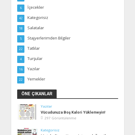
İçecekler
6
Kategorisiz
42
Salatalar
18
Stajyerlerimden Bilgiler
5
Tatlılar
22
Turşular
4
Yazılar
16
Yemekler
22
ÖNE ÇIKANLAR
Yazılar
Vücudunuza Boş Kalori Yüklemeyin!
297 Görüntülenme
Kategorisiz