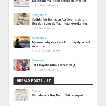
Metabolizma Hızını Artıracak Öneriler:
80 Görüntülenme
Kategorisiz
Sağlıklı bir Ramazan Ayı Geçirmek için
İftardan Sahurda Yapılması Gerekenler:
48 Görüntülenme
Kategorisiz
Mükemmeliyetçi Yapı Fibromiyalji’ye Yol
Açabiliyor
103 Görüntülenme
Kategorisiz
Trt 1 Hayatın Ritmi Fibromiyalji
51 Görüntülenme
HERALD POSTS LIST
Yazılar
Vücudunuza Boş Kalori Yüklemeyin!