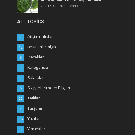
2,130 Görüntülenme
ALL TOPICS
Atıştırmalıklar
20
Besinlerle Bilgiler
12
İçecekler
6
Kategorisiz
42
Salatalar
18
Stajyerlerimden Bilgiler
5
Tatlılar
22
Turşular
4
Yazılar
16
Yemekler
22