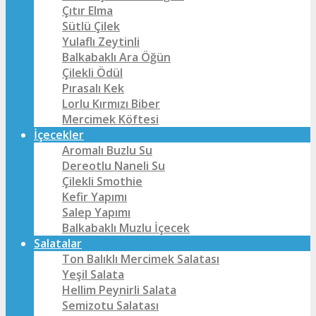
Çıtır Elma
Sütlü Çilek
Yulaflı Zeytinli
Balkabaklı Ara Öğün
Çilekli Ödül
Pırasalı Kek
Lorlu Kırmızı Biber
Mercimek Köftesi
İçecekler
Aromalı Buzlu Su
Dereotlu Naneli Su
Çilekli Smothie
Kefir Yapımı
Salep Yapımı
Balkabaklı Muzlu İçecek
Salatalar
Ton Balıklı Mercimek Salatası
Yeşil Salata
Hellim Peynirli Salata
Semizotu Salatası