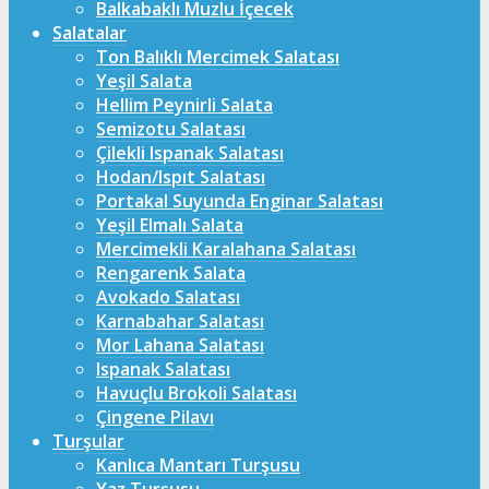
Balkabaklı Muzlu İçecek
Salatalar
Ton Balıklı Mercimek Salatası
Yeşil Salata
Hellim Peynirli Salata
Semizotu Salatası
Çilekli Ispanak Salatası
Hodan/Ispıt Salatası
Portakal Suyunda Enginar Salatası
Yeşil Elmalı Salata
Mercimekli Karalahana Salatası
Rengarenk Salata
Avokado Salatası
Karnabahar Salatası
Mor Lahana Salatası
Ispanak Salatası
Havuçlu Brokoli Salatası
Çingene Pilavı
Turşular
Kanlıca Mantarı Turşusu