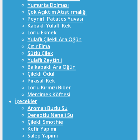
Yumurta Dolması
Çok Açıktım Atıştırmalığı
Peynirli Patates Yuvası
Kabaklı Yulaflı Kek
Lorlu Ekmek
Yulaflı Çilekli Ara Öğün
Çıtır Elma
Sütlü Çilek
Yulaflı Zeytinli
Balkabaklı Ara Öğün
Çilekli Ödül
Pırasalı Kek
Lorlu Kırmızı Biber
Mercimek Köftesi
İçecekler
Aromalı Buzlu Su
Dereotlu Naneli Su
Çilekli Smothie
Kefir Yapımı
Salep Yapımı