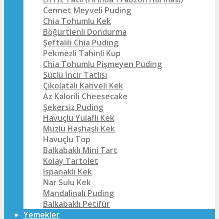
Cennet Meyveli Puding
Chia Tohumlu Kek
Böğürtlenli Dondurma
Şeftalili Chia Puding
Pekmezli Tahinli Kup
Chia Tohumlu Pişmeyen Puding
Sütlü İncir Tatlısı
Çikolatalı Kahveli Kek
Az Kalorili Cheesecake
Şekersiz Puding
Havuçlu Yulaflı Kek
Muzlu Haşhaşlı Kek
Havuçlu Top
Balkabaklı Mini Tart
Kolay Tartolet
Ispanaklı Kek
Nar Sulu Kek
Mandalinalı Puding
Balkabaklı Petifür
Yemekler