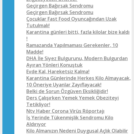
Geçirgen Bağırsak Sendromu
Geçirgen Bağırsak Sendromu
Çocuklar Fast Food Oyuncağından Uzak
Tutulmalı!
Karantina günleri bitti, fazla kilolar bize kaldı
!
Ramazanda Yapılmaması Gerekenler, 10
Madde!
DHA İle Siyez Bulgurunu, Modern Bulgurdan
Ayıran Yönleri Konuştuk
Evde Kal, Hareketsiz Kalma!
Karantina Günlerinde Herkes Kilo Almayacak,
10 Öneriye Uyanlar Zayıflayacak!
Belki de Sorun Özgüven Eksikliğidir!
Ders Çalışırken Yemek Yemek Obeziteyi
Tetikliyor!
Ntv Haber Corona Virüs Röportajı
İş Yerinde Tükenmişlik Sendromu Kilo
Aldırıyor
Kilo Almanızın Nedeni Duygusal Açlık Olabilir