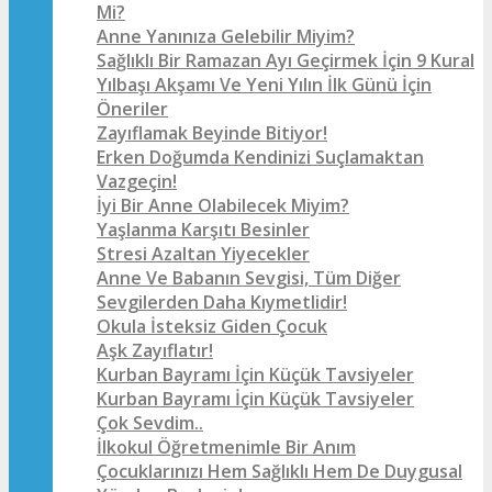
Mi?
Anne Yanınıza Gelebilir Miyim?
Sağlıklı Bir Ramazan Ayı Geçirmek İçin 9 Kural
Yılbaşı Akşamı Ve Yeni Yılın İlk Günü İçin
Öneriler
Zayıflamak Beyinde Bitiyor!
Erken Doğumda Kendinizi Suçlamaktan
Vazgeçin!
İyi Bir Anne Olabilecek Miyim?
Yaşlanma Karşıtı Besinler
Stresi Azaltan Yiyecekler
Anne Ve Babanın Sevgisi, Tüm Diğer
Sevgilerden Daha Kıymetlidir!
Okula İsteksiz Giden Çocuk
Aşk Zayıflatır!
Kurban Bayramı İçin Küçük Tavsiyeler
Kurban Bayramı İçin Küçük Tavsiyeler
Çok Sevdim..
İlkokul Öğretmenimle Bir Anım
Çocuklarınızı Hem Sağlıklı Hem De Duygusal