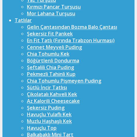
Yaz Turşusu
Kırmızı Pancar Turşusu
Mor Lahana Turşusu
Tatlılar
Gelin Çantasından Bozma Balo Çantası
Şekersiz Fit Pankek
En Fit Tatlı (Fırında Trabzon Hurması)
Cennet Meyveli Puding
Chia Tohumlu Kek
Böğürtlenli Dondurma
Şeftalili Chia Puding
Pekmezli Tahinli Kup
Chia Tohumlu Pişmeyen Puding
Sütlü İncir Tatlısı
Çikolatalı Kahveli Kek
Az Kalorili Cheesecake
Şekersiz Puding
Havuçlu Yulaflı Kek
Muzlu Haşhaşlı Kek
Havuçlu Top
Balkabaklı Mini Tart