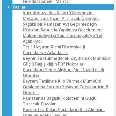
Fırında Ispanaklı Mantar
Yazılar
Vücudunuza Boş Kalori Yüklemeyin!
Metabolizma Hızını Artıracak Öneriler:
Sağlıklı bir Ramazan Ayı Geçirmek için
İftardan Sahurda Yapılması Gerekenler:
Mükemmeliyetçi Yapı Fibromiyalji’ye Yol
Açabiliyor
Trt 1 Hayatın Ritmi Fibromiyalji
Çocuklar ve Arkadaşlık
Beyninize Hükmederek Zayıflamak Mümkün!
Güçlü Bağışıklığın Püf Noktaları
Çocukların Yeme Alışkanlığını Düzeltecek
Öneriler
Bayram Tatilinde Kilo Vermek Mümkün!
Odaklanma Sorunu Yaşayan Çocuklar için 8
Öneri
Ramazanda Bağışıklık Sistemini Güçlü
Tutacak Tüyolar
Hareketsiz Kalan Çocukların Kilo Almasını
Engelleyecek Öneriler