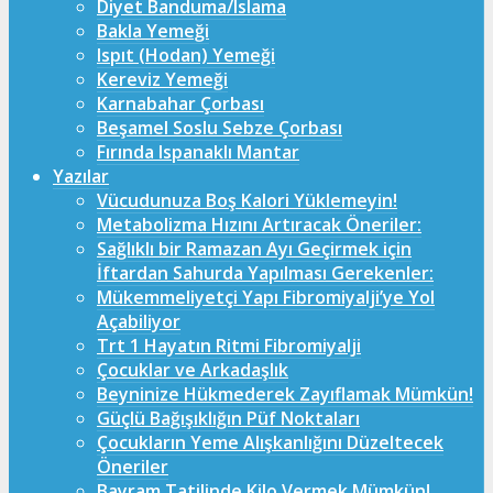
Diyet Banduma/Islama
Bakla Yemeği
Ispıt (Hodan) Yemeği
Kereviz Yemeği
Karnabahar Çorbası
Beşamel Soslu Sebze Çorbası
Fırında Ispanaklı Mantar
Yazılar
Vücudunuza Boş Kalori Yüklemeyin!
Metabolizma Hızını Artıracak Öneriler:
Sağlıklı bir Ramazan Ayı Geçirmek için
İftardan Sahurda Yapılması Gerekenler:
Mükemmeliyetçi Yapı Fibromiyalji’ye Yol
Açabiliyor
Trt 1 Hayatın Ritmi Fibromiyalji
Çocuklar ve Arkadaşlık
Beyninize Hükmederek Zayıflamak Mümkün!
Güçlü Bağışıklığın Püf Noktaları
Çocukların Yeme Alışkanlığını Düzeltecek
Öneriler
Bayram Tatilinde Kilo Vermek Mümkün!