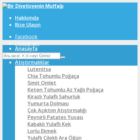
Hakkımda
Bize Ulaşın
Facebook
Instagram
Anasayfa
Tarifler
Atıştırmalıklar
Lutenitsa
Chia Tohumlu Poğaça
Simit Omlet
Keten Tohumlu Az Yağlı Poğaça
Kirazlı Yulaflı Sahurluk
Yumurta Dolması
Çok Açıktım Atıştırmalığı
Peynirli Patates Yuvası
Kabaklı Yulaflı Kek
Lorlu Ekmek
Yulaflı Çilekli Ara Öğün