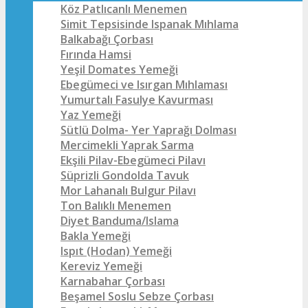
Köz Patlıcanlı Menemen
Simit Tepsisinde Ispanak Mıhlama
Balkabağı Çorbası
Fırında Hamsi
Yeşil Domates Yemeği
Ebegümeci ve Isırgan Mıhlaması
Yumurtalı Fasulye Kavurması
Yaz Yemeği
Sütlü Dolma- Yer Yaprağı Dolması
Mercimekli Yaprak Sarma
Ekşili Pilav-Ebegümeci Pilavı
Süprizli Gondolda Tavuk
Mor Lahanalı Bulgur Pilavı
Ton Balıklı Menemen
Diyet Banduma/Islama
Bakla Yemeği
Ispıt (Hodan) Yemeği
Kereviz Yemeği
Karnabahar Çorbası
Beşamel Soslu Sebze Çorbası