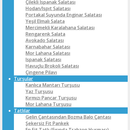
Çilekli Ispanak Salatası
Hodan/Ispıt Salatası
Portakal Suyunda Enginar Salatası
Yeşil Elmalı Salata
Mercimekli Karalahana Salatası
Rengarenk Salata
Avokado Salatası
Karnabahar Salatası
Mor Lahana Salatası
Ispanak Salatası
Havuçlu Brokoli Salatası
Çingene Pilavı
Turşular
Kanlıca Mantarı Turşusu
Yaz Turşusu
Kırmızı Pancar Turşusu
Mor Lahana Turşusu
Tatlılar
Gelin Çantasından Bozma Balo Çantası
Şekersiz Fit Pankek
En Fit Tatlı (Fırında Trabzon Hurması)