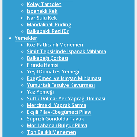
Kolay Tartolet
Ispanaklı Kek
Nar Sulu Kek
Mandalinalı Puding
Balkabaklı Petifür
Yemekler
Köz Patlıcanlı Menemen
Simit Tepsisinde Ispanak Mıhlama
Balkabağı Çorbası
Fırında Hamsi
Yeşil Domates Yemeği
Ebegümeci ve Isırgan Mıhlaması
Yumurtalı Fasulye Kavurması
Yaz Yemeği
Sütlü Dolma- Yer Yaprağı Dolması
Mercimekli Yaprak Sarma
Ekşili Pilav-Ebegümeci Pilavı
Süprizli Gondolda Tavuk
Mor Lahanalı Bulgur Pilavı
Ton Balıklı Menemen