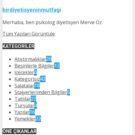
birdiyetisyeninmutfagi
Merhaba, ben psikolog diyetisyen Merve Öz.
Tüm Yazıları Görüntüle
KATEGORILER
Atıştırmalıklar
20
Besinlerle Bilgiler
12
İçecekler
6
Kategorisiz
42
Salatalar
18
Stajyerlerimden Bilgiler
5
Tatlılar
22
Turşular
4
Yazılar
16
Yemekler
22
ÖNE ÇIKANLAR