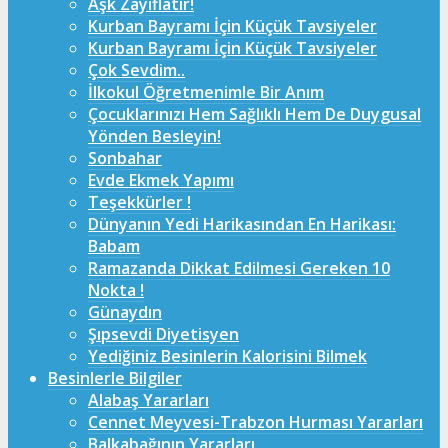
Aşk Zayıflatır!
Kurban Bayramı İçin Küçük Tavsiyeler
Kurban Bayramı İçin Küçük Tavsiyeler
Çok Sevdim..
İlkokul Öğretmenimle Bir Anım
Çocuklarınızı Hem Sağlıklı Hem De Duygusal
Yönden Besleyin!
Sonbahar
Evde Ekmek Yapımı
Teşekkürler !
Dünyanın Yedi Harikasından En Harikası:
Babam
Ramazanda Dikkat Edilmesi Gereken 10
Nokta !
Günaydın
Şıpsevdi Diyetisyen
Yediğiniz Besinlerin Kalorisini Bilmek
Besinlerle Bilgiler
Alabaş Yararları
Cennet Meyvesi-Trabzon Hurması Yararları
Balkabağının Yararları