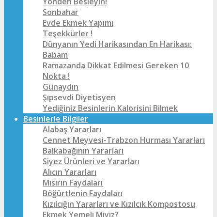
Yönden Besleyin!
Sonbahar
Evde Ekmek Yapımı
Teşekkürler !
Dünyanın Yedi Harikasından En Harikası:
Babam
Ramazanda Dikkat Edilmesi Gereken 10
Nokta !
Günaydın
Şıpsevdi Diyetisyen
Yediğiniz Besinlerin Kalorisini Bilmek
Besinlerle Bilgiler
Alabaş Yararları
Cennet Meyvesi-Trabzon Hurması Yararları
Balkabağının Yararları
Siyez Ürünleri ve Yararları
Alıcın Yararları
Mısırın Faydaları
Böğürtlenin Faydaları
Kızılcığın Yararları ve Kızılcık Kompostosu
Ekmek Yemeli Miyiz?