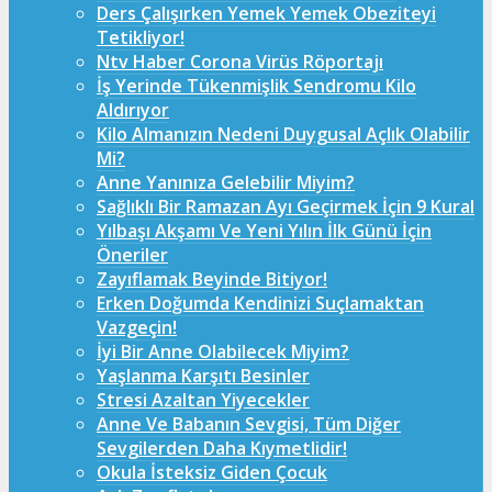
Ders Çalışırken Yemek Yemek Obeziteyi
Tetikliyor!
Ntv Haber Corona Virüs Röportajı
İş Yerinde Tükenmişlik Sendromu Kilo
Aldırıyor
Kilo Almanızın Nedeni Duygusal Açlık Olabilir
Mi?
Anne Yanınıza Gelebilir Miyim?
Sağlıklı Bir Ramazan Ayı Geçirmek İçin 9 Kural
Yılbaşı Akşamı Ve Yeni Yılın İlk Günü İçin
Öneriler
Zayıflamak Beyinde Bitiyor!
Erken Doğumda Kendinizi Suçlamaktan
Vazgeçin!
İyi Bir Anne Olabilecek Miyim?
Yaşlanma Karşıtı Besinler
Stresi Azaltan Yiyecekler
Anne Ve Babanın Sevgisi, Tüm Diğer
Sevgilerden Daha Kıymetlidir!
Okula İsteksiz Giden Çocuk