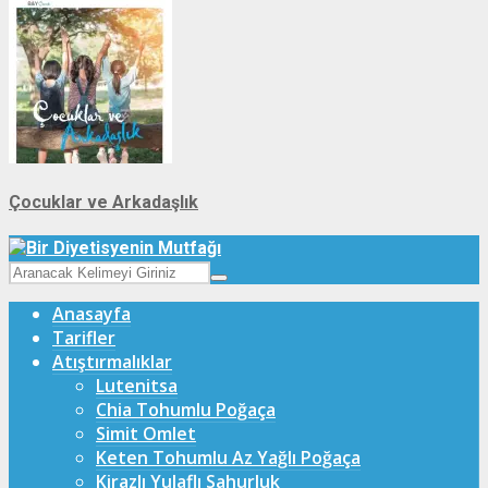
Çocuklar ve Arkadaşlık
Anasayfa
Tarifler
Atıştırmalıklar
Lutenitsa
Chia Tohumlu Poğaça
Simit Omlet
Keten Tohumlu Az Yağlı Poğaça
Kirazlı Yulaflı Sahurluk