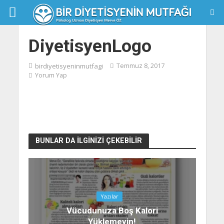
DiyetisyenLogo
birdiyetisyeninmutfagi
Temmuz 8, 2017
Yorum Yap
BUNLAR DA İLGINIZI ÇEKEBILIR
Yazılar
Vücudunuza Boş Kalori
Yüklemeyin!