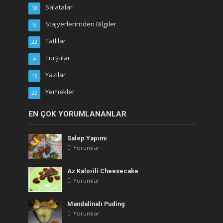
Salatalar
18
Stajyerlerimden Bilgiler
5
Tatlılar
22
Turşular
4
Yazılar
16
Yemekler
22
EN ÇOK YORUMLANANLAR
Salep Yapımı
Yorumlar
Az Kalorili Cheesecake
Yorumlar
Mandalinalı Puding
Yorumlar