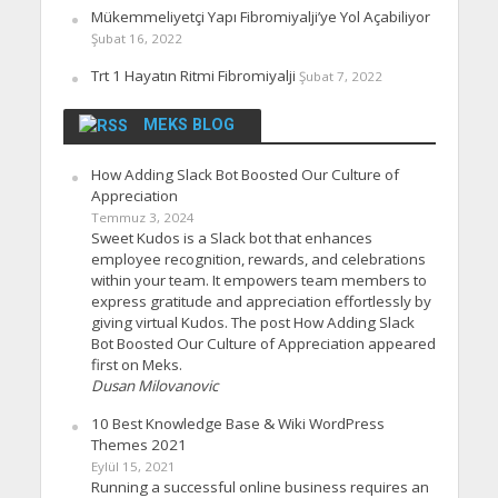
Mükemmeliyetçi Yapı Fibromiyalji’ye Yol Açabiliyor
Şubat 16, 2022
Trt 1 Hayatın Ritmi Fibromiyalji
Şubat 7, 2022
MEKS BLOG
How Adding Slack Bot Boosted Our Culture of
Appreciation
Temmuz 3, 2024
Sweet Kudos is a Slack bot that enhances
employee recognition, rewards, and celebrations
within your team. It empowers team members to
express gratitude and appreciation effortlessly by
giving virtual Kudos. The post How Adding Slack
Bot Boosted Our Culture of Appreciation appeared
first on Meks.
Dusan Milovanovic
10 Best Knowledge Base & Wiki WordPress
Themes 2021
Eylül 15, 2021
Running a successful online business requires an