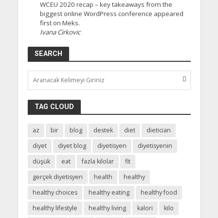
WCEU 2020 recap – key takeaways from the
biggest online WordPress conference appeared
first on Meks.
Ivana Cirkovic
SEARCH
TAG CLOUD
az
bir
blog
destek
diet
dietician
diyet
diyet blog
diyetisyen
diyetisyenin
düşük
eat
fazla kilolar
fit
gerçek diyetisyen
health
healthy
healthy choices
healthy eating
healthy food
healthy lifestyle
healthy living
kalori
kilo