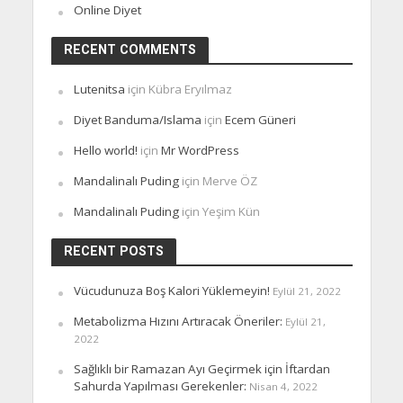
Online Diyet
RECENT COMMENTS
Lutenitsa
için
Kübra Eryılmaz
Diyet Banduma/Islama
için
Ecem Güneri
Hello world!
için
Mr WordPress
Mandalinalı Puding
için
Merve ÖZ
Mandalinalı Puding
için
Yeşim Kün
RECENT POSTS
Vücudunuza Boş Kalori Yüklemeyin!
Eylül 21, 2022
Metabolizma Hızını Artıracak Öneriler:
Eylül 21,
2022
Sağlıklı bir Ramazan Ayı Geçirmek için İftardan
Sahurda Yapılması Gerekenler:
Nisan 4, 2022