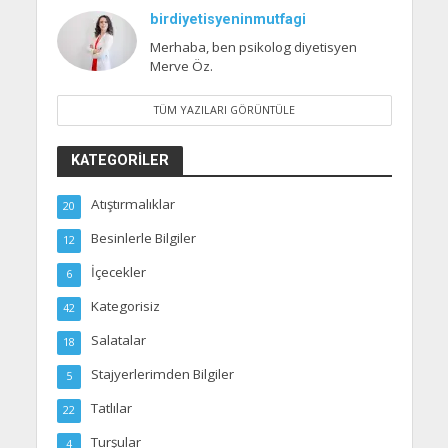
birdiyetisyeninmutfagi
Merhaba, ben psikolog diyetisyen
Merve Öz.
TÜM YAZILARI GÖRÜNTÜLE
KATEGORILER
Atıştırmalıklar
20
Besinlerle Bilgiler
12
İçecekler
6
Kategorisiz
42
Salatalar
18
Stajyerlerimden Bilgiler
5
Tatlılar
22
Turşular
4