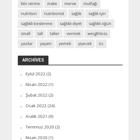
kilo verme
make
merve
mutfağı
nutrition
nutritionist
sağlık
sağlık için
sağlıklı beslenme
sağlıklı diyet
sağlıklı öğün
small
tall
taller
vermek
weigthloss
yazılar
yaşam
yemek
yiyecek
öz
ARCHIVES
Eylül 2022
(2)
Nisan 2022
(1)
Şubat 2022
(2)
Ocak 2022
(24)
Aralık 2021
(9)
Temmuz 2020
(2)
Nisan 2020
(1)